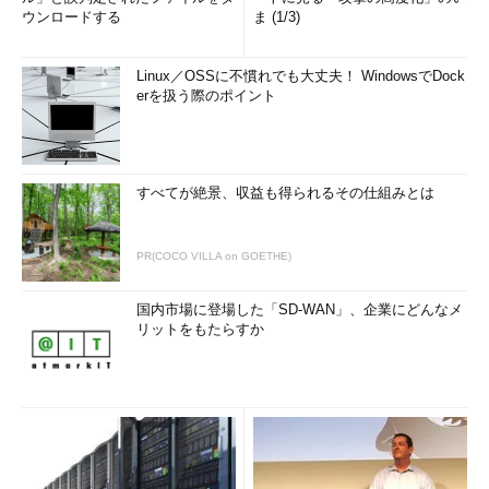
ウンロードする
ま (1/3)
Linux／OSSに不慣れでも大丈夫！ WindowsでDock
erを扱う際のポイント
すべてが絶景、収益も得られるその仕組みとは
PR(COCO VILLA on GOETHE)
国内市場に登場した「SD-WAN」、企業にどんなメ
リットをもたらすか