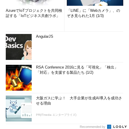
AzureでIoTプロジェクトを共同検
「LINE」に「Webカメラ」、の
証する「IoTビジネス共創ラボ」
ぞき見られた1月 (1/3)
AngularJS
RSA Conference 2016に見る「可視化」「検出」
「対応」を支援する製品たち (1/2)
大阪ガスに学ぶ！ 大手企業が生成AI導入を成功さ
せる理由
PR(ITmedia エンタープライズ)
Recommended by