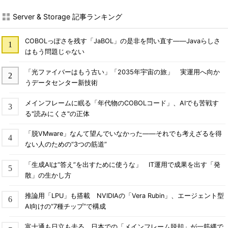
Server & Storage 記事ランキング
COBOLっぽさを残す「JaBOL」の是非を問い直す――Javaらしさ
はもう問題じゃない
「光ファイバーはもう古い」「2035年宇宙の旅」 実運用へ向か
うデータセンター新技術
メインフレームに眠る「年代物のCOBOLコード」、AIでも苦戦す
る"読みにくさ"の正体
「脱VMware」なんて望んでいなかった――それでも考えざるを得
ない人のための“3つの筋道”
「生成AIは“答え”を出すために使うな」 IT運用で成果を出す「発
散」の生かし方
推論用「LPU」も搭載 NVIDIAの「Vera Rubin」、エージェント型
AI向けの“7種チップ”で構成
富士通も日立も去る、日本での「メインフレーム脱却」が一筋縄で