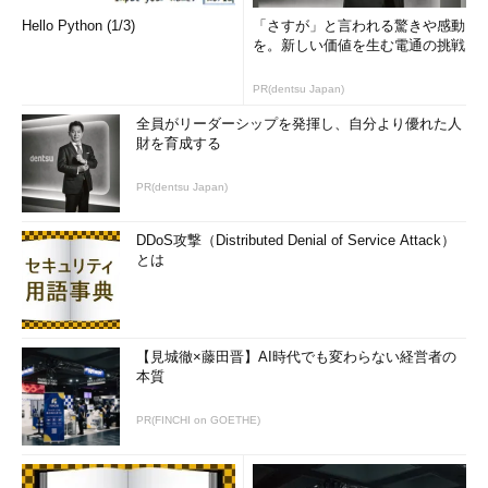
Hello Python (1/3)
「さすが」と言われる驚きや感動
を。新しい価値を生む電通の挑戦
PR(dentsu Japan)
全員がリーダーシップを発揮し、自分より優れた人
財を育成する
PR(dentsu Japan)
DDoS攻撃（Distributed Denial of Service Attack）
とは
【見城徹×藤田晋】AI時代でも変わらない経営者の
本質
PR(FINCHI on GOETHE)