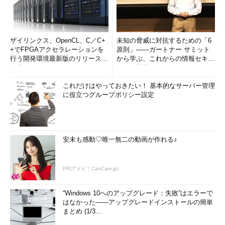
ザイリンクス、OpenCL、C／C+
未知の脅威に対抗するための「6
+でFPGAアクセラレーションを
原則」――ガートナー サミット
行う開発環境最新版のリリースを
から学ぶ、これからの情報セキュ
発表
リティ対策
これだけはやっておきたい！ 基本的なサーバー管理
に役立つグループポリシー設定
安未も感動♡唯一無二の動画が作れる♪
PR(アドビ｜CanCam.jp)
“Windows 10へのアップグレード：失敗”はエラーで
はなかった――アップグレードインストールの簡単
まとめ (1/3...