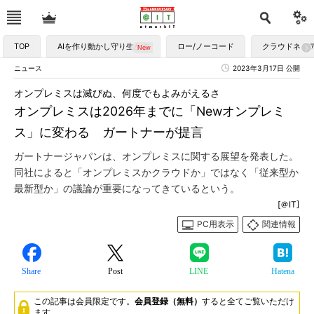
TOP
AIを作り動かし守り生かす
ロー/ノーコード
クラウドネイ
ニュース
2023年3月17日 公開
オンプレミスは滅びぬ、何度でもよみがえるさ
オンプレミスは2026年までに「Newオンプレミ
ス」に変わる ガートナーが提言
ガートナージャパンは、オンプレミスに関する展望を発表した。
同社によると「オンプレミスかクラウドか」ではなく「従来型か
最新型か」の議論が重要になってきているという。
[＠IT]
PC用表示
関連情報
Share
Post
LINE
Hatena
この記事は会員限定です。
会員登録（無料）
すると全てご覧いただけ
ます。