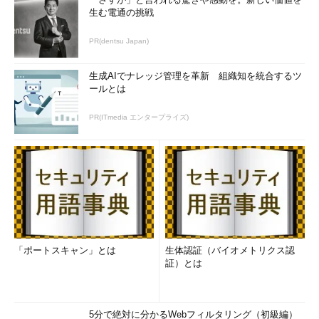
生む電通の挑戦
PR(dentsu Japan)
生成AIでナレッジ管理を革新 組織知を統合するツ
ールとは
PR(ITmedia エンタープライズ)
「ポートスキャン」とは
生体認証（バイオメトリクス認
証）とは
5分で絶対に分かるWebフィルタリング（初級編）