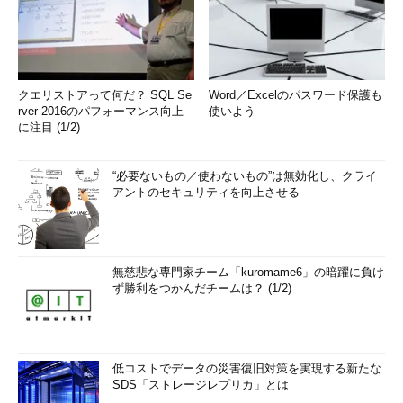
クエリストアって何だ？ SQL Se
Word／Excelのパスワード保護も
rver 2016のパフォーマンス向上
使いよう
に注目 (1/2)
“必要ないもの／使わないもの”は無効化し、クライ
アントのセキュリティを向上させる
無慈悲な専門家チーム「kuromame6」の暗躍に負け
ず勝利をつかんだチームは？ (1/2)
低コストでデータの災害復旧対策を実現する新たな
SDS「ストレージレプリカ」とは