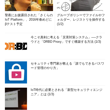
聖夜にお披露目された「さくらの
グループポリシーでファイルやフ
IoT Platform」、2016年春めどに
ォルダー、レジストリを操作する
βテスト予定
(1/2)
今こそ真剣に考える「災害対策システム」──クラ
ウドと「DRBD Proxy」ですぐ構築する方法 (1/3)
セキュリティ専門家が教える「誰でもできるパスワ
ード管理のやり方」
IoT時代に必要とされる「新型セキュリティエンジ
ニア」とは (1/3)