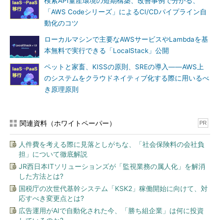
検索API量産環境の短期構築、改善事例で分かる、
「AWS Codeシリーズ」によるCI/CDパイプライン自
動化のコツ
ローカルマシンで主要なAWSサービスやLambdaを基
本無料で実行できる「LocalStack」公開
ペットと家畜、KISSの原則、SREの導入――AWS上
のシステムをクラウドネイティブ化する際に用いるべ
き原理原則
関連資料（ホワイトペーパー）
PR
人件費を考える際に見落としがちな、「社会保険料の会社負
担」について徹底解説
JR西日本ITソリューションズが「監視業務の属人化」を解消
した方法とは?
国税庁の次世代基幹システム「KSK2」稼働開始に向けて、対
応すべき変更点とは?
広告運用がAIで自動化された今、「勝ち組企業」は何に投資