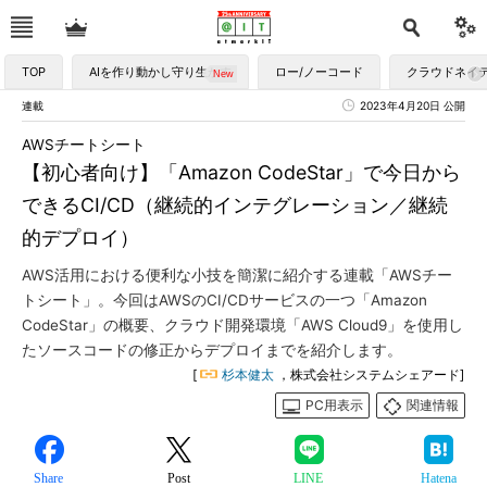
TOP
AIを作り動かし守り生かす
ロー/ノーコード
クラウドネイ
連載
2023年4月20日 公開
AWSチートシート
【初心者向け】「Amazon CodeStar」で今日から
できるCI/CD（継続的インテグレーション／継続
的デプロイ）
AWS活用における便利な小技を簡潔に紹介する連載「AWSチー
トシート」。今回はAWSのCI/CDサービスの一つ「Amazon
CodeStar」の概要、クラウド開発環境「AWS Cloud9」を使用し
たソースコードの修正からデプロイまでを紹介します。
[
杉本健太
，株式会社システムシェアード]
PC用表示
関連情報
Share
Post
LINE
Hatena