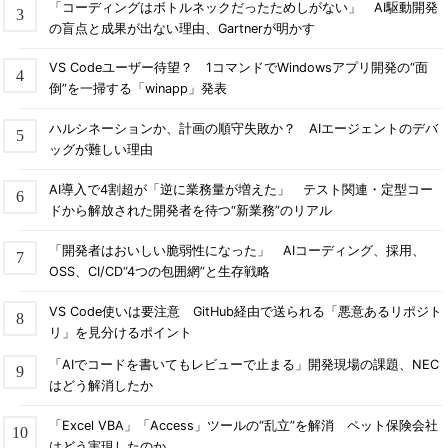
「コーディングはボトルネックだったためしがない」 AI駆動開発
の盲点と成果が出ない理由、Gartnerが明かす
VS Codeユーザー待望？ 1コマンドでWindowsアプリ開発の“面
倒”を一掃する「winapp」発表
ハルシネーションか、計画の順守失敗か？ AIエージェントのデバ
ッグが難しい理由
AI導入で4割超が「逆に業務量が増えた」 テスト関連・定型コー
ドから解放された開発者を待つ“新業務”のリアル
「開発者はおいしい脆弱性になった」 AIコーディング、採用、
OSS、CI/CD“4つの包囲網”と生存戦略
VS Code使いは要注意 GitHub経由で送られる「悪意あるリポジト
リ」を見分けるポイント
「AIでコードを書いてもレビューで止まる」開発現場の課題、NEC
はどう解消したか
「Excel VBA」「Access」ツールの“乱立”を解消 ペット保険会社
はどう実現したのか