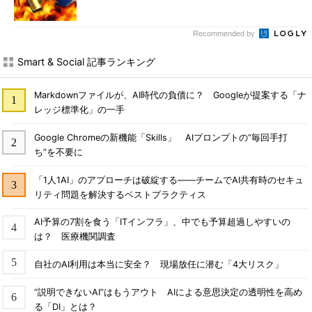
Recommended by
Smart & Social 記事ランキング
Markdownファイルが、AI時代の負債に？ Googleが提案する「ナ
レッジ標準化」の一手
Google Chromeの新機能「Skills」 AIプロンプトの“毎回手打
ち”を不要に
「1人1AI」のアプローチは破綻する――チームでAI共有時のセキュ
リティ問題を解決するベストプラクティス
AI予算の7割を食う「ITインフラ」、中でも予算超過しやすいの
は？ 医療機関調査
自社のAI利用は本当に安全？ 現場放任に潜む「4大リスク」
“説明できないAI”はもうアウト AIによる意思決定の透明性を高め
る「DI」とは？