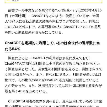
辞書ツール事業などを展開するYourDictionaryは2023年4月20
日（米国時間）、ChatGPTをどのように使用しているか、米国
人1024人に尋ねた調査の結果を同社ブログで公開した。同社は
このブログポストで、AI専門家104人にChatGPTについての意見
を聞いた調査結果も明らかにしている。
ChatGPTを定期的に利用しているのは全世代の過半数に当
たる54％
調査によると、ChatGPTの利用者は多岐に及んでおり、
ChatGPTの定期的な利用者は全世代の過半数に当たる54％とい
う調査結果となった。男女別の利用割合を見ると、男性は62％で
女性は43％だった。また、世代別に見ると、利用者が多いのはZ
世代で、その世代の61％がChatGPTを定期的に利用しているこ
とが分かった。また、利用頻度としては週1～2回利用する割合が
最も高く46％を占めている。
ChatGPT利用者の業界を調べると、最も活用しているのはIT業
界で活用率は62％。次いでヘルスケア業界が59％となった。一