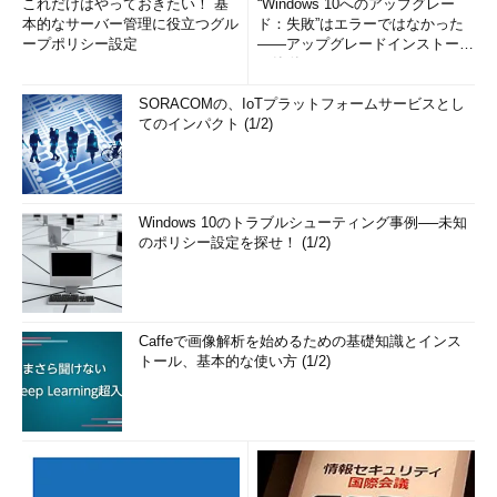
これだけはやっておきたい！ 基
“Windows 10へのアップグレー
本的なサーバー管理に役立つグル
ド：失敗”はエラーではなかった
ープポリシー設定
――アップグレードインストール
の簡単まとめ (1/3...
SORACOMの、IoTプラットフォームサービスとし
てのインパクト (1/2)
Windows 10のトラブルシューティング事例──未知
のポリシー設定を探せ！ (1/2)
Caffeで画像解析を始めるための基礎知識とインス
トール、基本的な使い方 (1/2)