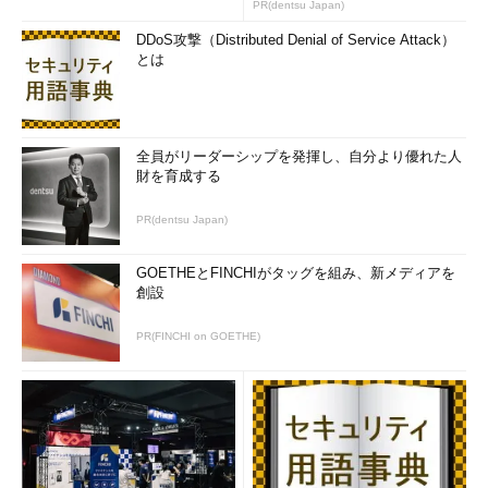
PR(dentsu Japan)
DDoS攻撃（Distributed Denial of Service Attack）
とは
全員がリーダーシップを発揮し、自分より優れた人
財を育成する
PR(dentsu Japan)
GOETHEとFINCHIがタッグを組み、新メディアを
創設
PR(FINCHI on GOETHE)