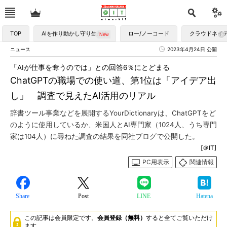
TOP
AIを作り動かし守り生かす
ロー/ノーコード
クラウドネイ
ニュース
2023年4月24日 公開
「AIが仕事を奪うのでは」との回答6％にとどまる
ChatGPTの職場での使い道、第1位は「アイデア出
し」 調査で見えたAI活用のリアル
辞書ツール事業などを展開するYourDictionaryは、ChatGPTをど
のように使用しているか、米国人とAI専門家（1024人、うち専門
家は104人）に尋ねた調査の結果を同社ブログで公開した。
[＠IT]
PC用表示
関連情報
Share
Post
LINE
Hatena
この記事は会員限定です。
会員登録（無料）
すると全てご覧いただけ
ます。