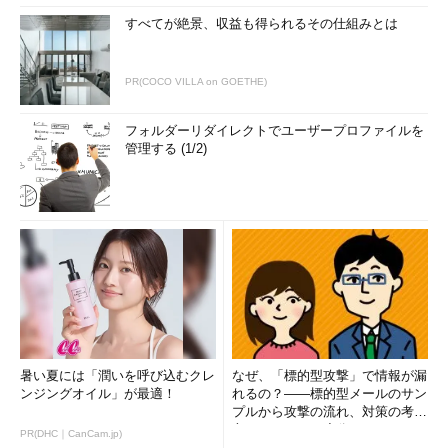
すべてが絶景、収益も得られるその仕組みとは
PR(COCO VILLA on GOETHE)
フォルダーリダイレクトでユーザープロファイルを
管理する (1/2)
暑い夏には「潤いを呼び込むクレ
なぜ、「標的型攻撃」で情報が漏
ンジングオイル」が最適！
れるの？――標的型メールのサン
プルから攻撃の流れ、対策の考え
方まで、もう一度分かりやすく
PR(DHC｜CanCam.jp)
解...