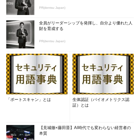
PR(dentsu Japan)
全員がリーダーシップを発揮し、自分より優れた人
財を育成する
PR(dentsu Japan)
「ポートスキャン」とは
生体認証（バイオメトリクス認
証）とは
【見城徹×藤田晋】AI時代でも変わらない経営者の
本質