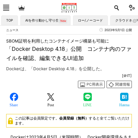
TOP
AIを作り動かし守り生かす
ロー/ノーコード
クラウドネイ
ニュース
2023年5月1日 公開
SBOM証明を利用したコンテナイメージ構築も可能に
「Docker Desktop 4.18」公開 コンテナ内のファ
イルを確認、編集できるUI追加
Dockerは、「Docker Desktop 4.18」を公開した。
[＠IT]
PC用表示
関連情報
Share
Post
LINE
Hatena
この記事は会員限定です。
会員登録（無料）
すると全てご覧いただけ
ます。
Dockerは2023年4月5日（米国時間）、Docker開発環境をさま