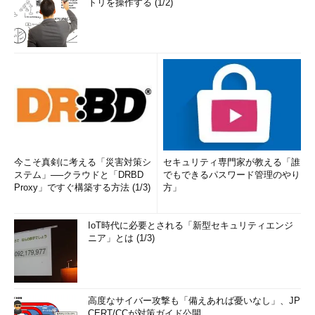
トリを操作する (1/2)
今こそ真剣に考える「災害対策シ
セキュリティ専門家が教える「誰
ステム」──クラウドと「DRBD
でもできるパスワード管理のやり
Proxy」ですぐ構築する方法 (1/3)
方」
IoT時代に必要とされる「新型セキュリティエンジ
ニア」とは (1/3)
高度なサイバー攻撃も「備えあれば憂いなし」、JP
CERT/CCが対策ガイド公開