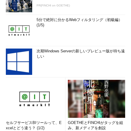
PR(FINCHI on GOETHE)
5分で絶対に分かるWebフィルタリング（初級編）
(1/5)
次期Windows Serverの新しいプレビュー版が待ち遠
しい
セルフサービスBIツールって、E
GOETHEとFINCHIがタッグを組
xcelとどう違う？ (1/2)
み、新メディアを創設