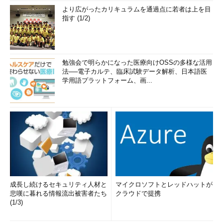
より広がったカリキュラムを通過点に若者は上を目
指す (1/2)
勉強会で明らかになった医療向けOSSの多様な活用
法──電子カルテ、臨床試験データ解析、日本語医
学用語プラットフォーム、画...
成長し続けるセキュリティ人材と
マイクロソフトとレッドハットが
悲嘆に暮れる情報流出被害者たち
クラウドで提携
(1/3)