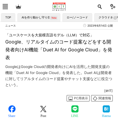
TOP
AIを作り動かし守り生かす
ロー/ノーコード
クラウドネイ
ニュース
2023年6月14日 公開
「ユースケースを大規模言語モデル（LLM）で対応」
Google、リアルタイムのコード提案などをする開
発者向けAI機能「Duet AI for Google Cloud」を発
表
GoogleはGoogle Cloudの開発者向けにAIを活用した開発支援の
機能「Duet AI for Google Cloud」を発表した。Duet AIは開発者
に対してリアルタイムのコード提案やチャット支援などに役立つ
という。
[＠IT]
PC用表示
関連情報
Share
Post
LINE
Hatena