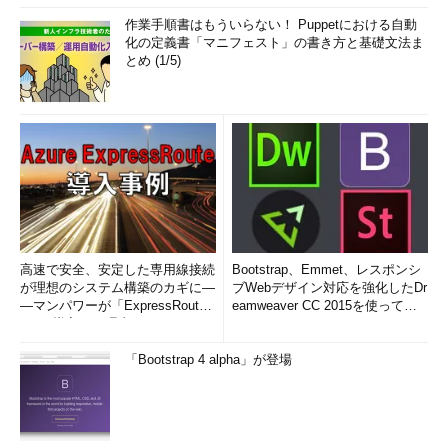
作業手順書はもういらない！ Puppetにおける自動
化の定義書「マニフェスト」の書き方と基礎文法ま
とめ (1/5)
高速で安全、安定した専用線接続
Bootstrap、Emmet、レスポンシ
が理想のシステム構築のカギに―
ブWebデザイン対応を強化したDr
―マンパワーが「ExpressRout
eamweaver CC 2015を使って
e」を導入した理由
み...
「Bootstrap 4 alpha」が登場