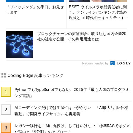
「フィッシング」の手口、お見せ
ESET ウイルスラボ総責任者に聞
します
く、オンラインバンキング攻撃の
現状とIoT時代のセキュリティ (1/
2)
ブロックチェーンの実証実験に取り組む国内企業20
社の社名が公開、その利用用途とは
Recommended by
Coding Edge 記事ランキング
PythonでもTypeScriptでもない、2025年「最も人気のプログラミ
ング言語」
AIコーディングだけでは生産性は上がらない 「AI最大活用×仕様
駆動」で開発ライフサイクルを再定義
レガシー移行を「AIに丸投げ」してはいけない 標準RAGではダメ
な理由と「5分割」のアプローチ