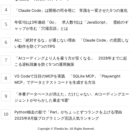
「Claude Code」は開発の司令塔に 常識を一変させた5つの進化
年収1位は3年連続「Go」 求人数1位は「JavaScript」 需給のギ
ャップが生む「穴場言語」とは
AIに「絶対するな」が通じない理由 「Claude Code」の意図しな
い動作を防ぐ7つのTIPS
「AIコーディングより人を雇う方が安くなる」 2028年までに起
こる逆転現象を防ぐ5つの運用施策
VS Codeで注目のMCPを実践 「SQLite MCP」「Playwright
MCP」でデータとテストコードを生成する方法
「本番データベースが消えた」だけじゃない、AIコーディングエー
ジェントがやらかした暴走“6選”
Python独走の影で「Perl」がちょっとずつランクを上げる理由
2025年9月版プログラミング言語人気ランキング
Copyright © ITmedia Inc. All Rights Reserved.