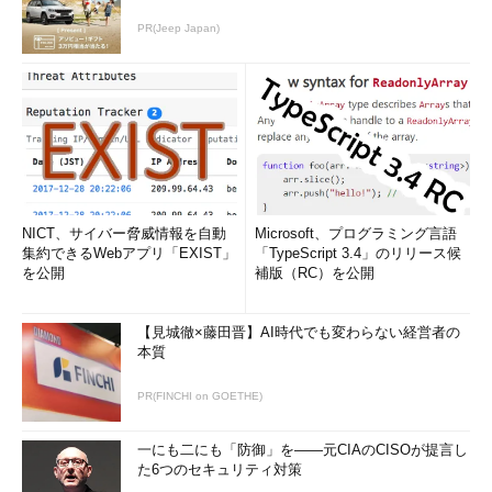
PR(Jeep Japan)
NICT、サイバー脅威情報を自動
Microsoft、プログラミング言語
集約できるWebアプリ「EXIST」
「TypeScript 3.4」のリリース候
を公開
補版（RC）を公開
【見城徹×藤田晋】AI時代でも変わらない経営者の
本質
PR(FINCHI on GOETHE)
一にも二にも「防御」を――元CIAのCISOが提言し
た6つのセキュリティ対策