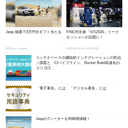
Jeep 抽選で3万円分ギフト当たる
FINCHI主催「IVS2026」トーク
セッションが話題に！
PR(Jeep Japan)
PR(FINCHI on GOETHE)
コンテナベースの継続的インテグレーションの利点
／課題と、CIパイプライン、Docker Build高速化の
コツ (1/2...
「電子署名」とは、「デジタル署名」とは
Jeepの7シーターを85時間体験！