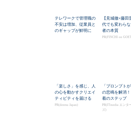
テレワークで管理職の
【見城徹×藤田
不安は増加、従業員と
代でも変わらな
のギャップが鮮明に
者の本質
パーソル総合研究所が
PR(FINCHI on GOE
調査
「楽しさ」を感じ、人
「プロンプトが
の心を動かすクリエイ
の悲鳴を解消！
ティビティを届ける
着のステップ
PR(dentsu Japan)
PR(ITmedia エン
ズ)