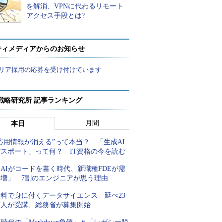
を解消、VPNに代わるリモート
アクセス手段とは?
ティメディアからのお知らせ
リア採用の応募を受け付けています
戦略研究所 記事ランキング
月間
本日
応用情報が消える”って本当？ 「生成AI
パスポート」って何？ IT資格の今を読む
AIがコードを書く時代、新職種FDEが需
要増」 7割のエンジニアが思う理由
無料で身に付くデータサイエンス 延べ23
万人が受講、総務省が募集開始