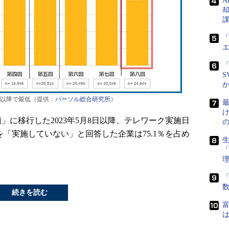
A
「
「
S
4月以降で最低（提供：
パーソル総合研究所
）
最
に移行した2023年5月8日以降、テレワーク実施日
を「実施していない」と回答した企業は75.1％を占め
生
「
続きを読む
富
は