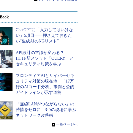
Book
ChatGPTに「入力してはいけな
い」5項目――押さえておきた
い“生成AIのNGリスト”
API設計の常識が変わる？
HTTP新メソッド「QUERY」と
セキュリティ対策を学ぶ
フロンティアAIとサイバーセキ
ュリティ対策の現在地 「17万
行のAIコード分析」事例と公的
ガイドラインが示す道筋
「無線LANがつながらない」の
苦情をゼロに 3つの現場に学ぶ
ネットワーク改善術
»
一覧ページへ