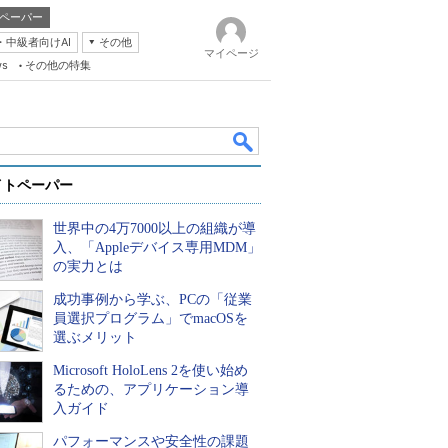
ペーパー
・中級者向けAI
その他
マイページ
ws
その他の特集
イトペーパー
世界中の4万7000以上の組織が導
入、「Appleデバイス専用MDM」
の実力とは
成功事例から学ぶ、PCの「従業
k
員選択プログラム」でmacOSを
選ぶメリット
Microsoft HoloLens 2を使い始め
るための、アプリケーション導
入ガイド
パフォーマンスや安全性の課題