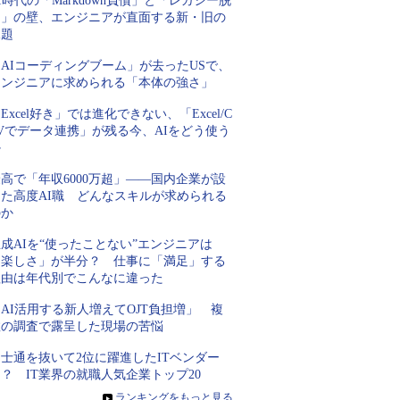
I時代の「Markdown負債」と「レガシー脱
却」の壁、エンジニアが直面する新・旧の
課題
AIコーディングブーム」が去ったUSで、
エンジニアに求められる「本体の強さ」
Excel好き」では進化できない、「Excel/C
Vでデータ連携」が残る今、AIをどう使う
か
高で「年収6000万超」――国内企業が設
けた高度AI職 どんなスキルが求められる
のか
成AIを“使ったことない”エンジニアは
「楽しさ」が半分？ 仕事に「満足」する
理由は年代別でこんなに違った
AI活用する新人増えてOJT負担増」 複
数の調査で露呈した現場の苦悩
士通を抜いて2位に躍進したITベンダー
？ IT業界の就職人気企業トップ20
»
ランキングをもっと見る