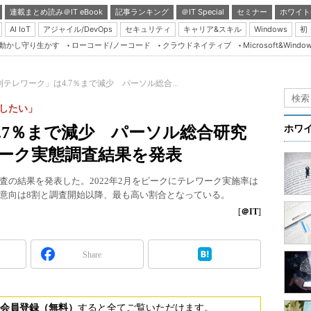
連載まとめ読み＠IT eBook
記事ランキング
＠IT Special
セミナー
ホワイト
AI IoT
アジャイル/DevOps
セキュリティ
キャリア&スキル
Windows
初
り動かし守り生かす
ローコード/ノーコード
クラウドネイティブ
Microsoft&Windo
Server & Storage
HTML5 + UX
テレワーク」は4.7％まで減少 パーソル総合...
Smart & Social
したい」
Coding Edge
.7％まで減少 パーソル総合研究
ホワ
Java Agile
レワーク実態調査結果を発表
Database Expert
の結果を発表した。2022年2月をピークにテレワーク実施率は
Linux ＆ OSS
意向は8割と調査開始以降、最も高い割合となっている。
Master of IP Networ
[
＠IT
]
Security & Trust
Share
Test & Tools
Insider.NET
ブログ
会員登録（無料）
すると全てご覧いただけます。