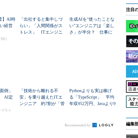
注目
晋】AI時
「出社すると集中しづ
生成AIを“使ったことな
い経営
らい」「人間関係がス
い”エンジニアは「楽し
トレス」 ITエンジニ
さ」が半分？ 仕事に
アから見た、テレワー
「満足」する理由は年
THE)
クの現在位置は？
代別でこんなに違った
面倒」
「技術から離れる不
Pythonよりも実は稼げ
 AI定
安」を乗り越えたITエ
る「TypeScript」 平均
ンジニア 約7割が「管
年収952万円、Javaより9
理職になって良かっ
5万円高い
タープライ
た」と回答
編集
Recommended by