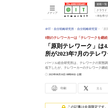
連載一覧
クラウド
メディア
AIを作
＠IT
自分戦略研究所
自分戦略研究室
「原則
8割のテレワーカーは「テレワークを継続
「原則テレワーク」は4
所が2023年7月のテ
パーソル総合研究所は、テレワークの実態調査
低下したが、テレワーカーのテレワーク継続
2023年08月16日 08時00分 公開
印刷
見る
この記事は会員限定です。