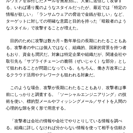
ルウェアを添付したメールを無差別に、大量に送信して攻撃す
る、いわば通り魔のようなスタイルだったが、最近では「特定の
情報が欲しい」「ランサムウェアの脅迫で金銭が欲しい」など、
ターゲットに対しての明確な意図と目的を持った「暗殺者のよう
なスタイル」で攻撃することが増えた。
目的のために攻撃は数カ月～数年単位の長期にわたることもあ
る。攻撃者の中には個人ではなく、組織的、国家的背景を持つ者
もおり、資金も潤沢だ。対象は特定企業や組織だが、関連会社や
取引先も「サプライチェーンの脆弱（ぜいじゃく）な部分」とし
て狙われることが問題になっている。もちろん、働き方改革によ
るクラウド活用やテレワークも狙われる対象だ。
このような場合、攻撃が長期にわたることもあり、攻撃者は事
前にしっかりと調査する。「ソーシャルエンジニアリング」の技
術を使い、標的型メールやフィッシングメール／サイトを人間の
心理的な隙を突く形で用意する。
「攻撃者は会社の情報や会社でやりとりしている情報を調べ
る。組織に詳しくなければ分からない情報を使って相手を信頼さ