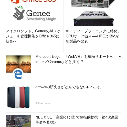
マイクロソフト、GeneeのAIスケ
AI／ディープラーニングに特化、
ジュール管理機能をOffice 365に
GPUサーバ続々──HPEとIBMが
統合へ
新製品を発表
Microsoft Edge、「WebVR」を積極サポートへ──F
irefox／Chromeなどと共同で
arrowsの頑丈さがとんでもないレベルに
PR(arrows)
NECとGE、産業IoT分野で包括的提携 第4次産業
革命を見据え