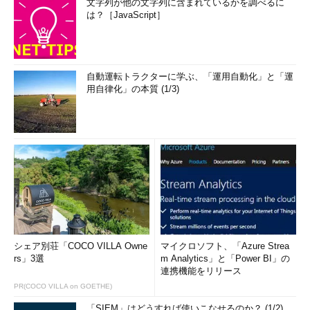
文字列が他の文字列に含まれているかを調べるに
は？［JavaScript］
自動運転トラクターに学ぶ、「運用自動化」と「運
用自律化」の本質 (1/3)
シェア別荘「COCO VILLA Owne
マイクロソフト、「Azure Strea
rs」3選
m Analytics」と「Power BI」の
連携機能をリリース
PR(COCO VILLA on GOETHE)
「SIEM」はどうすれば使いこなせるのか？ (1/2)