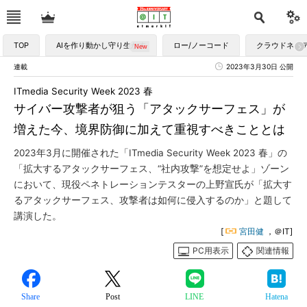
TOP
AIを作り動かし守り生かす
ロー/ノーコード
クラウドネイ
連載
2023年3月30日 公開
ITmedia Security Week 2023 春
サイバー攻撃者が狙う「アタックサーフェス」が
増えた今、境界防御に加えて重視すべきこととは
2023年3月に開催された「ITmedia Security Week 2023 春」の
「拡大するアタックサーフェス、“社内攻撃”を想定せよ」ゾーン
において、現役ペネトレーションテスターの上野宣氏が「拡大す
るアタックサーフェス、攻撃者は如何に侵入するのか」と題して
講演した。
[
宮田健
，＠IT]
PC用表示
関連情報
Share
Post
LINE
Hatena