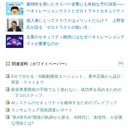
脆弱性を突いたサイバー攻撃にも有効な予行演習――
ペネトレーションテストとゼロトラストセキュリティ
侵入者にとってクラウドはメリットだらけ？ 上野宣
氏が語る「ゼロトラストの狙い方」
企業のセキュリティ維持にはなぜペネトレーションテ
ストが重要なのか
関連資料（ホワイトペーパー）
PR
5分で分かる「AI駆動開発エージェント」 要件定義から設計・
実装・テストまで
新規事業開発の手順でもう迷わない、成功率を高めるための
「3つのステップ」
AIシステムのセキュリティを確保するためのプレイブック
ランサムウェア現状調査レポート
“第4世代AI”開発の軌跡から探る、AI時代に「創造性」が必要
な理由とは?