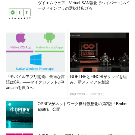
ヴイエムウェア、Virtual SAN強化でハイパーコンバ
ージドインフラの選択肢広げる
「モバイルアプリ開発に最適な言
GOETHEとFINCHIがタッグを組
語はC#」――マイクロソフトがX
み、新メディアを創設
amarinを買収へ
PR(FINCHI on GOETHE)
OPNFVがネットワーク機能仮想化の第2版「Brahm
aputra」公開