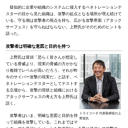
疑似的に企業や組織のシステムに侵入するペネトレーションテ
スターの目から見た組織は、攻撃の起点となる場所が増え続けて
いる。守る側は攻撃者の視点を持ち、広がる攻撃界面（アタック
サーフェス）を守らねばならない。上野氏がそのためのヒントを
語った。
攻撃者は明確な意図と目的を持つ
上野氏は冒頭「恐らく皆さんが想定し
ている脅威より、現実の脅威の方がかな
り複雑でレベルが高いだろう。それが昨
今のサイバー攻撃の現実だ」と話す。ペ
ネトレーションテスターとしてテストす
る立場から、攻撃の現状と組織における
アタックサーフェスの考え方を上野氏は
説く。
トライコーダ 代表取締役の上
攻撃者はいま、明確な意図と目的を持
野宣氏
って組織を攻撃している。これまではマ