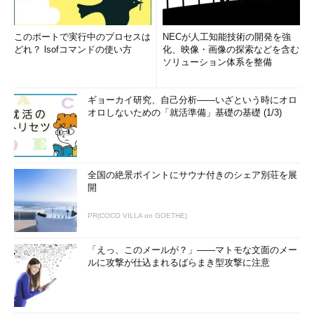
このポートで実行中のプロセスは
NECが人工知能技術の開発を強
どれ？ lsofコマンドの使い方
化、映像・画像の探索などを含む
ソリューション体系を整備
ギョーカイ研究、自己分析――いざという時にオロ
オロしないための「就活準備」基礎の基礎 (1/3)
全国の絶景ポイントにサウナ付きのシェア別荘を展
開
PR(COCO VILLA on GOETHE)
「えっ、このメールが？」――マトモな文面のメー
ルに攻撃が仕込まれるばらまき型攻撃に注意