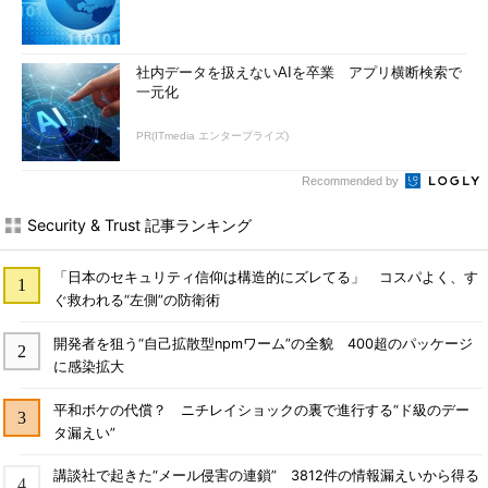
社内データを扱えないAIを卒業 アプリ横断検索で
一元化
PR(ITmedia エンタープライズ)
Recommended by
Security & Trust 記事ランキング
「日本のセキュリティ信仰は構造的にズレてる」 コスパよく、す
ぐ救われる“左側”の防衛術
開発者を狙う“自己拡散型npmワーム”の全貌 400超のパッケージ
に感染拡大
平和ボケの代償？ ニチレイショックの裏で進行する“ド級のデー
タ漏えい”
講談社で起きた“メール侵害の連鎖” 3812件の情報漏えいから得る