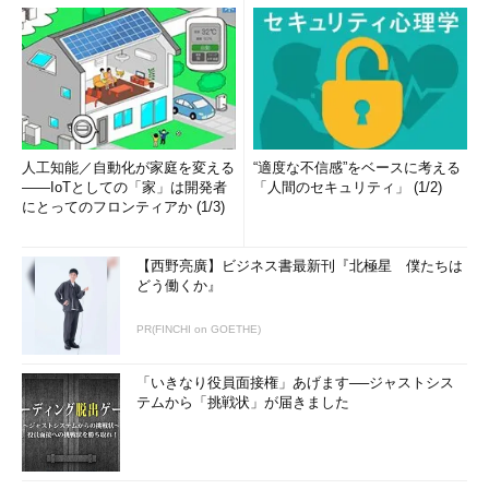
人工知能／自動化が家庭を変える
“適度な不信感”をベースに考える
――IoTとしての「家」は開発者
「人間のセキュリティ」 (1/2)
にとってのフロンティアか (1/3)
【西野亮廣】ビジネス書最新刊『北極星 僕たちは
どう働くか』
PR(FINCHI on GOETHE)
「いきなり役員面接権」あげます──ジャストシス
テムから「挑戦状」が届きました