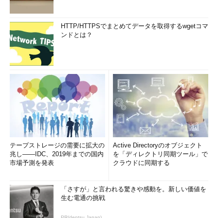
HTTP/HTTPSでまとめてデータを取得するwgetコマ
ンドとは？
テープストレージの需要に拡大の
Active Directoryのオブジェクト
兆し――IDC、2019年までの国内
を「ディレクトリ同期ツール」で
市場予測を発表
クラウドに同期する
「さすが」と言われる驚きや感動を。新しい価値を
生む電通の挑戦
PR(dentsu Japan)