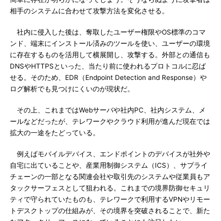
相手のシステムに合わせて攻撃方法を変化させる。
社内に侵入した後は、奪取したユーザー権限やOS標準のコマ
ンド、端末にインストール済みのツールを使い、ユーザーの環境
に存在するものを活用して横展開し、攻撃する。外部との通信も
DNSやHTTPSといった、当たり前に使われるプロトコルに忍ば
せる。そのため、EDR（Endpoint Detection and Response）や
ログ解析でも見つけにくいのが現状だ。
その上、これまではWebサーバや社内PC、社内システム、メ
ールなどだったが、テレワークやクラウド利用が進んだ現在では
拡大の一途をたどっている。
例えばモバイルデバイス、エンドポイントのデバイスが社外や
自宅に出ていることや、産業用制御システム（ICS）、サプライ
チェーンの一部となる関連会社や取引先のシステムや従業員もア
タックサーフェスとして狙われる。これまでの境界防御セキュリ
ティで守られていたものも、テレワークで利用するVPNやリモー
トデスクトップの仕組みが、その境界を突破されることで、新た