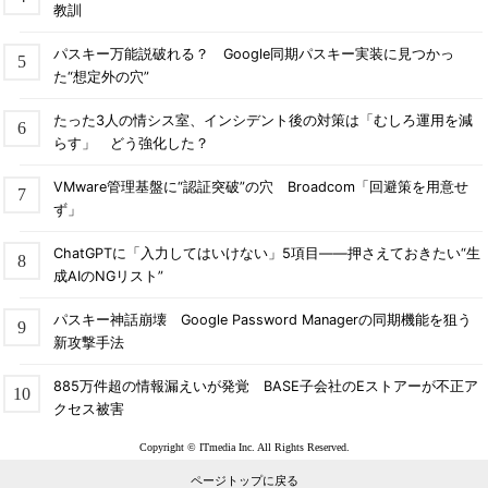
教訓
パスキー万能説破れる？ Google同期パスキー実装に見つかっ
た“想定外の穴”
たった3人の情シス室、インシデント後の対策は「むしろ運用を減
らす」 どう強化した？
VMware管理基盤に“認証突破”の穴 Broadcom「回避策を用意せ
ず」
ChatGPTに「入力してはいけない」5項目――押さえておきたい“生
成AIのNGリスト”
パスキー神話崩壊 Google Password Managerの同期機能を狙う
新攻撃手法
885万件超の情報漏えいが発覚 BASE子会社のEストアーが不正ア
クセス被害
Copyright © ITmedia Inc. All Rights Reserved.
ページトップに戻る