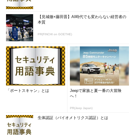
【見城徹×藤田晋】AI時代でも変わらない経営者の
本質
PR(FINCHI on GOETHE)
「ポートスキャン」とは
Jeepで家族と夏一番の大冒険
へ！
PR(Jeep Japan)
生体認証（バイオメトリクス認証）とは