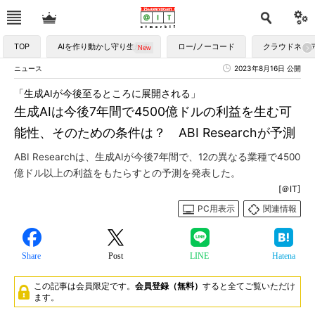
TOP
AIを作り動かし守り生かす
ロー/ノーコード
クラウドネイ
ニュース
2023年8月16日 公開
「生成AIが今後至るところに展開される」
生成AIは今後7年間で4500億ドルの利益を生む可
能性、そのための条件は？ ABI Researchが予測
ABI Researchは、生成AIが今後7年間で、12の異なる業種で4500
億ドル以上の利益をもたらすとの予測を発表した。
[＠IT]
PC用表示
関連情報
Share
Post
LINE
Hatena
この記事は会員限定です。
会員登録（無料）
すると全てご覧いただけ
ます。