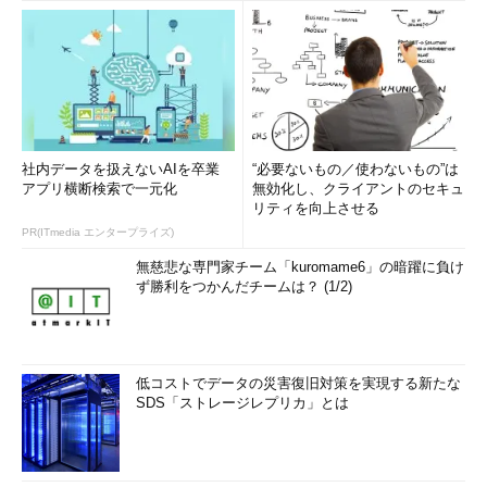
社内データを扱えないAIを卒業
“必要ないもの／使わないもの”は
アプリ横断検索で一元化
無効化し、クライアントのセキュ
リティを向上させる
PR(ITmedia エンタープライズ)
無慈悲な専門家チーム「kuromame6」の暗躍に負け
ず勝利をつかんだチームは？ (1/2)
低コストでデータの災害復旧対策を実現する新たな
SDS「ストレージレプリカ」とは