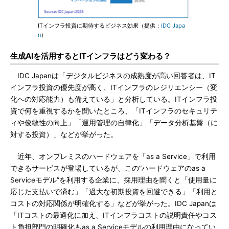
ITインフラ投資に期待するビジネス効果（提供：
IDC Japa
n
）
生成AIを活用するとITインフラはどう変わる？
IDC Japanは「デジタルビジネスの成熟度が高い回答者は、IT
インフラ投資の優先度が高く、ITインフラのレジリエンシー（変
化への対応能力）も備えている」と分析している。ITインフラ投
資で何を重視するかを聞いたところ、「ITインフラのセキュリテ
ィや俊敏性の向上」「運用管理の自律化」「データ分析基盤（に
対する投資）」などが挙がった。
近年、オンプレミスのハードウェアを「as a Service」で利用
できるサービスが登場しているが、この“ハードウェアのas a
Serviceモデル”を利用する企業に、採用理由を聞くと「使用量に
応じた支払いで済む」「過大な初期投資を回避できる」「利用と
コストの対応関係が明確化する」などが挙がった。IDC Japanは
「ITコストの最適化に加え、ITインフラコストの説明責任やコス
ト負担部門の明確化もas a Serviceモデルの利用理由になってい