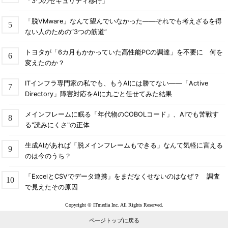
「3つのセキュリティ移行」
「脱VMware」なんて望んでいなかった――それでも考えざるを得
ない人のための“3つの筋道”
トヨタが「6カ月もかかっていた高性能PCの調達」を不要に 何を
変えたのか？
ITインフラ専門家の私でも、もうAIには勝てない――「Active
Directory」障害対応をAIに丸ごと任せてみた結果
メインフレームに眠る「年代物のCOBOLコード」、AIでも苦戦す
る"読みにくさ"の正体
生成AIがあれば「脱メインフレームもできる」なんて気軽に言える
のは今のうち？
「ExcelとCSVでデータ連携」をまだなくせないのはなぜ？ 調査
で見えたその原因
Copyright © ITmedia Inc. All Rights Reserved.
ページトップに戻る