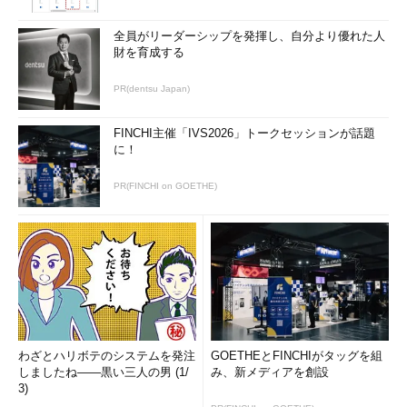
全員がリーダーシップを発揮し、自分より優れた人
財を育成する
PR(dentsu Japan)
FINCHI主催「IVS2026」トークセッションが話題
に！
PR(FINCHI on GOETHE)
わざとハリボテのシステムを発注
GOETHEとFINCHIがタッグを組
しましたね――黒い三人の男 (1/
み、新メディアを創設
3)