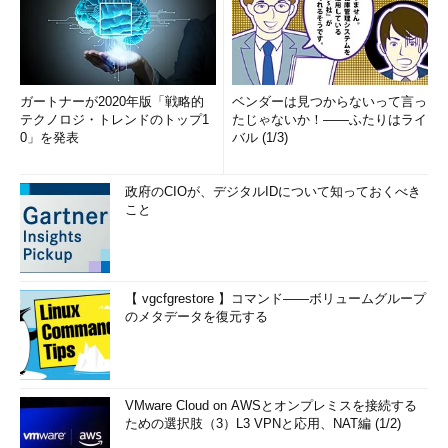
ガートナーが2020年版「戦略的
ベンダーは見つからないって言っ
テクノロジ・トレンドのトップ1
たじゃないか！――ふたりはライ
0」を発表
バル (1/3)
政府のCIOが、デジタルIDについて知っておくべき
こと
【 vgcfgrestore 】コマンド――ボリュームグループ
のメタデータを復元する
VMware Cloud on AWSとオンプレミスを接続する
ための選択肢（3）L3 VPNと応用、NAT編 (1/2)