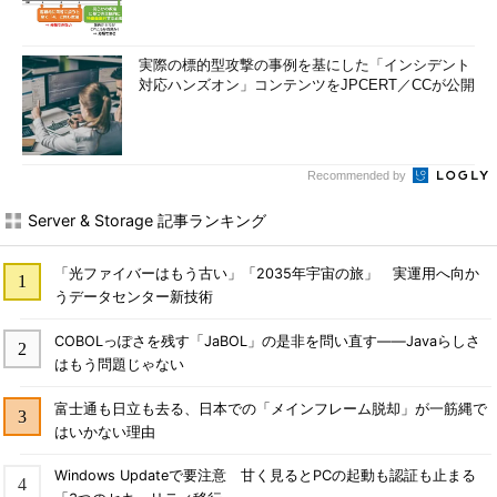
実際の標的型攻撃の事例を基にした「インシデント
対応ハンズオン」コンテンツをJPCERT／CCが公開
Recommended by
Server & Storage 記事ランキング
「光ファイバーはもう古い」「2035年宇宙の旅」 実運用へ向か
うデータセンター新技術
COBOLっぽさを残す「JaBOL」の是非を問い直す――Javaらしさ
はもう問題じゃない
富士通も日立も去る、日本での「メインフレーム脱却」が一筋縄で
はいかない理由
Windows Updateで要注意 甘く見るとPCの起動も認証も止まる