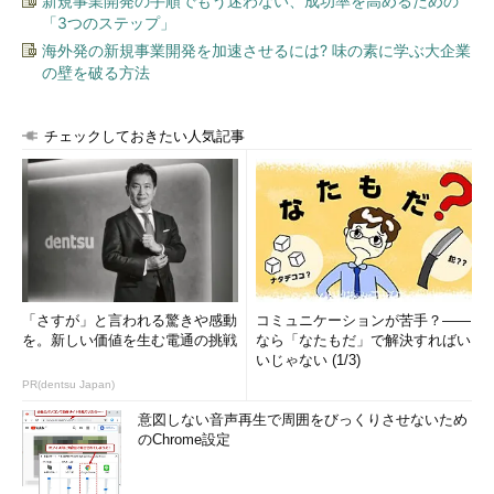
新規事業開発の手順でもう迷わない、成功率を高めるための
「3つのステップ」
海外発の新規事業開発を加速させるには? 味の素に学ぶ大企業
の壁を破る方法
チェックしておきたい人気記事
「さすが」と言われる驚きや感動
コミュニケーションが苦手？――
を。新しい価値を生む電通の挑戦
なら「なたもだ」で解決すればい
いじゃない (1/3)
PR(dentsu Japan)
意図しない音声再生で周囲をびっくりさせないため
のChrome設定