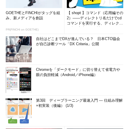
GOETHEとFINCHIがタッグを組
【 shopt 】コマンド（応用編その
み、新メディアを創設
2）――ディレクトリ名だけでcd
コマンドを実行する、ディレクト
リ名の入力ミスを補正...
PR(FINCHI on GOETHE)
自社はどこまでDXが進んでいる？ 日本CTO協会
が自己診断ツール「DX Criteria」公開
Chromeを「ダークモード」に切り替えて省電力や
眼の負担軽減（Android／iPhone編）
第3回 ディープラーニング最速入門 ― 仕組み理解
×初実装（後編） (1/3)