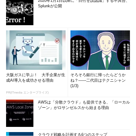
2020年1月1日以降に「日付を誤認識」する不具合、
Splunkが公開
大阪ガスに学ぶ！ 大手企業が生
そろそろ銀行に帰ったらどうか
成AI導入を成功させる理由
ね？――二代目はテクニシャン
(1/3)
PR(ITmedia エンタープライズ)
AWSは「分散クラウド」も提供できる、「ローカル
ゾーン」がロサンゼルスから始まる理由
クラウド戦略を計画する6つのステップ