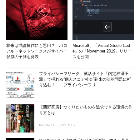
将来は世論操作にも悪用？ パロ
Microsoft、「Visual Studio Cod
アルトネットワークスがサイバー
e」の「November 2019」リリー
脅威の予測を発表
スを公開
プライバシーフリーク、就活サイト「内定辞退予
測」で揺れる“個人スコア社会”到来の法的問題に斬
り込む！――プライバシーフリ...
【西野亮廣】つくりたいものを追求できる環境の作
り方とは
PR(FINCHI on GOETHE)