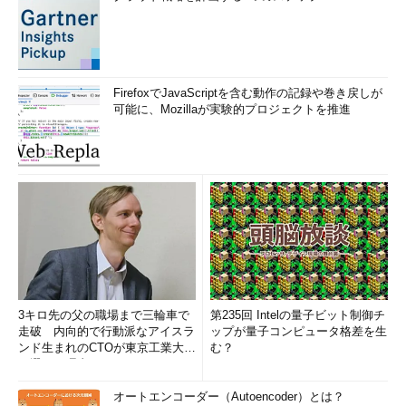
FirefoxでJavaScriptを含む動作の記録や巻き戻しが
可能に、Mozillaが実験的プロジェクトを推進
3キロ先の父の職場まで三輪車で
第235回 Intelの量子ビット制御チ
走破 内向的で行動派なアイスラ
ップが量子コンピュータ格差を生
ンド生まれのCTOが東京工業大学
む？
を選んだ理由 (1/2)
オートエンコーダー（Autoencoder）とは？