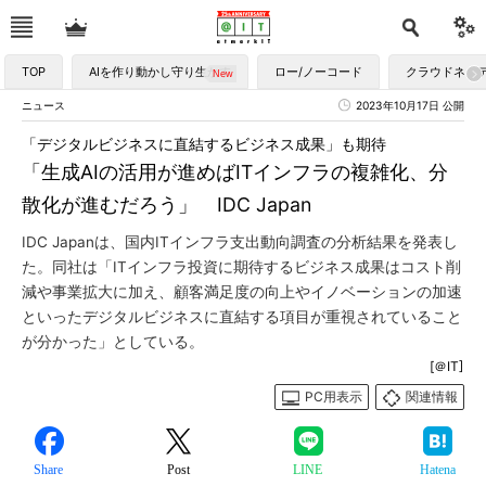
TOP
AIを作り動かし守り生かす
ロー/ノーコード
クラウドネイ
ニュース
2023年10月17日 公開
「デジタルビジネスに直結するビジネス成果」も期待
「生成AIの活用が進めばITインフラの複雑化、分
散化が進むだろう」 IDC Japan
IDC Japanは、国内ITインフラ支出動向調査の分析結果を発表し
た。同社は「ITインフラ投資に期待するビジネス成果はコスト削
減や事業拡大に加え、顧客満足度の向上やイノベーションの加速
といったデジタルビジネスに直結する項目が重視されていること
が分かった」としている。
[＠IT]
PC用表示
関連情報
Share
Post
LINE
Hatena