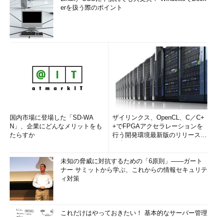
erを扱う際のポイント
国内市場に登場した「SD-WA
ザイリンクス、OpenCL、C／C+
N」、企業にどんなメリットをも
+でFPGAアクセラレーションを
たらすか
行う開発環境最新版のリリースを
発表
未知の脅威に対抗するための「6原則」――ガート
ナー サミットから学ぶ、これからの情報セキュリテ
ィ対策
これだけはやっておきたい！ 基本的なサーバー管理