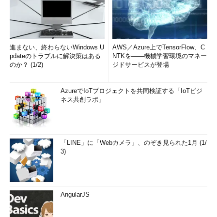
進まない、終わらないWindows U
AWS／Azure上でTensorFlow、C
pdateのトラブルに解決策はある
NTKを――機械学習環境のマネー
のか？ (1/2)
ジドサービスが登場
AzureでIoTプロジェクトを共同検証する「IoTビジ
ネス共創ラボ」
「LINE」に「Webカメラ」、のぞき見られた1月 (1/
3)
AngularJS