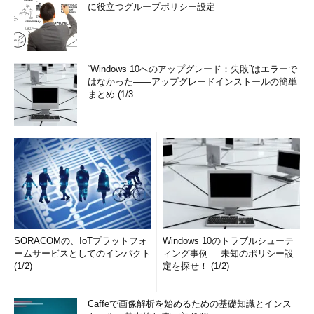
に役立つグループポリシー設定
“Windows 10へのアップグレード：失敗”はエラーで
はなかった――アップグレードインストールの簡単
まとめ (1/3...
SORACOMの、IoTプラットフォ
Windows 10のトラブルシューテ
ームサービスとしてのインパクト
ィング事例──未知のポリシー設
(1/2)
定を探せ！ (1/2)
Caffeで画像解析を始めるための基礎知識とインス