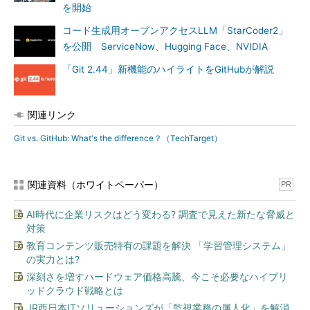
を開始
コード生成用オープンアクセスLLM「StarCoder2」
を公開 ServiceNow、Hugging Face、NVIDIA
「Git 2.44」新機能のハイライトをGitHubが解説
関連リンク
Git vs. GitHub: What's the difference？（TechTarget）
関連資料（ホワイトペーパー）
PR
AI時代に企業リスクはどう変わる? 調査で見えた新たな脅威と
対策
教育コンテンツ販売特有の課題を解決 「学習管理システム」
の実力とは?
深刻さを増すハードウェア価格高騰、今こそ必要なハイブリ
ッドクラウド戦略とは
JR西日本ITソリューションズが「監視業務の属人化」を解消