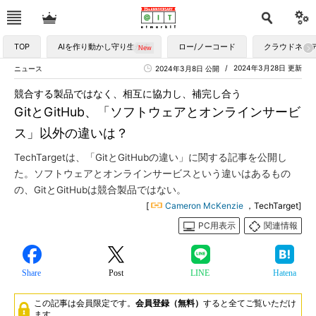
TOP
AIを作り動かし守り生かす
ロー/ノーコード
クラウドネイ
2024年3月28日 更新
ニュース
2024年3月8日 公開
競合する製品ではなく、相互に協力し、補完し合う
GitとGitHub、「ソフトウェアとオンラインサービ
ス」以外の違いは？
TechTargetは、「GitとGitHubの違い」に関する記事を公開し
た。ソフトウェアとオンラインサービスという違いはあるもの
の、GitとGitHubは競合製品ではない。
[
Cameron McKenzie
，TechTarget]
PC用表示
関連情報
Share
Post
LINE
Hatena
この記事は会員限定です。
会員登録（無料）
すると全てご覧いただけ
ます。