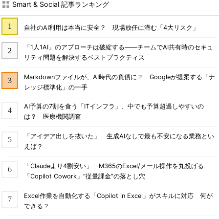
Smart & Social 記事ランキング
自社のAI利用は本当に安全？ 現場放任に潜む「4大リスク」
「1人1AI」のアプローチは破綻する――チームでAI共有時のセキュ
リティ問題を解決するベストプラクティス
Markdownファイルが、AI時代の負債に？ Googleが提案する「ナ
レッジ標準化」の一手
AI予算の7割を食う「ITインフラ」、中でも予算超過しやすいの
は？ 医療機関調査
「アイデア出しを抜いた」 生成AIなしで最も不安になる業務とい
えば？
「Claudeより4割安い」 M365のExcel/メール操作を丸投げる
「Copilot Cowork」“従量課金”の落とし穴
Excel作業を自動化する「Copilot in Excel」がスキルに対応 何が
できる？