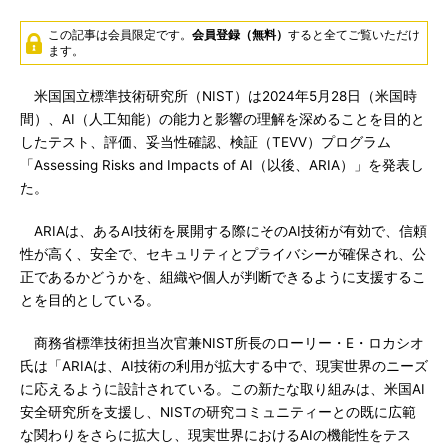
この記事は会員限定です。
会員登録（無料）
すると全てご覧いただけ
ます。
米国国立標準技術研究所（NIST）は2024年5月28日（米国時
間）、AI（人工知能）の能力と影響の理解を深めることを目的と
したテスト、評価、妥当性確認、検証（TEVV）プログラム
「Assessing Risks and Impacts of AI（以後、ARIA）」を発表し
た。
ARIAは、あるAI技術を展開する際にそのAI技術が有効で、信頼
性が高く、安全で、セキュリティとプライバシーが確保され、公
正であるかどうかを、組織や個人が判断できるように支援するこ
とを目的としている。
商務省標準技術担当次官兼NIST所長のローリー・E・ロカシオ
氏は「ARIAは、AI技術の利用が拡大する中で、現実世界のニーズ
に応えるように設計されている。この新たな取り組みは、米国AI
安全研究所を支援し、NISTの研究コミュニティーとの既に広範
な関わりをさらに拡大し、現実世界におけるAIの機能性をテス