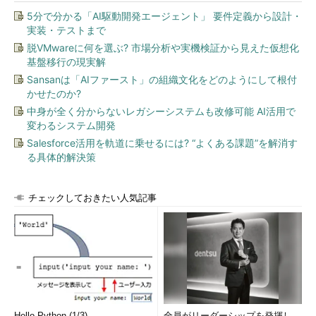
5分で分かる「AI駆動開発エージェント」 要件定義から設計・
実装・テストまで
脱VMwareに何を選ぶ? 市場分析や実機検証から見えた仮想化
基盤移行の現実解
Sansanは「AIファースト」の組織文化をどのようにして根付
かせたのか?
中身が全く分からないレガシーシステムも改修可能 AI活用で
変わるシステム開発
Salesforce活用を軌道に乗せるには? “よくある課題”を解消す
る具体的解決策
チェックしておきたい人気記事
Hello Python (1/3)
全員がリーダーシップを発揮し、