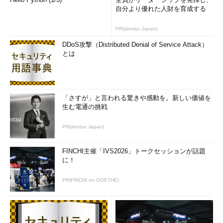
自分より優れた人財を育成する
PR(dentsu Japan)
DDoS攻撃（Distributed Denial of Service Attack）
とは
「さすが」と言われる驚きや感動を。新しい価値を
生む電通の挑戦
PR(dentsu Japan)
FINCHI主催「IVS2026」トークセッションが話題
に！
PR(FINCHI on GOETHE)