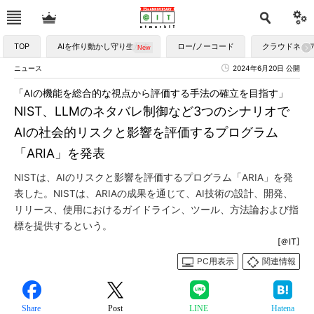
TOP
AIを作り動かし守り生かす
ロー/ノーコード
クラウドネイ
ニュース
2024年6月20日 公開
「AIの機能を総合的な視点から評価する手法の確立を目指す」
NIST、LLMのネタバレ制御など3つのシナリオで
AIの社会的リスクと影響を評価するプログラム
「ARIA」を発表
NISTは、AIのリスクと影響を評価するプログラム「ARIA」を発
表した。NISTは、ARIAの成果を通じて、AI技術の設計、開発、
リリース、使用におけるガイドライン、ツール、方法論および指
標を提供するという。
[＠IT]
PC用表示
関連情報
Share
Post
LINE
Hatena