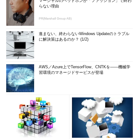
マーシャルのヘッドホンが「ファッション」で終わ
らない理由
PR(Marshall Group AB)
進まない、終わらないWindows Updateのトラブル
に解決策はあるのか？ (1/2)
AWS／Azure上でTensorFlow、CNTKを――機械学
習環境のマネージドサービスが登場