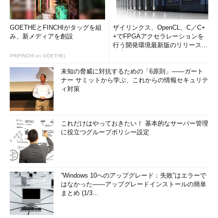
GOETHEとFINCHIがタッグを組
ザイリンクス、OpenCL、C／C+
み、新メディアを創設
+でFPGAアクセラレーションを
行う開発環境最新版のリリースを
発表
PR(FINCHI on GOETHE)
未知の脅威に対抗するための「6原則」――ガート
ナー サミットから学ぶ、これからの情報セキュリテ
ィ対策
これだけはやっておきたい！ 基本的なサーバー管理
に役立つグループポリシー設定
“Windows 10へのアップグレード：失敗”はエラーで
はなかった――アップグレードインストールの簡単
まとめ (1/3...