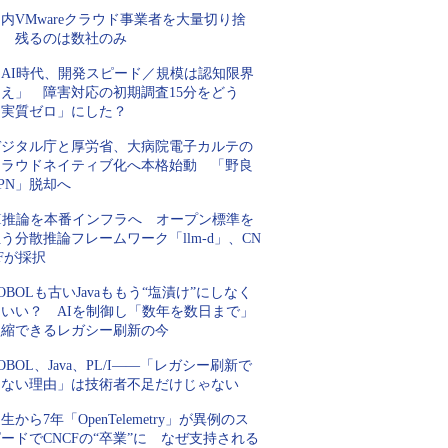
内VMwareクラウド事業者を大量切り捨
て 残るのは数社のみ
「AI時代、開発スピード／規模は認知限界
超え」 障害対応の初期調査15分をどう
「実質ゼロ」にした？
デジタル庁と厚労省、大病院電子カルテの
クラウドネイティブ化へ本格始動 「野良
PN」脱却へ
AI推論を本番インフラへ オープン標準を
う分散推論フレームワーク「llm-d」、CN
Fが採択
OBOLも古いJavaももう“塩漬け”にしなく
ていい？ AIを制御し「数年を数日まで」
短縮できるレガシー刷新の今
OBOL、Java、PL/I――「レガシー刷新で
きない理由」は技術者不足だけじゃない
生から7年「OpenTelemetry」が異例のス
ードでCNCFの“卒業”に なぜ支持される