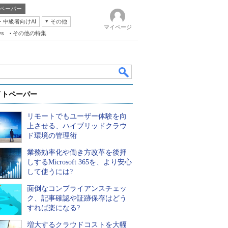
ペーパー
・中級者向けAI
その他
マイページ
ws
その他の特集
イトペーパー
リモートでもユーザー体験を向
上させる、ハイブリッドクラウ
ド環境の管理術
業務効率化や働き方改革を後押
k
しするMicrosoft 365を、より安心
して使うには?
面倒なコンプライアンスチェッ
ク、記事確認や証跡保存はどう
すれば楽になる?
増大するクラウドコストを大幅