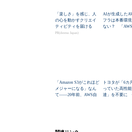
「楽しさ」を感じ、人
AIが生成したA
の心を動かすクリエイ
フラは本番環境
ティビティを届ける
ない？ 「AWS 
rver」はどう
PR(dentsu Japan)
「Amazon S3がこれほど
トヨタが「6カ
メジャーになる」なん
っていた高性能
て――20年前、AWS自
達」を不要に 
身でさえ想像できなか
えたのか？
った？