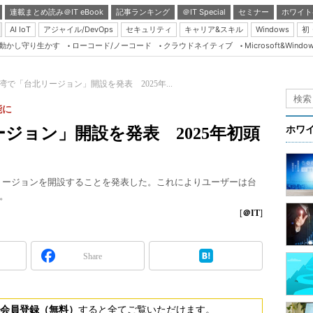
連載まとめ読み＠IT eBook
記事ランキング
＠IT Special
セミナー
ホワイト
AI IoT
アジャイル/DevOps
セキュリティ
キャリア&スキル
Windows
初
り動かし守り生かす
ローコード/ノーコード
クラウドネイティブ
Microsoft&Windo
Server & Storage
HTML5 + UX
湾で「台北リージョン」開設を発表 2025年...
Smart & Social
能に
Coding Edge
ージョン」開設を発表 2025年初頭
ホワ
Java Agile
Database Expert
WSリージョンを開設することを発表した。これによりユーザーは台
Linux ＆ OSS
。
Master of IP Networ
[
＠IT
]
Security & Trust
Share
Test & Tools
Insider.NET
ブログ
会員登録（無料）
すると全てご覧いただけます。