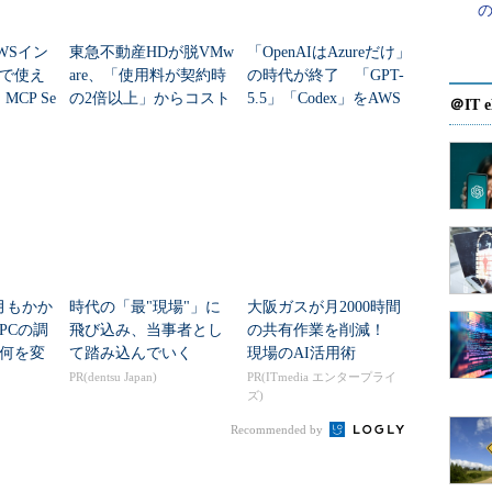
WSイン
東急不動産HDが脱VMw
「OpenAIはAzureだけ」
で使え
are、「使用料が契約時
の時代が終了 「GPT-
MCP Se
の2倍以上」からコスト
5.5」「Codex」をAWS
＠IT e
役立つのか
を何％削減できたの
で利用するメリットは
か？
何か
月もかか
時代の「最"現場"」に
大阪ガスが月2000時間
PCの調
飛び込み、当事者とし
の共有作業を削減！
何を変
て踏み込んでいく
現場のAI活用術
PR(dentsu Japan)
PR(ITmedia エンタープライ
ズ)
Recommended by