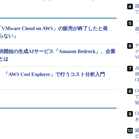
国
「VMware Cloud on AWS」の販売が終了したと発
らない」
始の生成AIサービス「Amazon Bedrock」、企業
V
とは
WS Cost Explorer」で行うコスト分析入門
担
C
C
C
誕
ピ