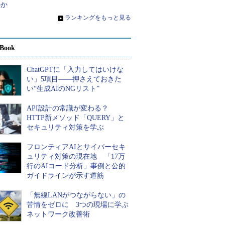
のか
»
ランキングをもっと見る
Book
ChatGPTに「入力してはいけな
い」5項目――押さえておきた
い“生成AIのNGリスト”
API設計の常識が変わる？
HTTP新メソッド「QUERY」と
セキュリティ対策を学ぶ
フロンティアAIとサイバーセキ
ュリティ対策の現在地 「17万
行のAIコード分析」事例と公的
ガイドラインが示す道筋
「無線LANがつながらない」の
苦情をゼロに 3つの現場に学ぶ
ネットワーク改善術