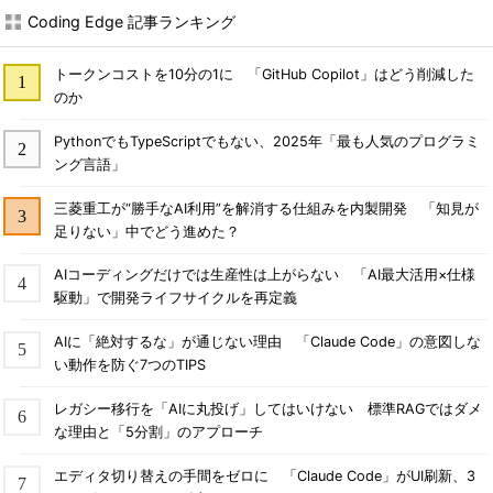
Coding Edge 記事ランキング
トークンコストを10分の1に 「GitHub Copilot」はどう削減した
のか
PythonでもTypeScriptでもない、2025年「最も人気のプログラミ
ング言語」
三菱重工が“勝手なAI利用”を解消する仕組みを内製開発 「知見が
足りない」中でどう進めた？
AIコーディングだけでは生産性は上がらない 「AI最大活用×仕様
駆動」で開発ライフサイクルを再定義
AIに「絶対するな」が通じない理由 「Claude Code」の意図しな
い動作を防ぐ7つのTIPS
レガシー移行を「AIに丸投げ」してはいけない 標準RAGではダメ
な理由と「5分割」のアプローチ
エディタ切り替えの手間をゼロに 「Claude Code」がUI刷新、3