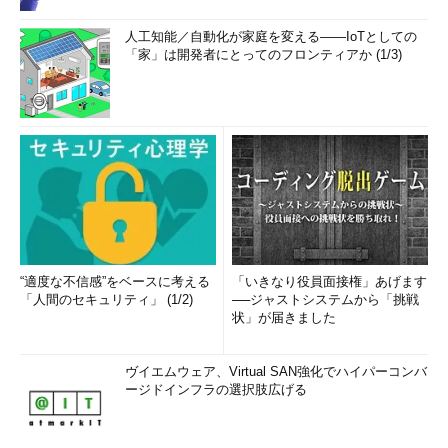
人工知能／自動化が家庭を変える――IoTとしての
「家」は開発者にとってのフロンティアか (1/3)
“適度な不信感”をベースに考える
「いきなり役員面接権」あげます
「人間のセキュリティ」 (1/2)
──ジャストシステムから「挑戦
状」が届きました
ヴイエムウェア、Virtual SAN強化でハイパーコンバ
ージドインフラの選択肢広げる