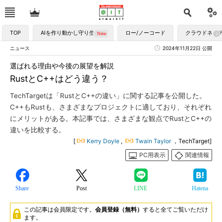
TOP
AIを作り動かし守り生かす
ロー/ノーコード
クラウドネイ
ニュース
2024年11月22日 公開
選ばれる理由や今後の展望を解説
RustとC++はどう違う？
TechTargetは「RustとC++の違い」に関する記事を公開した。
C++もRustも、さまざまなプロジェクトに適しており、それぞれ
にメリットがある。本記事では、さまざまな観点でRustとC++の
違いを比較する。
[
Kerry Doyle
,
Twain Taylor
，TechTarget]
PC用表示
関連情報
Share
Post
LINE
Hatena
この記事は会員限定です。
会員登録（無料）
すると全てご覧いただけ
ます。