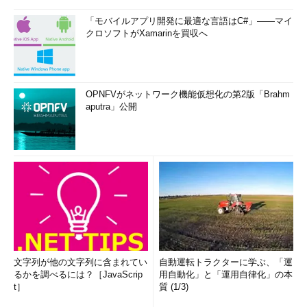
「モバイルアプリ開発に最適な言語はC#」――マイ
クロソフトがXamarinを買収へ
OPNFVがネットワーク機能仮想化の第2版「Brahm
aputra」公開
文字列が他の文字列に含まれてい
自動運転トラクターに学ぶ、「運
るかを調べるには？［JavaScrip
用自動化」と「運用自律化」の本
t］
質 (1/3)