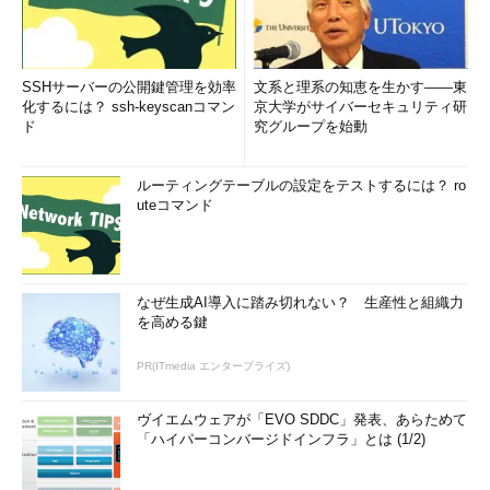
SSHサーバーの公開鍵管理を効率
文系と理系の知恵を生かす――東
化するには？ ssh-keyscanコマン
京大学がサイバーセキュリティ研
ド
究グループを始動
ルーティングテーブルの設定をテストするには？ ro
uteコマンド
なぜ生成AI導入に踏み切れない？ 生産性と組織力
を高める鍵
PR(ITmedia エンタープライズ)
ヴイエムウェアが「EVO SDDC」発表、あらためて
「ハイパーコンバージドインフラ」とは (1/2)