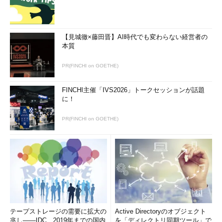
【見城徹×藤田晋】AI時代でも変わらない経営者の
本質
PR(FINCHI on GOETHE)
FINCHI主催「IVS2026」トークセッションが話題
に！
PR(FINCHI on GOETHE)
テープストレージの需要に拡大の
Active Directoryのオブジェクト
兆し――IDC、2019年までの国内
を「ディレクトリ同期ツール」で