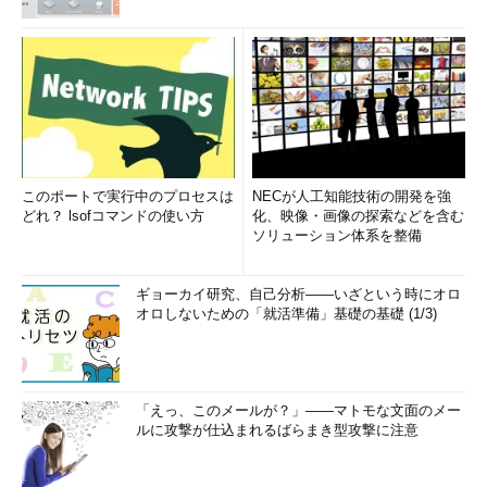
このポートで実行中のプロセスは
NECが人工知能技術の開発を強
どれ？ lsofコマンドの使い方
化、映像・画像の探索などを含む
ソリューション体系を整備
ギョーカイ研究、自己分析――いざという時にオロ
オロしないための「就活準備」基礎の基礎 (1/3)
「えっ、このメールが？」――マトモな文面のメー
ルに攻撃が仕込まれるばらまき型攻撃に注意