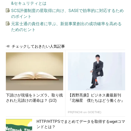
&セキュリティとは
SCS評価制度の星取得に向け、SASEで効率的に対応するため
のポイント
元富士通の責任者に学ぶ、新規事業創出の成功確率を高める
ためのヒント
チェックしておきたい人気記事
下請けが現場をトンズラ。取り残
【西野亮廣】ビジネス書最新刊
された元請けの運命は？ (1/2)
『北極星 僕たちはどう働くか』
PR(FINCHI on GOETHE)
HTTP/HTTPSでまとめてデータを取得するwgetコマ
ンドとは？