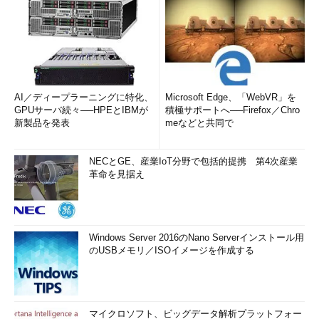
AI／ディープラーニングに特化、
Microsoft Edge、「WebVR」を
GPUサーバ続々──HPEとIBMが
積極サポートへ──Firefox／Chro
新製品を発表
meなどと共同で
NECとGE、産業IoT分野で包括的提携 第4次産業
革命を見据え
Windows Server 2016のNano Serverインストール用
のUSBメモリ／ISOイメージを作成する
マイクロソフト、ビッグデータ解析プラットフォー