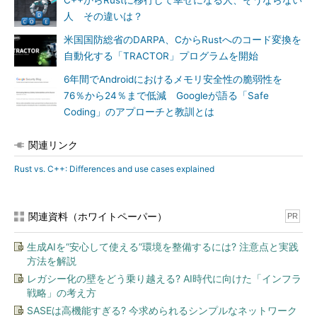
C++からRustに移行して幸せになる人、そうならない
人 その違いは？
米国国防総省のDARPA、CからRustへのコード変換を
自動化する「TRACTOR」プログラムを開始
6年間でAndroidにおけるメモリ安全性の脆弱性を
76％から24％まで低減 Googleが語る「Safe
Coding」のアプローチと教訓とは
関連リンク
Rust vs. C++: Differences and use cases explained
関連資料（ホワイトペーパー）
PR
生成AIを“安心して使える”環境を整備するには? 注意点と実践
方法を解説
レガシー化の壁をどう乗り越える? AI時代に向けた「インフラ
戦略」の考え方
SASEは高機能すぎる? 今求められるシンプルなネットワーク