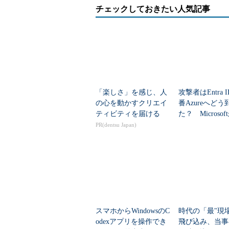
チェックしておきたい人気記事
「楽しさ」を感じ、人
攻撃者はEntra 
の心を動かすクリエイ
番Azureへどう
ティビティを届ける
た？ Microso
した全手口
PR(dentsu Japan)
スマホからWindowsのC
時代の「最"現
odexアプリを操作でき
飛び込み、当事