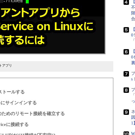
【
【
【
0
アントアプリ
プ
s
インストールする
「
zureにサインインする
ネ
でSSHのためのリモート接続を確立する
因
1
viceに接続する
W