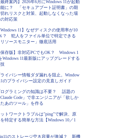
最終案内】2026年6月にWindows 11が起動
不能に？ 「セキュアブート証明書」の期
限切れリスクと対策、起動しなくなった場
合の対応策
Windows 11】なぜディスクの使用率が10
0％？ 犯人をファイル単位で特定できる
「リソースモニター」徹底活用
保存版】非対応PCでもOK？ Windows 1
をWindows 11最新版にアップグレードする
裏技
ライバシー情報ダダ漏れを阻止。Window
 11のプライバシー設定の見直しガイド
プログラミングの知識は不要？ 話題の
Claude Code」で非エンジニアが「欲しか
ったあのツール」を作る
ットワークトラブルは”ping”で解決、原
を特定する簡単な方法【Windows 10／1
】
in11のストレージ空き容量が激減？ 新機