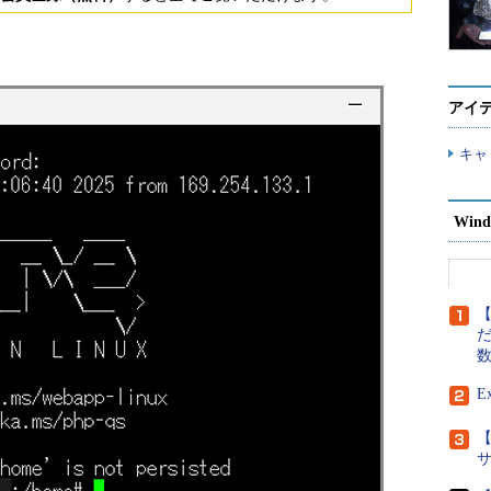
アイ
キャ
Wind
【
だ
E
【