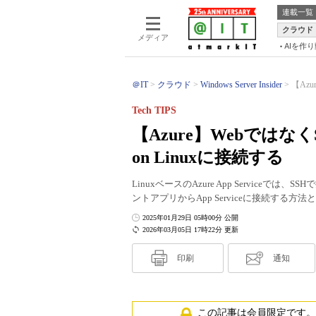
連載一覧
クラウド
メディア
AIを作
＠IT
クラウド
Windows Server Insider
【Azu
Tech TIPS
【Azure】Webではなく
on Linuxに接続する
LinuxベースのAzure App Serviceで
ントアプリからApp Serviceに接続する方
2025年01月29日 05時00分 公開
2026年03月05日 17時22分 更新
印刷
通知
この記事は会員限定です。