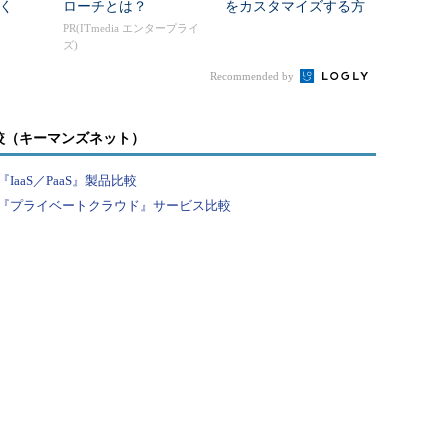
く
ローチとは？
をカスタマイズする方
法
PR(ITmedia エンタープライ
ズ)
Recommended by
較（キーマンズネット）
aaS／PaaS』製品比較
『プライベートクラウド』サービス比較