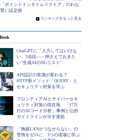
能「ポイントインタイムリストア」のわな
と賢い設定術
»
ランキングをもっと見る
Book
ChatGPTに「入力してはいけな
い」5項目――押さえておきた
い“生成AIのNGリスト”
API設計の常識が変わる？
HTTP新メソッド「QUERY」と
セキュリティ対策を学ぶ
フロンティアAIとサイバーセキ
ュリティ対策の現在地 「17万
行のAIコード分析」事例と公的
ガイドラインが示す道筋
「無線LANがつながらない」の
苦情をゼロに 3つの現場に学ぶ