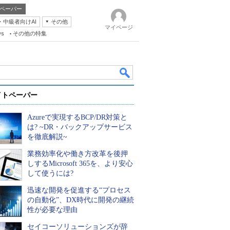
ペーパー
・中級者向けAI
その他
マイページ
ws
その他の特集
イトペーパー
Azureで実現するBCP/DR対策と
は? ~DR・バックアップサービス
を徹底解説~
業務効率化や働き方改革を後押
k
しするMicrosoft 365を、より安心
して使うには?
迅速な開発を促進する“プロセス
の自動化”、DX時代に開発の継続
性が必要な理由
セイコーソリューションズが辞