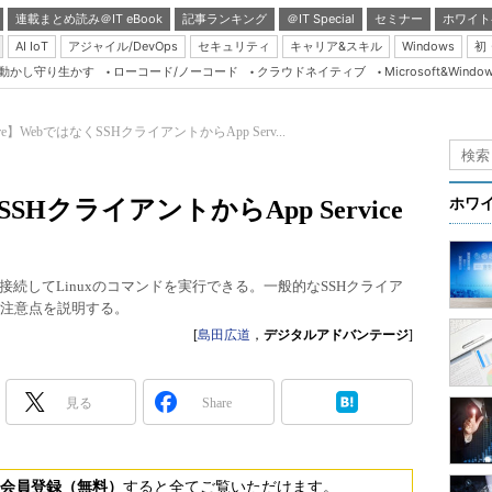
連載まとめ読み＠IT eBook
記事ランキング
＠IT Special
セミナー
ホワイト
AI IoT
アジャイル/DevOps
セキュリティ
キャリア&スキル
Windows
初
り動かし守り生かす
ローコード/ノーコード
クラウドネイティブ
Microsoft&Windo
Server & Storage
HTML5 + UX
re】WebではなくSSHクライアントからApp Serv...
Smart & Social
Coding Edge
SSHクライアントからApp Service
ホワ
Java Agile
Database Expert
は、SSHで接続してLinuxのコマンドを実行できる。一般的なSSHクライア
Linux ＆ OSS
法と注意点を説明する。
Master of IP Networ
[
島田広道
，
デジタルアドバンテージ
]
Security & Trust
見る
Share
Test & Tools
Insider.NET
ブログ
会員登録（無料）
すると全てご覧いただけます。