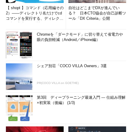
【 shopt 】コマンド（応用編その
自社はどこまでDXが進んでい
2）――ディレクトリ名だけでcd
る？ 日本CTO協会が自己診断ツ
コマンドを実行する、ディレクト
ール「DX Criteria」公開
リ名の入力ミスを補正...
Chromeを「ダークモード」に切り替えて省電力や
眼の負担軽減（Android／iPhone編）
シェア別荘「COCO VILLA Owners」3選
PR(COCO VILLA on GOETHE)
第3回 ディープラーニング最速入門 ― 仕組み理解
×初実装（後編） (1/3)