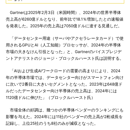
Gartnerは2025年2月3日（米国時間）、2024年の世界半導体
売上高が6260億ドルとなり、前年比で18.1％増加したとの速報値
を発表した。2025年の売上高は7050億ドルに達する見通しだ。
「データセンター用途（サーバやアクセラレータカード）で使
用されるGPUとAI（人工知能）プロセッサが、2024年の半導体
市場の大きなけん引役となった」と、Gartnerのバイスプレジデ
ントアナリストのジョージ・ブロックルハースト氏は説明する。
「AIおよび生成AIワークロードの需要の高まりにより、2024
年の半導体市場では、データセンター向けがスマートフォン向け
に次いで2番目に大きいセグメントとなった。2023年は648億ド
ルだったデータセンター向け半導体の売上高は、2024年には
1120億ドルに伸びた」（ブロックルハースト氏）
市場全体の好調は、幾つかの半導体ベンダーのランキングにも
影響を与えた。2024年には11社のベンダーの売上高が2桁成長を
記録し、上位25社のうち8社のみが減収となった。