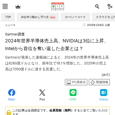
TOP
AIを作り動かし守り生かす
ロー/ノーコード
クラウドネイ
ニュース
2025年2月6日 公開
Gartner調査
2024年世界半導体売上高、NVIDIAは3位に上昇、
Intelから首位を奪い返した企業とは？
Gartnerが発表した速報値によると、2024年の世界半導体売上高
は6260億ドルとなり、前年比で18.1％増加した。2025年の売上
高は7050億ドルに達する見通しだ。
[＠IT]
PC用表示
関連情報
Share
Post
LINE
Hatena
この記事は会員限定です。
会員登録（無料）
すると全てご覧いただけ
ます。