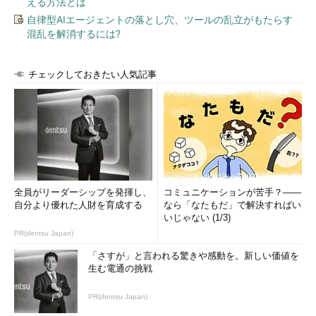
える方法とは
自律型AIエージェントの落とし穴、ツールの乱立がもたらす
混乱を解消するには?
チェックしておきたい人気記事
全員がリーダーシップを発揮し、
コミュニケーションが苦手？――
自分より優れた人財を育成する
なら「なたもだ」で解決すればい
いじゃない (1/3)
PR(dentsu Japan)
「さすが」と言われる驚きや感動を。新しい価値を
生む電通の挑戦
PR(dentsu Japan)