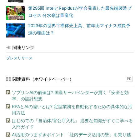
第295回 IntelとRapidusが学会発表した最先端製造プ
ロセス 分水嶺は量産化
2023年の世界半導体売上高、前年比マイナス成長予
測の理由は？
関連リンク
プレスリリース
関連資料（ホワイトペーパー）
PR
ソブリンAIの価値は? 国産サーバベンダーが貫く「安全と効
率」の設計思想
RPAとAIの違いとは? 定型業務を自動化するための具体的な活
用方法
はじめての「自治体/官公庁入札」 必要な知識がすぐに学べる
入門ガイド
AI活用のつまずきポイント 「社内データ活用の壁」を乗り越