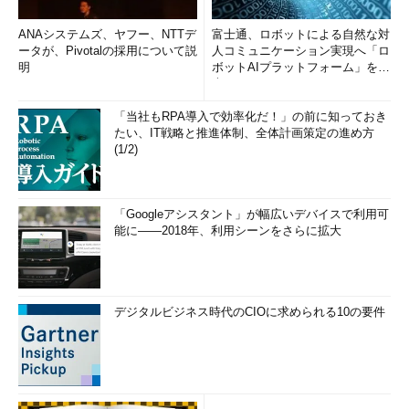
ANAシステムズ、ヤフー、NTTデ
富士通、ロボットによる自然な対
ータが、Pivotalの採用について説
人コミュニケーション実現へ「ロ
明
ボットAIプラットフォーム」を発
表
「当社もRPA導入で効率化だ！」の前に知っておき
たい、IT戦略と推進体制、全体計画策定の進め方
(1/2)
「Googleアシスタント」が幅広いデバイスで利用可
能に――2018年、利用シーンをさらに拡大
デジタルビジネス時代のCIOに求められる10の要件