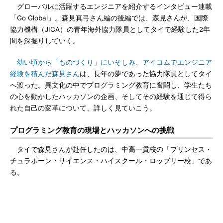
グローバルに活躍するエンジニアを紹介するインタビュー連載
「Go Global」。森見真弓さん編の後編では、森見さんが、国際
協力機構（JICA）の青年海外協力隊員としてタイで経験した2年
間を深掘りしていく。
幼い頃から「ものづくり」にいそしみ、アイコムでエンジニア
経験を積んだ森見さん
は、長年の夢であった協力隊員としてタイ
へ渡った。異文化の中でプログラミング教育に奮闘し、学生たち
の心を動かしたハッカソンの企画、そしてその経験を通じて得ら
れた自己の変革について、詳しく見ていこう。
プログラミング教育の現場とハッカソンへの挑戦
タイで森見さんが赴任したのは、中高一貫校の「プリンセス・
チュラポーン・サイエンス・ハイスクール・ロッブリー校」であ
る。