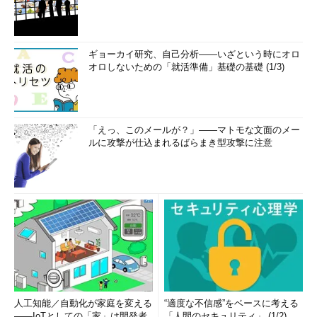
ギョーカイ研究、自己分析――いざという時にオロ
オロしないための「就活準備」基礎の基礎 (1/3)
「えっ、このメールが？」――マトモな文面のメー
ルに攻撃が仕込まれるばらまき型攻撃に注意
人工知能／自動化が家庭を変える
“適度な不信感”をベースに考える
――IoTとしての「家」は開発者
「人間のセキュリティ」 (1/2)