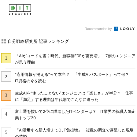
Recommended by
自分戦略研究所 記事ランキング
「AIがコードを書く時代、新職種FDEが需要増」 7割のエンジニア
が思う理由
“応用情報が消える”って本当？ 「生成AIパスポート」って何？
IT資格の今を読む
生成AIを“使ったことない”エンジニアは「楽しさ」が半分？ 仕事
に「満足」する理由は年代別でこんなに違った
富士通を抜いて2位に躍進したITベンダーは？ IT業界の就職人気企
業トップ20
「AI活用する新人増えてOJT負担増」 複数の調査で露呈した現場
の苦悩