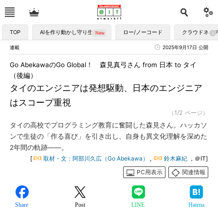
TOP
AIを作り動かし守り生かす
ロー/ノーコード
クラウドネイ
連載
2025年9月17日 公開
Go AbekawaのGo Global！ 森見真弓さん from 日本 to タイ
（後編）
タイのエンジニアは発想駆動、日本のエンジニア
はスコープ重視
（1/2 ページ）
タイの高校でプログラミング教育に奮闘した森見さん。ハッカソ
ンで生徒の「作る喜び」を引き出し、自身も異文化理解を深めた
2年間の軌跡――。
[
取材・文：阿部川久広（Go Abekawa）
,
鈴木麻紀
，＠IT]
PC用表示
関連情報
Share
Post
LINE
Hatena