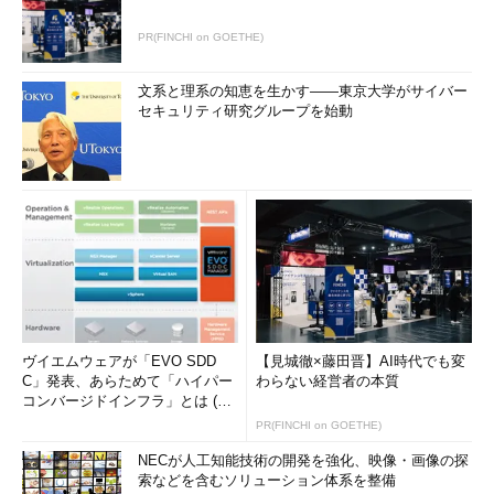
PR(FINCHI on GOETHE)
文系と理系の知恵を生かす――東京大学がサイバー
セキュリティ研究グループを始動
ヴイエムウェアが「EVO SDD
【見城徹×藤田晋】AI時代でも変
C」発表、あらためて「ハイパー
わらない経営者の本質
コンバージドインフラ」とは (1/
2)
PR(FINCHI on GOETHE)
NECが人工知能技術の開発を強化、映像・画像の探
索などを含むソリューション体系を整備