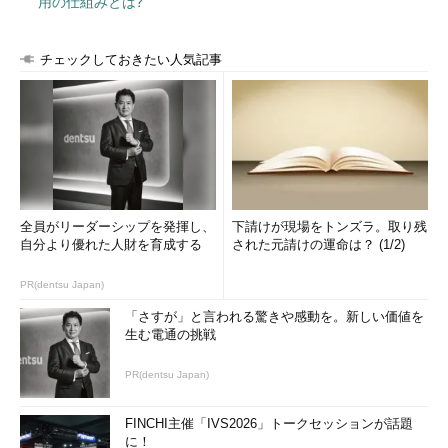
用の仕組みとは?
チェックしておきたい人気記事
全員がリーダーシップを発揮し、
下請けが現場をトンズラ。取り残
自分より優れた人財を育成する
された元請けの運命は？ (1/2)
PR(dentsu Japan)
「さすが」と言われる驚きや感動を。新しい価値を
生む電通の挑戦
PR(dentsu Japan)
FINCHI主催「IVS2026」トークセッションが話題
に！