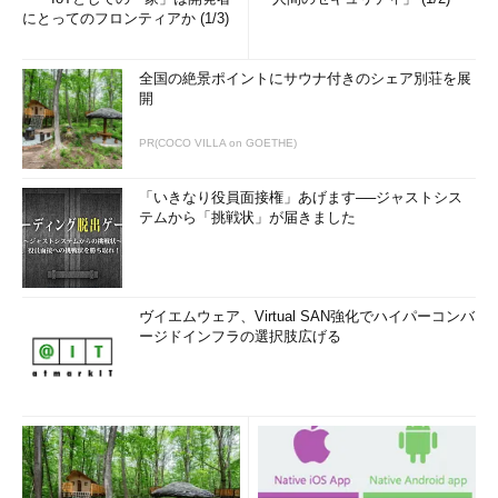
にとってのフロンティアか (1/3)
全国の絶景ポイントにサウナ付きのシェア別荘を展
開
PR(COCO VILLA on GOETHE)
「いきなり役員面接権」あげます──ジャストシス
テムから「挑戦状」が届きました
ヴイエムウェア、Virtual SAN強化でハイパーコンバ
ージドインフラの選択肢広げる