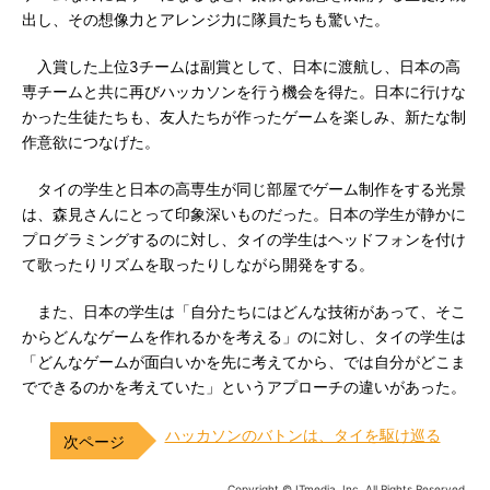
出し、その想像力とアレンジ力に隊員たちも驚いた。
入賞した上位3チームは副賞として、日本に渡航し、日本の高
専チームと共に再びハッカソンを行う機会を得た。日本に行けな
かった生徒たちも、友人たちが作ったゲームを楽しみ、新たな制
作意欲につなげた。
タイの学生と日本の高専生が同じ部屋でゲーム制作をする光景
は、森見さんにとって印象深いものだった。日本の学生が静かに
プログラミングするのに対し、タイの学生はヘッドフォンを付け
て歌ったりリズムを取ったりしながら開発をする。
また、日本の学生は「自分たちにはどんな技術があって、そこ
からどんなゲームを作れるかを考える」のに対し、タイの学生は
「どんなゲームが面白いかを先に考えてから、では自分がどこま
でできるのかを考えていた」というアプローチの違いがあった。
ハッカソンのバトンは、タイを駆け巡る
Copyright © ITmedia, Inc. All Rights Reserved.