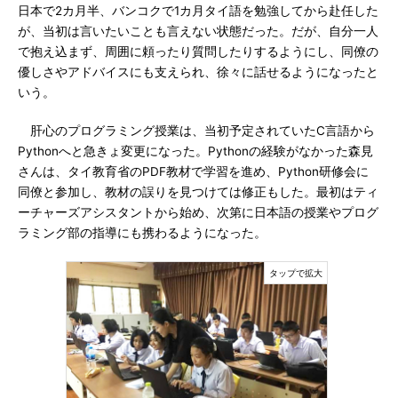
日本で2カ月半、バンコクで1カ月タイ語を勉強してから赴任した
が、当初は言いたいことも言えない状態だった。だが、自分一人
で抱え込まず、周囲に頼ったり質問したりするようにし、同僚の
優しさやアドバイスにも支えられ、徐々に話せるようになったと
いう。
肝心のプログラミング授業は、当初予定されていたC言語から
Pythonへと急きょ変更になった。Pythonの経験がなかった森見
さんは、タイ教育省のPDF教材で学習を進め、Python研修会に
同僚と参加し、教材の誤りを見つけては修正もした。最初はティ
ーチャーズアシスタントから始め、次第に日本語の授業やプログ
ラミング部の指導にも携わるようになった。