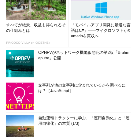
すべてが絶景、収益も得られるそ
「モバイルアプリ開発に最適な言
の仕組みとは
語はC#」――マイクロソフトがX
amarinを買収へ
PR(COCO VILLA on GOETHE)
OPNFVがネットワーク機能仮想化の第2版「Brahm
aputra」公開
文字列が他の文字列に含まれているかを調べるに
は？［JavaScript］
自動運転トラクターに学ぶ、「運用自動化」と「運
用自律化」の本質 (1/3)