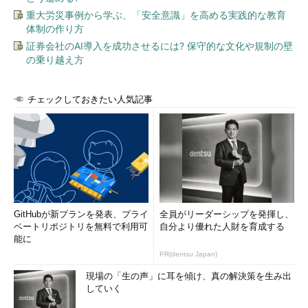
重大労災事例から学ぶ、「安全意識」を高める実践的な教育
体制の作り方
証券会社のAI導入を成功させるには? 保守的な文化や規制の壁
の乗り越え方
チェックしておきたい人気記事
GitHubが新プランを発表、プライ
全員がリーダーシップを発揮し、
ベートリポジトリを無料で利用可
自分より優れた人財を育成する
能に
PR(dentsu Japan)
現場の「生の声」に耳を傾け、真の解決策を生み出
していく