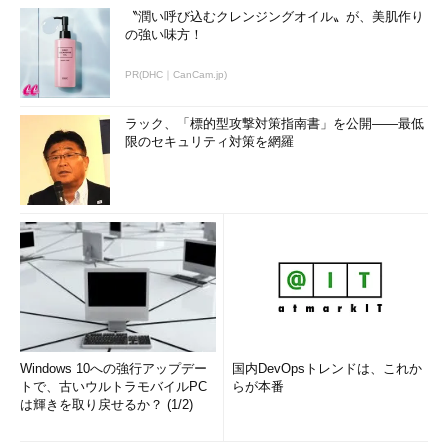
〝潤い呼び込むクレンジングオイル〟が、美肌作り
の強い味方！
PR(DHC｜CanCam.jp)
ラック、「標的型攻撃対策指南書」を公開――最低
限のセキュリティ対策を網羅
Windows 10への強行アップデー
国内DevOpsトレンドは、これか
トで、古いウルトラモバイルPC
らが本番
は輝きを取り戻せるか？ (1/2)