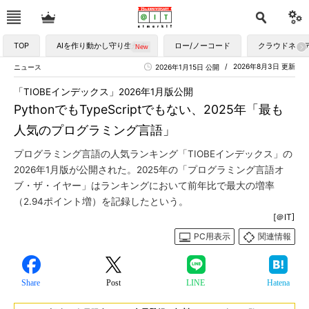
TOP
AIを作り動かし守り生かす
ロー/ノーコード
クラウドネイ
2026年8月3日 更新
ニュース
2026年1月15日 公開
「TIOBEインデックス」2026年1月版公開
PythonでもTypeScriptでもない、2025年「最も
人気のプログラミング言語」
プログラミング言語の人気ランキング「TIOBEインデックス」の
2026年1月版が公開された。2025年の「プログラミング言語オ
ブ・ザ・イヤー」はランキングにおいて前年比で最大の増率
（2.94ポイント増）を記録したという。
[＠IT]
PC用表示
関連情報
Share
Post
LINE
Hatena