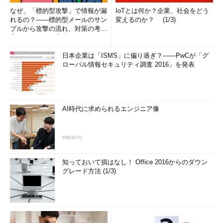
なぜ、「標的型攻撃」で情報が漏
IoTとは何か？企業、社会をどう
れるの？――標的型メールのサン
変えるのか？ (1/3)
プルから攻撃の流れ、対策の考え
方まで、もう一度分かりやすく
解...
日本企業は「ISMS」に偏り過ぎ？――PwCが「グ
ローバル情報セキュリティ調査 2016」を発表
AI時代に求められるエンジニア像
PR(＠IT)
知っておいて損はなし！ Office 2016からのダウン
グレード方法 (1/3)