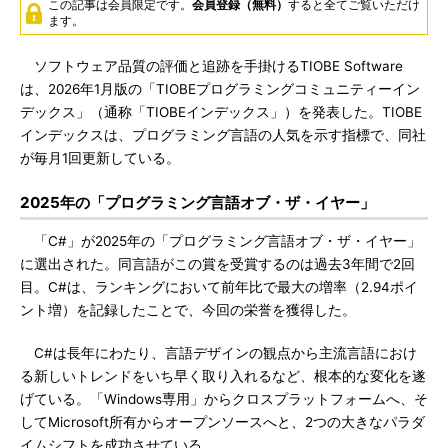
この記事は会員限定です。
会員登録（無料）
すると全てご覧いただけ
ます。
ソフトウェア品質の評価と追跡を手掛けるTIOBE Software
は、2026年1月版の「TIOBEプログラミングコミュニティーイン
デックス」（通称「TIOBEインデックス」）を発表した。TIOBE
インデックスは、プログラミング言語の人気を示す指標で、同社
が毎月1回更新している。
2025年の「プログラミング言語オブ・ザ・イヤー」
「C#」が2025年の「プログラミング言語オブ・ザ・イヤー」
に選出された。同言語がこの賞を受賞するのは過去3年間で2回
目。C#は、ランキングにおいて前年比で最大の増率（2.94ポイ
ント増）を記録したことで、今回の栄誉を獲得した。
C#は長年にわたり、言語デザインの観点から主流言語におけ
る新しいトレンドをいち早く取り入れるなど、根本的な変化を遂
げている。「Windows専用」からクロスプラットフォームへ、そ
してMicrosoft所有からオープンソースへと、2つの大きなパラダ
イムシフトを成功させている。