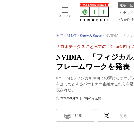
連載一覧
クラウド
メディア
AIを作
＠IT
AI IoT
Smart & Social
NVIDIA、「フ
「ロボティクスにとっての『ChatGPT
NVIDIA、「フィジ
フレームワークを発表
NVIDIAはフィジカルAI向けの新たなオープン
をはじめとするパートナー企業がこれらを活
表された。
2026年01月22日 13時00分 公開
印刷
見る