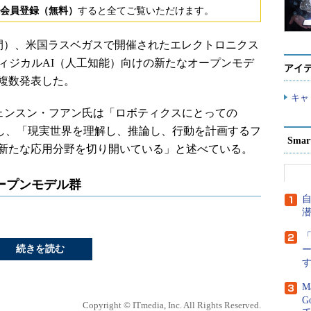
会員登録（無料）
すると全てご覧いただけます。
国時間）、米国ラスベガスで開催されたエレクトロニクス
、フィジカルAI（人工知能）向けの新たなオープンモデ
アイ
を複数発表した。
キャ
ジェンスン・フアン氏は「ロボティクスにとっての
」とし、「現実世界を理解し、推論し、行動を計画するフ
Sma
、新たな応用分野を切り開いている」と述べている。
ープンモデル群
「
続きを読む
M
G
Copyright © ITmedia, Inc. All Rights Reserved.