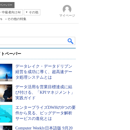
ペーパー
・中級者向けAI
その他
マイページ
ws
その他の特集
イトペーパー
データレイク・データドリブン
経営を成功に導く、超高速デー
タ処理システムとは
データ活用を営業目標達成に結
k
び付ける、「KPIマネジメント」
実践ガイド
エンタープライズDWHの9つの要
件から見る、ビッグデータ解析
サービスの進化とは
Computer Weekly日本語版 9月20