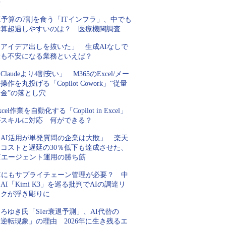
手
I予算の7割を食う「ITインフラ」、中でも
予算超過しやすいのは？ 医療機関調査
「アイデア出しを抜いた」 生成AIなしで
最も不安になる業務といえば？
Claudeより4割安い」 M365のExcel/メー
操作を丸投げる「Copilot Cowork」“従量
金”の落とし穴
xcel作業を自動化する「Copilot in Excel」
がスキルに対応 何ができる？
「AI活用が単発質問の企業は大敗」 楽天
にコストと遅延の30％低下も達成させた、
AIエージェント運用の勝ち筋
AIにもサプライチェーン管理が必要？ 中
AI「Kimi K3」を巡る批判でAIの調達リ
スクが浮き彫りに
ろゆき氏「SIer衰退予測」、AI代替の
逆転現象」の理由 2026年に生き残るエ