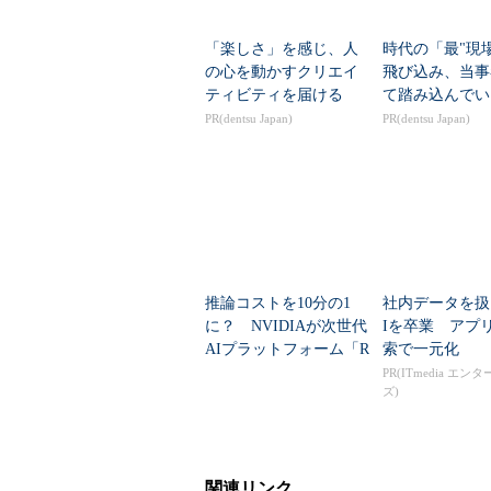
「楽しさ」を感じ、人
時代の「最"現
の心を動かすクリエイ
飛び込み、当事
ティビティを届ける
て踏み込んでい
PR(dentsu Japan)
PR(dentsu Japan)
推論コストを10分の1
社内データを扱
に？ NVIDIAが次世代
Iを卒業 アプ
AIプラットフォーム「R
索で一元化
ubin」発表
PR(ITmedia エン
ズ)
関連リンク