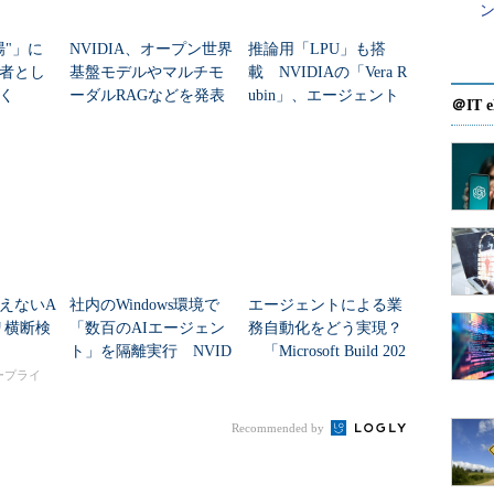
ン
場"」に
NVIDIA、オープン世界
推論用「LPU」も搭
者とし
基盤モデルやマルチモ
載 NVIDIAの「Vera R
く
ーダルRAGなどを発表
ubin」、エージェント
＠IT e
型AI向けの“7種チッ
プ”で構成
えないA
社内のWindows環境で
エージェントによる業
リ横断検
「数百のAIエージェン
務自動化をどう実現？
ト」を隔離実行 NVID
「Microsoft Build 202
IAとMicrosoftが共同開
6」で発表された多数の
タープライ
発したデスクサイ...
新技術
Recommended by