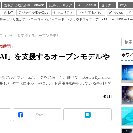
連載まとめ読み＠IT eBook
記事ランキング
＠IT Special
セミナー
ホワイト
AI IoT
アジャイル/DevOps
セキュリティ
キャリア&スキル
Windows
初
り動かし守り生かす
ローコード/ノーコード
クラウドネイティブ
Microsoft&Windo
Server & Storage
HTML5 + UX
ィジカルAI」を支援するオープンモデル...
Smart & Social
』の瞬間」
Coding Edge
カルAI」を支援するオープンモデルや
ホワ
Java Agile
Database Expert
モデルとフレームワークを発表した。併せて、Boston Dynamics
Linux ＆ OSS
用した次世代ロボットやロボット運用を効率化している事例も発
Master of IP Networ
[
＠IT
]
Security & Trust
Test & Tools
Share
Insider.NET
ブログ