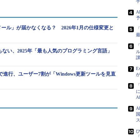
A
社メール」が届かなくなる？ 2026年1月の仕様変更と
「
riptでもない、2025年「最も人気のプログラミング言語」
ル
課
E
S廃止”で進行、ユーザー7割が「Windows更新ツールを見直
国
ひ
「