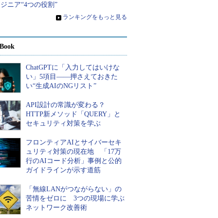
ジニア“4つの役割”
»
ランキングをもっと見る
Book
ChatGPTに「入力してはいけな
い」5項目――押さえておきた
い“生成AIのNGリスト”
API設計の常識が変わる？
HTTP新メソッド「QUERY」と
セキュリティ対策を学ぶ
フロンティアAIとサイバーセキ
ュリティ対策の現在地 「17万
行のAIコード分析」事例と公的
ガイドラインが示す道筋
「無線LANがつながらない」の
苦情をゼロに 3つの現場に学ぶ
ネットワーク改善術