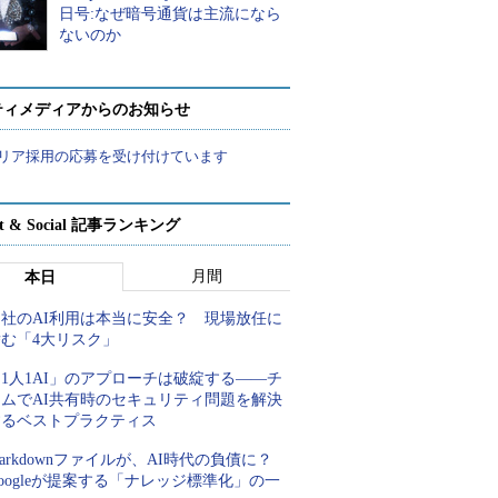
日号:なぜ暗号通貨は主流になら
ないのか
ティメディアからのお知らせ
リア採用の応募を受け付けています
rt & Social 記事ランキング
月間
本日
自社のAI利用は本当に安全？ 現場放任に
潜む「4大リスク」
1人1AI」のアプローチは破綻する――チ
ームでAI共有時のセキュリティ問題を解決
するベストプラクティス
arkdownファイルが、AI時代の負債に？
oogleが提案する「ナレッジ標準化」の一