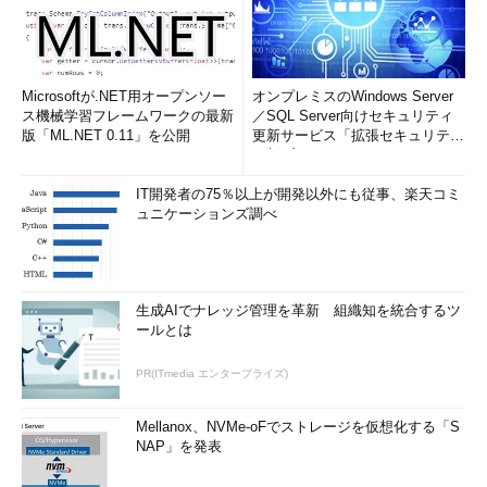
Microsoftが.NET用オープンソー
オンプレミスのWindows Server
ス機械学習フレームワークの最新
／SQL Server向けセキュリティ
版「ML.NET 0.11」を公開
更新サービス「拡張セキュリティ
更新プログ...
IT開発者の75％以上が開発以外にも従事、楽天コミ
ュニケーションズ調べ
生成AIでナレッジ管理を革新 組織知を統合するツ
ールとは
PR(ITmedia エンタープライズ)
Mellanox、NVMe-oFでストレージを仮想化する「S
NAP」を発表