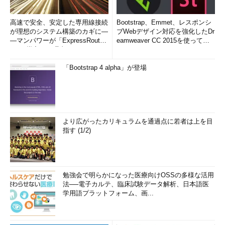
高速で安全、安定した専用線接続
Bootstrap、Emmet、レスポンシ
が理想のシステム構築のカギに―
ブWebデザイン対応を強化したDr
―マンパワーが「ExpressRout
eamweaver CC 2015を使って
e」を導入した理由
み...
「Bootstrap 4 alpha」が登場
より広がったカリキュラムを通過点に若者は上を目
指す (1/2)
勉強会で明らかになった医療向けOSSの多様な活用
法──電子カルテ、臨床試験データ解析、日本語医
学用語プラットフォーム、画...