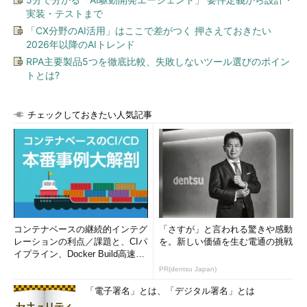
実装・テストまで
「CX分野のAI活用」はここで差がつく 押さえておきたい
2026年以降のAIトレンド
RPA主要製品5つを徹底比較、失敗しないツール選びのポイン
トとは?
チェックしておきたい人気記事
コンテナベースの継続的インテグ
「さすが」と言われる驚きや感動
レーションの利点／課題と、CIパ
を。新しい価値を生む電通の挑戦
イプライン、Docker Build高速化
のコツ (1/2...
PR(dentsu Japan)
「電子署名」とは、「デジタル署名」とは