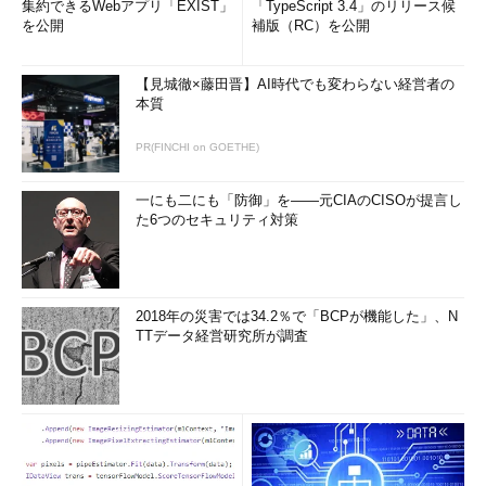
集約できるWebアプリ「EXIST」
「TypeScript 3.4」のリリース候
を公開
補版（RC）を公開
【見城徹×藤田晋】AI時代でも変わらない経営者の
本質
PR(FINCHI on GOETHE)
一にも二にも「防御」を――元CIAのCISOが提言し
た6つのセキュリティ対策
2018年の災害では34.2％で「BCPが機能した」、N
TTデータ経営研究所が調査