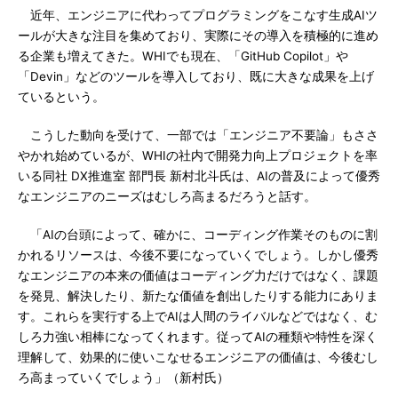
近年、エンジニアに代わってプログラミングをこなす生成AIツ
ールが大きな注目を集めており、実際にその導入を積極的に進め
る企業も増えてきた。WHIでも現在、「GitHub Copilot」や
「Devin」などのツールを導入しており、既に大きな成果を上げ
ているという。
こうした動向を受けて、一部では「エンジニア不要論」もささ
やかれ始めているが、WHIの社内で開発力向上プロジェクトを率
いる同社 DX推進室 部門長 新村北斗氏は、AIの普及によって優秀
なエンジニアのニーズはむしろ高まるだろうと話す。
「AIの台頭によって、確かに、コーディング作業そのものに割
かれるリソースは、今後不要になっていくでしょう。しかし優秀
なエンジニアの本来の価値はコーディング力だけではなく、課題
を発見、解決したり、新たな価値を創出したりする能力にありま
す。これらを実行する上でAIは人間のライバルなどではなく、む
しろ力強い相棒になってくれます。従ってAIの種類や特性を深く
理解して、効果的に使いこなせるエンジニアの価値は、今後むし
ろ高まっていくでしょう」（新村氏）