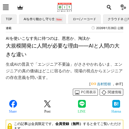
TOP
AIを作り動かし守り生かす
ロー/ノーコード
クラウドネイ
連載
2026年1月28日 公開
AIを使いこなす先に待つのは、恩恵か、淘汰か
大規模開発に人間が必要な理由――AIと人間の大
きな違い
生成AIの普及で「エンジニア不要論」がささやかれるいま、エン
ジニアの真の価値はどこに宿るのか。現場の視点からエンジニア
の存在意義を問い直す。
[
吉村哲樹
，＠IT]
PC用表示
関連情報
Share
Post
LINE
Hatena
この記事は会員限定です。
会員登録（無料）
すると全てご覧いただけ
ます。