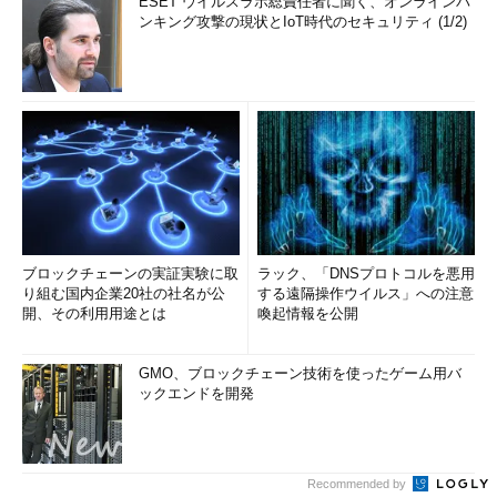
ESET ウイルスラボ総責任者に聞く、オンラインバ
ンキング攻撃の現状とIoT時代のセキュリティ (1/2)
ブロックチェーンの実証実験に取
ラック、「DNSプロトコルを悪用
り組む国内企業20社の社名が公
する遠隔操作ウイルス」への注意
開、その利用用途とは
喚起情報を公開
GMO、ブロックチェーン技術を使ったゲーム用バ
ックエンドを開発
Recommended by