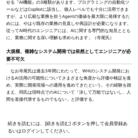
せる『AI機能』の3種類があります。プログラミングの自動化ツ
ールなどはCoplilotに該当し、個人レベルでも十分に活用できま
すが、より広範な業務を担うAgentの価値を最大限に発揮するた
めには、やはり既存の業務の見直しや再設計が必要になります。
従ってAI時代のエンジニアには、AIに関する専門的な知見ととも
に、業務に関する深い理解も求められます」（寺尾氏）
大規模、複雑なシステム開発では依然としてエンジニアが必
要不可欠
なお寺尾氏は過去3年間にわたって、WHIのシステム開発にお
けるAI活用の可能性についてさまざまな角度から評価や検証を進
め、実際に開発現場への適用を進めてきたという。その経験を踏
まえ、同氏は現時点でのAIについて「決して万能ではないし、人
間を直接代替するものでもない」と評価する。
続きを読むには、[続きを読む] ボタンを押して会員登録あ
るいはログインしてください。