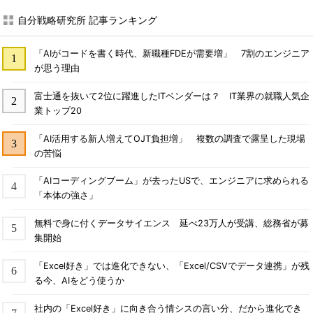
自分戦略研究所 記事ランキング
「AIがコードを書く時代、新職種FDEが需要増」 7割のエンジニア
が思う理由
富士通を抜いて2位に躍進したITベンダーは？ IT業界の就職人気企
業トップ20
「AI活用する新人増えてOJT負担増」 複数の調査で露呈した現場
の苦悩
「AIコーディングブーム」が去ったUSで、エンジニアに求められる
「本体の強さ」
無料で身に付くデータサイエンス 延べ23万人が受講、総務省が募
集開始
「Excel好き」では進化できない、「Excel/CSVでデータ連携」が残
る今、AIをどう使うか
社内の「Excel好き」に向き合う情シスの言い分、だから進化でき