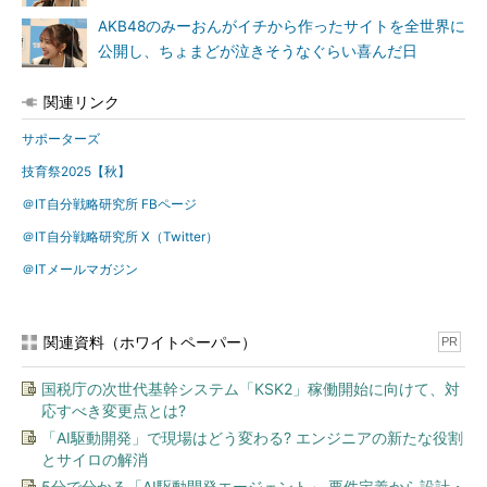
AKB48のみーおんがイチから作ったサイトを全世界に
公開し、ちょまどが泣きそうなぐらい喜んだ日
関連リンク
サポーターズ
技育祭2025【秋】
＠IT自分戦略研究所 FBページ
＠IT自分戦略研究所 X（Twitter）
＠ITメールマガジン
関連資料（ホワイトペーパー）
PR
国税庁の次世代基幹システム「KSK2」稼働開始に向けて、対
応すべき変更点とは?
「AI駆動開発」で現場はどう変わる? エンジニアの新たな役割
とサイロの解消
5分で分かる「AI駆動開発エージェント」 要件定義から設計・