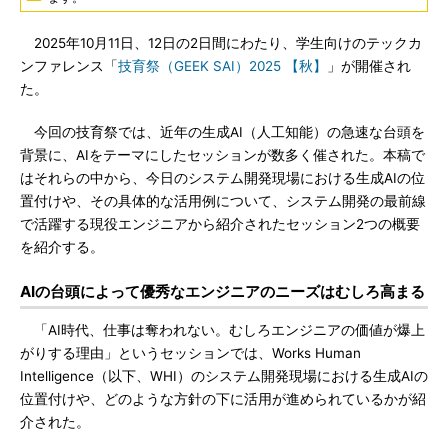
2025年10月11日、12日の2日間にわたり、学生向けのテックカ
ンファレンス「
技育祭（GEEK SAI）2025 【秋】
」が開催され
た。
今回の技育祭では、近年の生成AI（人工知能）の急速な台頭を
背景に、AIをテーマにしたセッションが数多く催された。本稿で
はそれらの中から、今日のシステム開発現場における生成AIの位
置付けや、その具体的な活用例について、システム開発の最前線
で活躍する現役エンジニアから紹介されたセッション2つの概要
を紹介する。
AIの台頭によって優秀なエンジニアのニーズはむしろ高まる
「AI時代、仕事は奪われない。むしろエンジニアの価値が爆上
がりする理由」というセッションでは、Works Human
Intelligence（以下、WHI）のシステム開発現場における生成AIの
位置付けや、どのような方針の下に活用が進められているかが紹
介された。