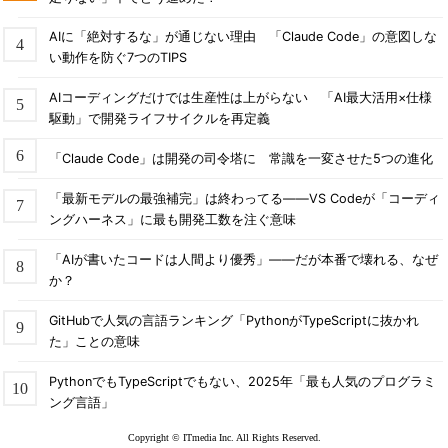
AIに「絶対するな」が通じない理由 「Claude Code」の意図しな
い動作を防ぐ7つのTIPS
AIコーディングだけでは生産性は上がらない 「AI最大活用×仕様
駆動」で開発ライフサイクルを再定義
「Claude Code」は開発の司令塔に 常識を一変させた5つの進化
「最新モデルの最強補完」は終わってる――VS Codeが「コーディ
ングハーネス」に最も開発工数を注ぐ意味
「AIが書いたコードは人間より優秀」――だが本番で壊れる、なぜ
か？
GitHubで人気の言語ランキング「PythonがTypeScriptに抜かれ
た」ことの意味
PythonでもTypeScriptでもない、2025年「最も人気のプログラミ
ング言語」
Copyright © ITmedia Inc. All Rights Reserved.