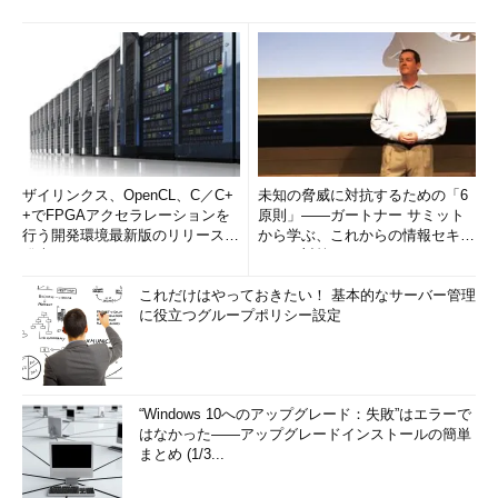
ザイリンクス、OpenCL、C／C+
未知の脅威に対抗するための「6
+でFPGAアクセラレーションを
原則」――ガートナー サミット
行う開発環境最新版のリリースを
から学ぶ、これからの情報セキュ
発表
リティ対策
これだけはやっておきたい！ 基本的なサーバー管理
に役立つグループポリシー設定
“Windows 10へのアップグレード：失敗”はエラーで
はなかった――アップグレードインストールの簡単
まとめ (1/3...