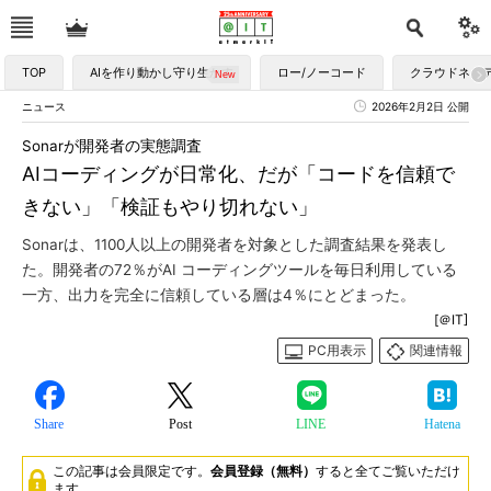
TOP
AIを作り動かし守り生かす
ロー/ノーコード
クラウドネイ
ニュース
2026年2月2日 公開
Sonarが開発者の実態調査
AIコーディングが日常化、だが「コードを信頼で
きない」「検証もやり切れない」
Sonarは、1100人以上の開発者を対象とした調査結果を発表し
た。開発者の72％がAI コーディングツールを毎日利用している
一方、出力を完全に信頼している層は4％にとどまった。
[＠IT]
PC用表示
関連情報
Share
Post
LINE
Hatena
この記事は会員限定です。
会員登録（無料）
すると全てご覧いただけ
ます。