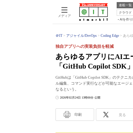
連載一覧
クラウド
メディア
AIを作
＠IT
アジャイル/DevOps
Coding Edge
あらゆ
独自アプリへの実装負担を軽減
あらゆるアプリにAI
「GitHub Copilot SD
GitHubは「GitHub Copilot SD
ル編集、コマンド実行などが可能なエージェ
なるという。
2026年02月24日 13時00分 公開
印刷
見る