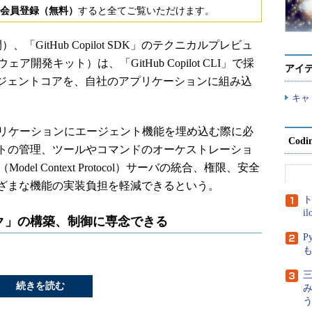
会員登録（無料）
すると全てご覧いただけます。
）、「GitHub Copilot SDK」のテクニカルプレビュ
開発キット）は、「GitHub Copilot CLI」で採
アイ
エージェントコアを、自社のアプリケーションに組み込
キャ
リケーションにエージェント機能を埋め込む際に必
Cod
トの管理、ツールやコマンドのオーケストレーショ
el Context Protocol）サーバの統合、権限、安全
ざまな機能の実装負担を軽減できるという。
ト
i
ク」の構築、制御に専念できる
P
三
続きを読む