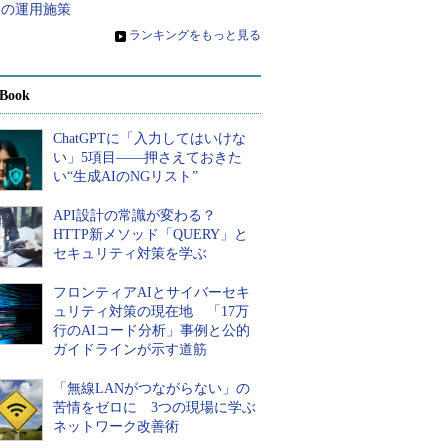
つの運用施策
»
ランキングをもっと見る
Book
ChatGPTに「入力してはいけな
い」5項目――押さえておきた
い“生成AIのNGリスト”
API設計の常識が変わる？
HTTP新メソッド「QUERY」と
セキュリティ対策を学ぶ
フロンティアAIとサイバーセキ
ュリティ対策の現在地 「17万
行のAIコード分析」事例と公的
ガイドラインが示す道筋
「無線LANがつながらない」の
苦情をゼロに 3つの現場に学ぶ
ネットワーク改善術