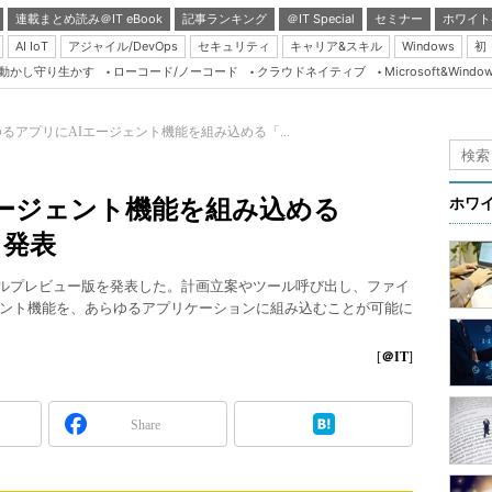
連載まとめ読み＠IT eBook
記事ランキング
＠IT Special
セミナー
ホワイト
AI IoT
アジャイル/DevOps
セキュリティ
キャリア&スキル
Windows
初
り動かし守り生かす
ローコード/ノーコード
クラウドネイティブ
Microsoft&Windo
Server & Storage
HTML5 + UX
るアプリにAIエージェント機能を組み込める「...
Smart & Social
Coding Edge
エージェント機能を組み込める
ホワ
Java Agile
K」発表
Database Expert
K」のテクニカルプレビュー版を発表した。計画立案やツール呼び出し、ファイ
Linux ＆ OSS
ント機能を、あらゆるアプリケーションに組み込むことが可能に
Master of IP Networ
[
＠IT
]
Security & Trust
Test & Tools
Share
Insider.NET
ブログ