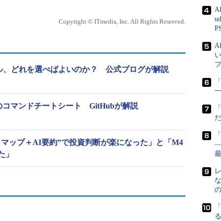
A
u
Copyright © ITmedia, Inc. All Rights Reserved.
P
のAIモデル、どれを選べばよいのか？ 公式ブログが解説
「
CLI」のコマンドチートシート GitHubが解説
ートマップ＋AI要約”で投資判断が楽になった」と「M4
―
した」
る