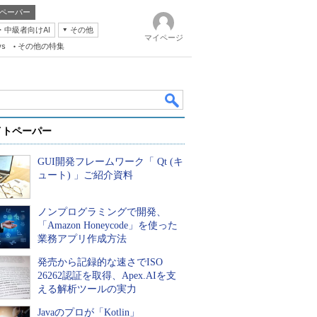
ペーパー
・中級者向けAI
その他
マイページ
ws
その他の特集
イトペーパー
GUI開発フレームワーク「 Qt (キ
ュート) 」ご紹介資料
ノンプログラミングで開発、
k
「Amazon Honeycode」を使った
業務アプリ作成方法
発売から記録的な速さでISO
26262認証を取得、Apex.AIを支
える解析ツールの実力
Javaのプロが「Kotlin」