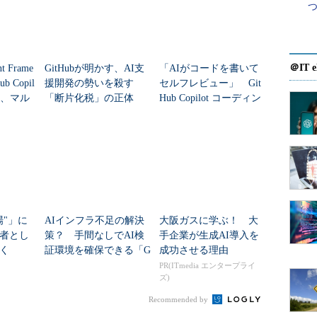
＠IT e
nt Frame
GitHubが明かす、AI支
「AIがコードを書いて
b Copil
援開発の勢いを殺す
セルフレビュー」 Git
合、マル
「断片化税」の正体
Hub Copilot コーディン
グエージェントがアッ
プデート
場"」に
AIインフラ不足の解決
大阪ガスに学ぶ！ 大
者とし
策？ 手間なしでAI検
手企業が生成AI導入を
く
証環境を確保できる「G
成功させる理由
oogle Colab CLI」
PR(ITmedia エンタープライ
ズ)
Recommended by