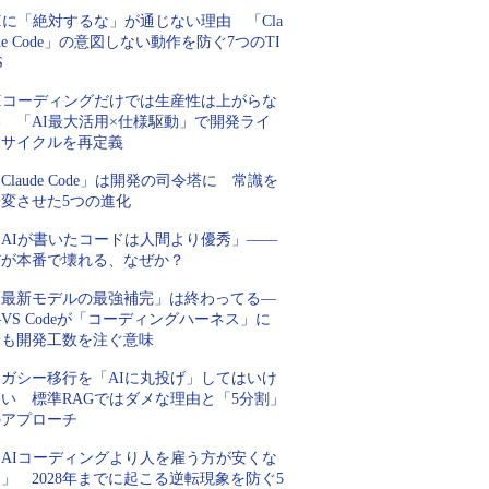
Iに「絶対するな」が通じない理由 「Cla
de Code」の意図しない動作を防ぐ7つのTI
S
AIコーディングだけでは生産性は上がらな
い 「AI最大活用×仕様駆動」で開発ライ
フサイクルを再定義
Claude Code」は開発の司令塔に 常識を
一変させた5つの進化
「AIが書いたコードは人間より優秀」――
だが本番で壊れる、なぜか？
「最新モデルの最強補完」は終わってる―
VS Codeが「コーディングハーネス」に
最も開発工数を注ぐ意味
レガシー移行を「AIに丸投げ」してはいけ
ない 標準RAGではダメな理由と「5分割」
のアプローチ
「AIコーディングより人を雇う方が安くな
」 2028年までに起こる逆転現象を防ぐ5