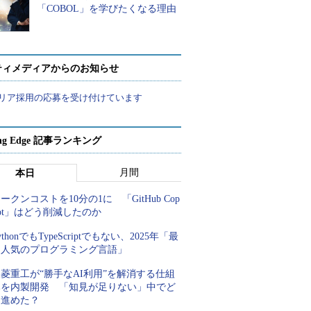
「COBOL」を学びたくなる理由
ティメディアからのお知らせ
リア採用の応募を受け付けています
ing Edge 記事ランキング
月間
本日
ークンコストを10分の1に 「GitHub Cop
lot」はどう削減したのか
ythonでもTypeScriptでもない、2025年「最
も人気のプログラミング言語」
菱重工が“勝手なAI利用”を解消する仕組
みを内製開発 「知見が足りない」中でど
う進めた？