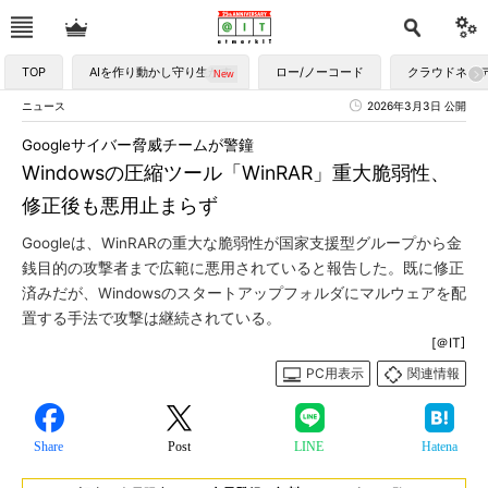
TOP
AIを作り動かし守り生かす
ロー/ノーコード
クラウドネイ
ニュース
2026年3月3日 公開
Googleサイバー脅威チームが警鐘
Windowsの圧縮ツール「WinRAR」重大脆弱性、
修正後も悪用止まらず
Googleは、WinRARの重大な脆弱性が国家支援型グループから金
銭目的の攻撃者まで広範に悪用されていると報告した。既に修正
済みだが、Windowsのスタートアップフォルダにマルウェアを配
置する手法で攻撃は継続されている。
[＠IT]
PC用表示
関連情報
Share
Post
LINE
Hatena