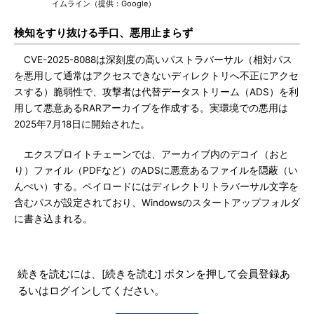
イムライン（提供：Google）
検知をすり抜ける手口、悪用止まらず
CVE-2025-8088は深刻度の高いパストラバーサル（相対パス
を悪用して通常はアクセスできないディレクトリへ不正にアクセ
スする）脆弱性で、攻撃者は代替データストリーム（ADS）を利
用して悪意あるRARアーカイブを作成する。実環境での悪用は
2025年7月18日に開始された。
エクスプロイトチェーンでは、アーカイブ内のデコイ（おと
り）ファイル（PDFなど）のADSに悪意あるファイルを隠蔽（い
んぺい）する。ペイロードにはディレクトリトラバーサル文字を
含むパスが設定されており、Windowsのスタートアップフォルダ
に書き込まれる。
続きを読むには、[続きを読む] ボタンを押して会員登録あ
るいはログインしてください。