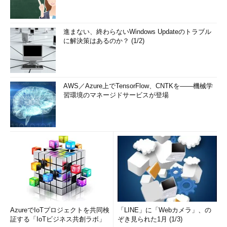
進まない、終わらないWindows Updateのトラブル
に解決策はあるのか？ (1/2)
AWS／Azure上でTensorFlow、CNTKを――機械学
習環境のマネージドサービスが登場
AzureでIoTプロジェクトを共同検
「LINE」に「Webカメラ」、の
証する「IoTビジネス共創ラボ」
ぞき見られた1月 (1/3)