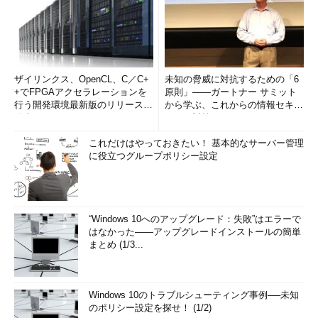
ザイリンクス、OpenCL、C／C+
未知の脅威に対抗するための「6
+でFPGAアクセラレーションを
原則」――ガートナー サミット
行う開発環境最新版のリリースを
から学ぶ、これからの情報セキュ
発表
リティ対策
これだけはやっておきたい！ 基本的なサーバー管理
に役立つグループポリシー設定
“Windows 10へのアップグレード：失敗”はエラーで
はなかった――アップグレードインストールの簡単
まとめ (1/3...
Windows 10のトラブルシューティング事例──未知
のポリシー設定を探せ！ (1/2)