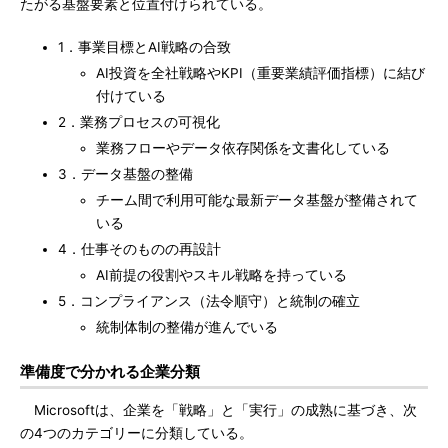
たがる基盤要素と位置付けられている。
1．事業目標とAI戦略の合致
AI投資を全社戦略やKPI（重要業績評価指標）に結び
付けている
2．業務プロセスの可視化
業務フローやデータ依存関係を文書化している
3．データ基盤の整備
チーム間で利用可能な最新データ基盤が整備されて
いる
4．仕事そのものの再設計
AI前提の役割やスキル戦略を持っている
5．コンプライアンス（法令順守）と統制の確立
統制体制の整備が進んでいる
準備度で分かれる企業分類
Microsoftは、企業を「戦略」と「実行」の成熟に基づき、次
の4つのカテゴリーに分類している。