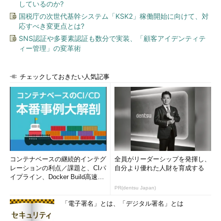
しているのか?
国税庁の次世代基幹システム「KSK2」稼働開始に向けて、対
応すべき変更点とは?
SNS認証や多要素認証も数分で実装、「顧客アイデンティテ
ィー管理」の変革術
チェックしておきたい人気記事
コンテナベースの継続的インテグ
全員がリーダーシップを発揮し、
レーションの利点／課題と、CIパ
自分より優れた人財を育成する
イプライン、Docker Build高速化
のコツ (1/2...
PR(dentsu Japan)
「電子署名」とは、「デジタル署名」とは