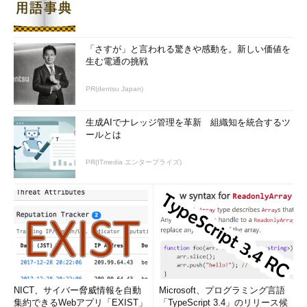
「さすが」と言われる驚きや感動を。新しい価値を
生む電通の挑戦
PR(dentsu Japan)
生成AIでナレッジ管理を革新 組織知を統合するツ
ールとは
PR(ITmedia エンタープライズ)
NICT、サイバー脅威情報を自動
Microsoft、プログラミング言語
集約できるWebアプリ「EXIST」
「TypeScript 3.4」のリリース候