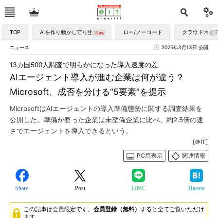
TOP
AIを作り動かし守り生かす
ロー/ノーコード
クラウドネイ
ニュース
2026年3月13日 公開
13カ国500人調査で明らかになった導入速度の差
AIエージェント導入が進む企業は何が違う？
Microsoft、成否を分ける“5要素”を提示
MicrosoftはAIエージェントの導入準備態勢に関する調査結果を
公開した。準備が整った企業は未整備企業に比べ、約2.5倍の速
さでエージェントを導入できるという。
[＠IT]
PC用表示
関連情報
Share
Post
LINE
Hatena
この記事は会員限定です。
会員登録（無料）
すると全てご覧いただけ
ます。