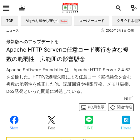
TOP
AIを作り動かし守り生かす
ロー/ノーコード
クラウドネイ
ニュース
2026年5月8日 公開
最新版へのアップデートを
Apache HTTP Serverに任意コード実行を含む複
数の脆弱性 広範囲の影響懸念
Apache Software Foundationは、Apache HTTP Server 2.4.67
を公開した。HTTP/2処理欠陥による任意コード実行懸念を含む
複数の脆弱性を修正した他、認証回避や権限昇格、メモリ破損、
DoS誘発といった問題に対処している。
[＠IT]
PC用表示
関連情報
Share
Post
LINE
Hatena