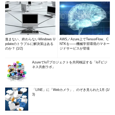
進まない、終わらないWindows U
AWS／Azure上でTensorFlow、C
pdateのトラブルに解決策はある
NTKを――機械学習環境のマネー
のか？ (1/2)
ジドサービスが登場
AzureでIoTプロジェクトを共同検証する「IoTビジ
ネス共創ラボ」
「LINE」に「Webカメラ」、のぞき見られた1月 (1/
3)