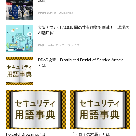
本質
PR(FINCHI on GOETHE)
大阪ガスが月2000時間の共有作業を削減！ 現場の
AI活用術
PR(ITmedia エンタープライズ)
DDoS攻撃（Distributed Denial of Service Attack）
とは
Forceful Browsingとは
「トロイの木馬」とは