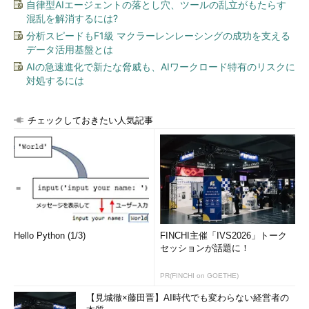
自律型AIエージェントの落とし穴、ツールの乱立がもたらす
混乱を解消するには?
分析スピードもF1級 マクラーレンレーシングの成功を支える
データ活用基盤とは
AIの急速進化で新たな脅威も、AIワークロード特有のリスクに
対処するには
チェックしておきたい人気記事
Hello Python (1/3)
FINCHI主催「IVS2026」トーク
セッションが話題に！
PR(FINCHI on GOETHE)
【見城徹×藤田晋】AI時代でも変わらない経営者の