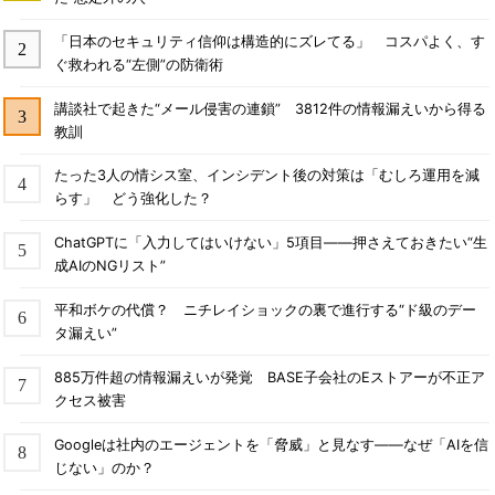
「日本のセキュリティ信仰は構造的にズレてる」 コスパよく、す
ぐ救われる“左側”の防衛術
講談社で起きた“メール侵害の連鎖” 3812件の情報漏えいから得る
教訓
たった3人の情シス室、インシデント後の対策は「むしろ運用を減
らす」 どう強化した？
ChatGPTに「入力してはいけない」5項目――押さえておきたい“生
成AIのNGリスト”
平和ボケの代償？ ニチレイショックの裏で進行する“ド級のデー
タ漏えい”
885万件超の情報漏えいが発覚 BASE子会社のEストアーが不正ア
クセス被害
Googleは社内のエージェントを「脅威」と見なす――なぜ「AIを信
じない」のか？