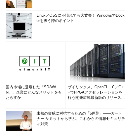
Linux／OSSに不慣れでも大丈夫！ WindowsでDock
erを扱う際のポイント
国内市場に登場した「SD-WA
ザイリンクス、OpenCL、C／C+
N」、企業にどんなメリットをも
+でFPGAアクセラレーションを
たらすか
行う開発環境最新版のリリースを
発表
未知の脅威に対抗するための「6原則」――ガート
ナー サミットから学ぶ、これからの情報セキュリテ
ィ対策