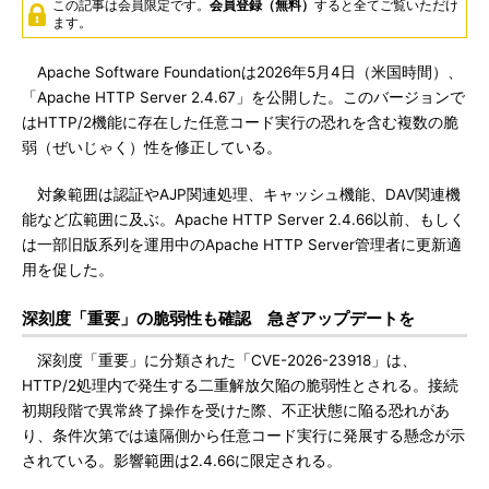
この記事は会員限定です。
会員登録（無料）
すると全てご覧いただけ
ます。
Apache Software Foundationは2026年5月4日（米国時間）、
「Apache HTTP Server 2.4.67」を公開した。このバージョンで
はHTTP/2機能に存在した任意コード実行の恐れを含む複数の脆
弱（ぜいじゃく）性を修正している。
対象範囲は認証やAJP関連処理、キャッシュ機能、DAV関連機
能など広範囲に及ぶ。Apache HTTP Server 2.4.66以前、もしく
は一部旧版系列を運用中のApache HTTP Server管理者に更新適
用を促した。
深刻度「重要」の脆弱性も確認 急ぎアップデートを
深刻度「重要」に分類された「CVE-2026-23918」は、
HTTP/2処理内で発生する二重解放欠陥の脆弱性とされる。接続
初期段階で異常終了操作を受けた際、不正状態に陥る恐れがあ
り、条件次第では遠隔側から任意コード実行に発展する懸念が示
されている。影響範囲は2.4.66に限定される。