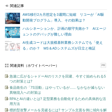
関連記事
AWS移行2カ月想定を3週間に短縮 リコーが「AI駆
動開発プログラム」導入、その効果は？
ハルシネーションか、計画の順守失敗か？ AIエージ
ェントのデバッグが難しい理由
AI生成コードは大規模基幹業務システムでも「使え
る」のか？ MS＆ADシステムズが日立と検証
関連資料（ホワイトペーパー）
PR
急速に広がるシャドーAIのリスクを回避、今すぐ始められる5
つの対策とは?
食品衛生の「7S活動」はやっているが...... なかなか減らない
異物混入への対策は
RPAとAIの違いとは? 定型業務を自動化するための具体的な活
用方法
標的型攻撃メールを見破るには? サンプル文面を例に傾向を解