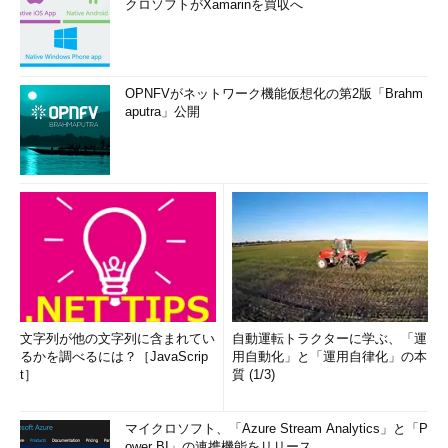
クロソフトがXamarinを買収へ
OPNFVがネットワーク機能仮想化の第2版「Brahm
aputra」公開
文字列が他の文字列に含まれてい
自動運転トラクターに学ぶ、「運
るかを調べるには？［JavaScrip
用自動化」と「運用自律化」の本
t］
質 (1/3)
マイクロソフト、「Azure Stream Analytics」と「P
ower BI」の連携機能をリリース