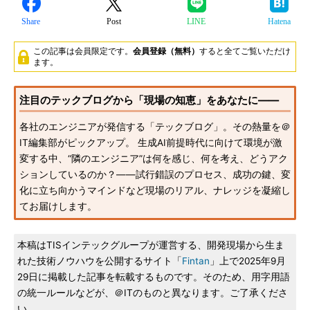
Share
Post
LINE
Hatena
この記事は会員限定です。
会員登録（無料）
すると全てご覧いただけ
ます。
注目のテックブログから「現場の知恵」をあなたに――
各社のエンジニアが発信する「テックブログ」。その熱量を＠
IT編集部がピックアップ。 生成AI前提時代に向けて環境が激
変する中、“隣のエンジニア”は何を感じ、何を考え、どうアク
ションしているのか？――試行錯誤のプロセス、成功の鍵、変
化に立ち向かうマインドなど現場のリアル、ナレッジを凝縮し
てお届けします。
本稿はTISインテックグループが運営する、開発現場から生ま
れた技術ノウハウを公開するサイト「
Fintan
」上で2025年9月
29日に掲載した記事を転載するものです。そのため、用字用語
の統一ルールなどが、＠ITのものと異なります。ご了承くださ
い。