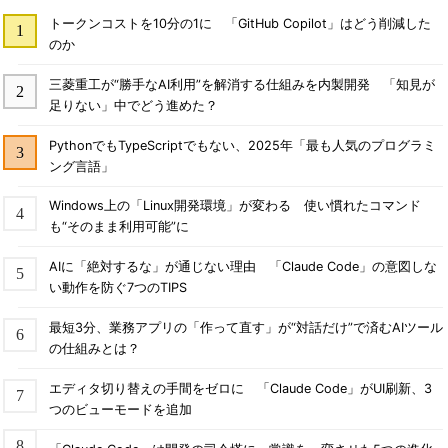
トークンコストを10分の1に 「GitHub Copilot」はどう削減した
のか
三菱重工が“勝手なAI利用”を解消する仕組みを内製開発 「知見が
足りない」中でどう進めた？
PythonでもTypeScriptでもない、2025年「最も人気のプログラミ
ング言語」
Windows上の「Linux開発環境」が変わる 使い慣れたコマンド
も“そのまま利用可能”に
AIに「絶対するな」が通じない理由 「Claude Code」の意図しな
い動作を防ぐ7つのTIPS
最短3分、業務アプリの「作って直す」が“対話だけ”で済むAIツール
の仕組みとは？
エディタ切り替えの手間をゼロに 「Claude Code」がUI刷新、3
つのビューモードを追加