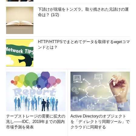
下請けが現場をトンズラ。取り残された元請けの運
命は？ (1/2)
HTTP/HTTPSでまとめてデータを取得するwgetコマ
ンドとは？
テープストレージの需要に拡大の
Active Directoryのオブジェクト
兆し――IDC、2019年までの国内
を「ディレクトリ同期ツール」で
市場予測を発表
クラウドに同期する