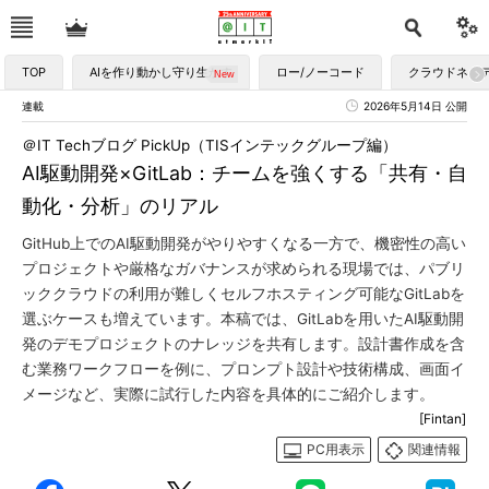
TOP
AIを作り動かし守り生かす
ロー/ノーコード
クラウドネイ
連載
2026年5月14日 公開
＠IT Techブログ PickUp（TISインテックグループ編）
AI駆動開発×GitLab：チームを強くする「共有・自
動化・分析」のリアル
GitHub上でのAI駆動開発がやりやすくなる一方で、機密性の高い
プロジェクトや厳格なガバナンスが求められる現場では、パブリ
ッククラウドの利用が難しくセルフホスティング可能なGitLabを
選ぶケースも増えています。本稿では、GitLabを用いたAI駆動開
発のデモプロジェクトのナレッジを共有します。設計書作成を含
む業務ワークフローを例に、プロンプト設計や技術構成、画面イ
メージなど、実際に試行した内容を具体的にご紹介します。
[Fintan]
PC用表示
関連情報