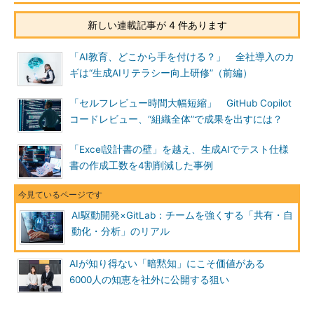
新しい連載記事が 4 件あります
「AI教育、どこから手を付ける？」 全社導入のカ
ギは“生成AIリテラシー向上研修”（前編）
「セルフレビュー時間大幅短縮」 GitHub Copilot
コードレビュー、“組織全体”で成果を出すには？
「Excel設計書の壁」を越え、生成AIでテスト仕様
書の作成工数を4割削減した事例
AI駆動開発×GitLab：チームを強くする「共有・自
動化・分析」のリアル
AIが知り得ない「暗黙知」にこそ価値がある
6000人の知恵を社外に公開する狙い