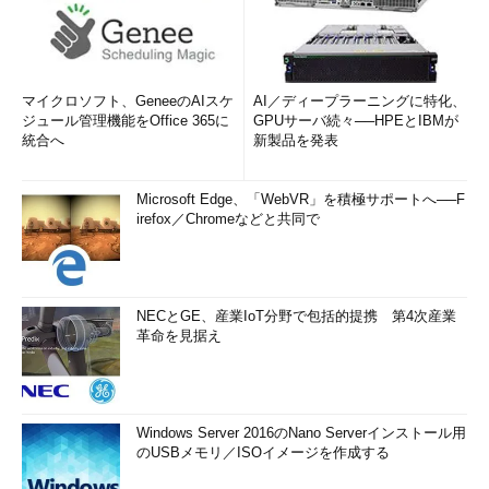
マイクロソフト、GeneeのAIスケ
AI／ディープラーニングに特化、
ジュール管理機能をOffice 365に
GPUサーバ続々──HPEとIBMが
統合へ
新製品を発表
Microsoft Edge、「WebVR」を積極サポートへ──F
irefox／Chromeなどと共同で
NECとGE、産業IoT分野で包括的提携 第4次産業
革命を見据え
Windows Server 2016のNano Serverインストール用
のUSBメモリ／ISOイメージを作成する