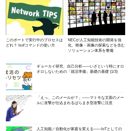
このポートで実行中のプロセスは
NECが人工知能技術の開発を強
どれ？ lsofコマンドの使い方
化、映像・画像の探索などを含む
ソリューション体系を整備
ギョーカイ研究、自己分析――いざという時にオロ
オロしないための「就活準備」基礎の基礎 (1/3)
「えっ、このメールが？」――マトモな文面のメー
ルに攻撃が仕込まれるばらまき型攻撃に注意
人工知能／自動化が家庭を変える――IoTとしての