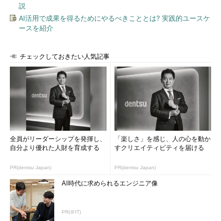
説
AI活用で成果を得るためにやるべきこととは? 実践的ユースケ
ースを紹介
チェックしておきたい人気記事
全員がリーダーシップを発揮し、
「楽しさ」を感じ、人の心を動か
自分より優れた人財を育成する
すクリエイティビティを届ける
PR(dentsu Japan)
PR(dentsu Japan)
AI時代に求められるエンジニア像
PR(＠IT)