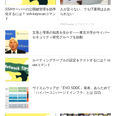
SSHサーバーの公開鍵管理を効率
人が足りない、でもIT運用は止め
化するには？ ssh-keyscanコマン
られない
ド
PR(ITmedia エグゼクティブ)
文系と理系の知恵を生かす――東京大学がサイバー
セキュリティ研究グループを始動
ルーティングテーブルの設定をテストするには？ ro
uteコマンド
ヴイエムウェアが「EVO SDDC」発表、あらためて
「ハイパーコンバージドインフラ」とは (1/2)