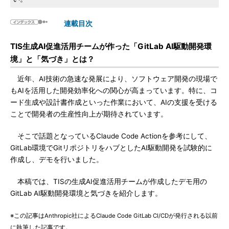
連載目次
TIS生成AI促進活用チームが作った「GitLab AI駆動開発環
境」と「気づき」とは？
近年、AI技術の急速な発展により、ソフトウェア開発の現場で
もAIを活用した開発効率化への関心が高まっています。特に、コ
ード生成や設計書作成といった作業において、AIの支援を受ける
ことで開発者の生産性向上が期待されています。
そこで話題となっているClaude Code Actionを参考にして、
GitLab環境でGitリポジトリをハブとしたAI駆動開発を試験的に
作成し、デモを行いました。
本稿では、TISの生成AI促進活用チームが作成したデモ用の
GitLab AI駆動開発環境と気づきを紹介します。
※この記事はAnthropic社によるClaude Code GitLab CI/CDが発行される以前
に執筆した記事です。