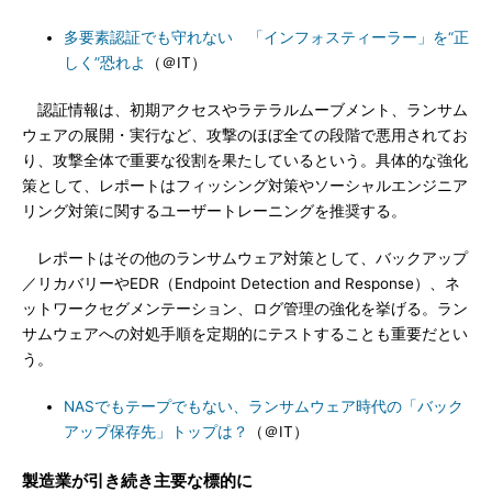
多要素認証でも守れない 「インフォスティーラー」を“正
しく”恐れよ
（＠IT）
認証情報は、初期アクセスやラテラルムーブメント、ランサム
ウェアの展開・実行など、攻撃のほぼ全ての段階で悪用されてお
り、攻撃全体で重要な役割を果たしているという。具体的な強化
策として、レポートはフィッシング対策やソーシャルエンジニア
リング対策に関するユーザートレーニングを推奨する。
レポートはその他のランサムウェア対策として、バックアップ
／リカバリーやEDR（Endpoint Detection and Response）、ネ
ットワークセグメンテーション、ログ管理の強化を挙げる。ラン
サムウェアへの対処手順を定期的にテストすることも重要だとい
う。
NASでもテープでもない、ランサムウェア時代の「バック
アップ保存先」トップは？
（＠IT）
製造業が引き続き主要な標的に