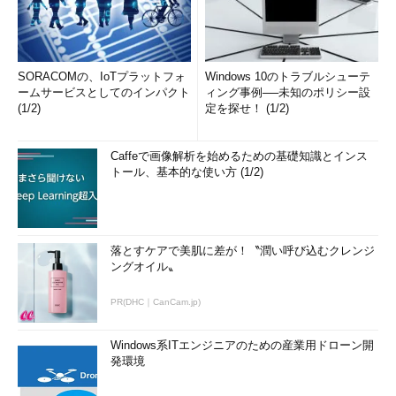
SORACOMの、IoTプラットフォ
Windows 10のトラブルシューテ
ームサービスとしてのインパクト
ィング事例──未知のポリシー設
(1/2)
定を探せ！ (1/2)
Caffeで画像解析を始めるための基礎知識とインス
トール、基本的な使い方 (1/2)
落とすケアで美肌に差が！〝潤い呼び込むクレンジ
ングオイル〟
PR(DHC｜CanCam.jp)
Windows系ITエンジニアのための産業用ドローン開
発環境