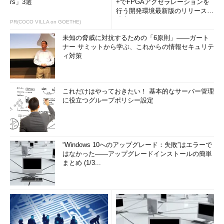
rs」3選
+でFPGAアクセラレーションを
行う開発環境最新版のリリースを
発表
PR(COCO VILLA on GOETHE)
未知の脅威に対抗するための「6原則」――ガート
ナー サミットから学ぶ、これからの情報セキュリテ
ィ対策
これだけはやっておきたい！ 基本的なサーバー管理
に役立つグループポリシー設定
“Windows 10へのアップグレード：失敗”はエラーで
はなかった――アップグレードインストールの簡単
まとめ (1/3...