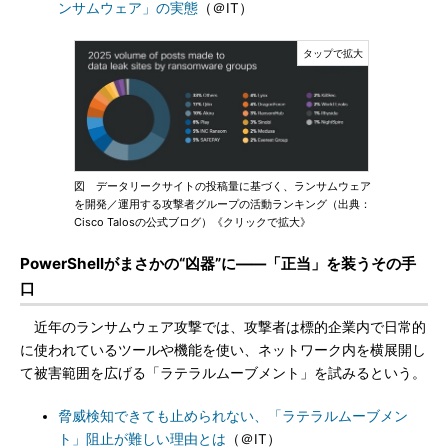
ンサムウェア」の実態
（＠IT）
図 データリークサイトの投稿量に基づく、ランサムウェア
を開発／運用する攻撃者グループの活動ランキング（出典：
Cisco Talosの公式ブログ）《クリックで拡大》
PowerShellがまさかの“凶器”に――「正当」を装うその手
口
近年のランサムウェア攻撃では、攻撃者は標的企業内で日常的
に使われているツールや機能を使い、ネットワーク内を横展開し
て被害範囲を広げる「ラテラルムーブメント」を試みるという。
脅威検知できても止められない、「ラテラルムーブメン
ト」阻止が難しい理由とは
（＠IT）