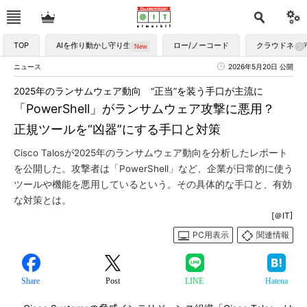
TOP
AIを作り動かし守り生かす
ロー/ノーコード
クラウドネイ
ニュース
2026年5月20日 公開
2025年のランサムウェア動向 “正当”を装う手口が主流に
「PowerShell」がランサムウェア攻撃に悪用？
正規ツールを“凶器”にする手口と対策
Cisco Talosが2025年のランサムウェア動向を分析したレポート
を公開した。攻撃者は「PowerShell」など、企業が日常的に使う
ツールや機能を悪用しているという。その具体的な手口と、有効
な対策とは。
[＠IT]
PC用表示
関連情報
Share
Post
LINE
Hatena