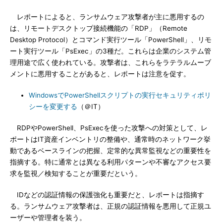
レポートによると、ランサムウェア攻撃者が主に悪用するの
は、リモートデスクトップ接続機能の「RDP」（Remote
Desktop Protocol）とコマンド実行ツール「PowerShell」、リモ
ート実行ツール「PsExec」の3種だ。これらは企業のシステム管
理用途で広く使われている。攻撃者は、これらをラテラルムーブ
メントに悪用することがあると、レポートは注意を促す。
WindowsでPowerShellスクリプトの実行セキュリティポリ
シーを変更する
（＠IT）
RDPやPowerShell、PsExecを使った攻撃への対策として、レ
ポートはIT資産インベントリの整備や、通常時のネットワーク挙
動であるベースラインの把握、定常的な異常監視などの重要性を
指摘する。特に通常とは異なる利用パターンや不審なアクセス要
求を監視／検知することが重要だという。
IDなどの認証情報の保護強化も重要だと、レポートは指摘す
る。ランサムウェア攻撃者は、正規の認証情報を悪用して正規ユ
ーザーや管理者を装う。