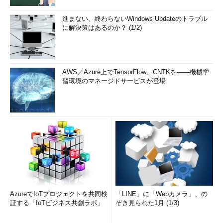
進まない、終わらないWindows Updateのトラブル
に解決策はあるのか？ (1/2)
AWS／Azure上でTensorFlow、CNTKを――機械学
習環境のマネージドサービスが登場
AzureでIoTプロジェクトを共同検
「LINE」に「Webカメラ」、の
証する「IoTビジネス共創ラボ」
ぞき見られた1月 (1/3)