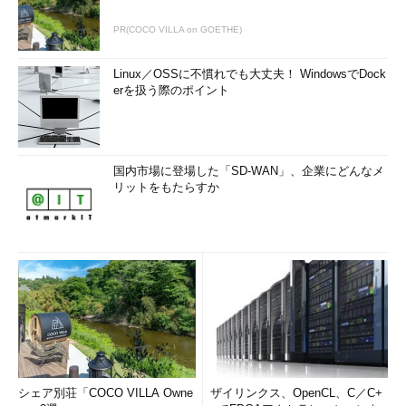
PR(COCO VILLA on GOETHE)
Linux／OSSに不慣れでも大丈夫！ WindowsでDock
erを扱う際のポイント
国内市場に登場した「SD-WAN」、企業にどんなメ
リットをもたらすか
シェア別荘「COCO VILLA Owne
ザイリンクス、OpenCL、C／C+