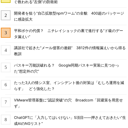
ぐ救われる“左側”の防衛術
開発者を狙う“自己拡散型npmワーム”の全貌 400超のパッケージ
に感染拡大
平和ボケの代償？ ニチレイショックの裏で進行する“ド級のデー
タ漏えい”
講談社で起きた“メール侵害の連鎖” 3812件の情報漏えいから得る
教訓
パスキー万能説破れる？ Google同期パスキー実装に見つかっ
た“想定外の穴”
たった3人の情シス室、インシデント後の対策は「むしろ運用を減
らす」 どう強化した？
VMware管理基盤に“認証突破”の穴 Broadcom「回避策を用意せ
ず」
ChatGPTに「入力してはいけない」5項目――押さえておきたい“生
成AIのNGリスト”