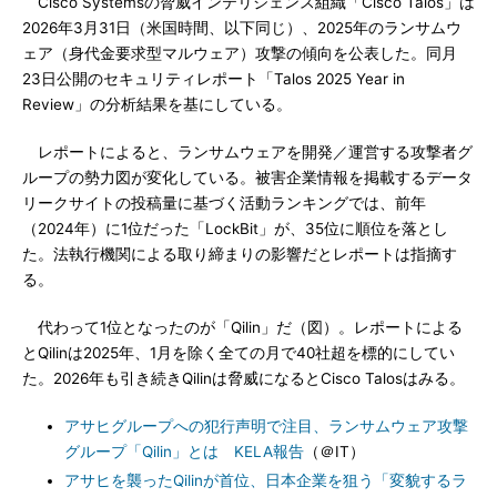
Cisco Systemsの脅威インテリジェンス組織「Cisco Talos」は
2026年3月31日（米国時間、以下同じ）、2025年のランサムウ
ェア（身代金要求型マルウェア）攻撃の傾向を公表した。同月
23日公開のセキュリティレポート「Talos 2025 Year in
Review」の分析結果を基にしている。
レポートによると、ランサムウェアを開発／運営する攻撃者グ
ループの勢力図が変化している。被害企業情報を掲載するデータ
リークサイトの投稿量に基づく活動ランキングでは、前年
（2024年）に1位だった「LockBit」が、35位に順位を落とし
た。法執行機関による取り締まりの影響だとレポートは指摘す
る。
代わって1位となったのが「Qilin」だ（図）。レポートによる
とQilinは2025年、1月を除く全ての月で40社超を標的にしてい
た。2026年も引き続きQilinは脅威になるとCisco Talosはみる。
アサヒグループへの犯行声明で注目、ランサムウェア攻撃
グループ「Qilin」とは KELA報告
（＠IT）
アサヒを襲ったQilinが首位、日本企業を狙う「変貌するラ