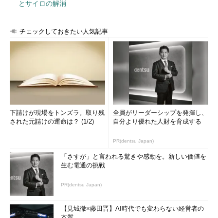
とサイロの解消
チェックしておきたい人気記事
下請けが現場をトンズラ。取り残
全員がリーダーシップを発揮し、
された元請けの運命は？ (1/2)
自分より優れた人財を育成する
PR(dentsu Japan)
「さすが」と言われる驚きや感動を。新しい価値を
生む電通の挑戦
PR(dentsu Japan)
【見城徹×藤田晋】AI時代でも変わらない経営者の
本質