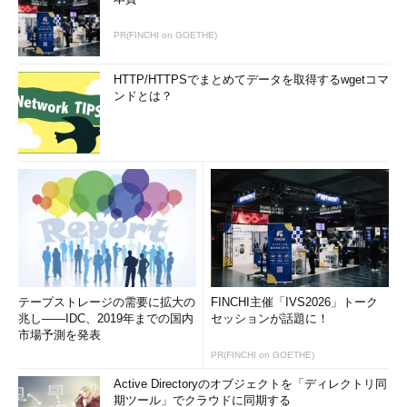
PR(FINCHI on GOETHE)
HTTP/HTTPSでまとめてデータを取得するwgetコマ
ンドとは？
テープストレージの需要に拡大の
FINCHI主催「IVS2026」トーク
兆し――IDC、2019年までの国内
セッションが話題に！
市場予測を発表
PR(FINCHI on GOETHE)
Active Directoryのオブジェクトを「ディレクトリ同
期ツール」でクラウドに同期する