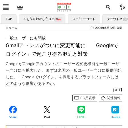
TOP
AIを作り動かし守り生かす
ロー/ノーコード
クラウドネイ
ニュース
2026年5月22日 公開
一般ユーザーにも開放
Gmailアドレスがついに変更可能に 「Googleで
ログイン」で起こり得る混乱と対策
GoogleがGoogleアカウントのユーザー名変更機能を一般ユーザ
ー向けにも拡大した。まずは米国の一般ユーザー向けに提供開始
した。「Googleでログイン」を採用するプラットフォームには
どのような影響があるのか。
[＠IT]
PC用表示
関連情報
Share
Post
LINE
Hatena