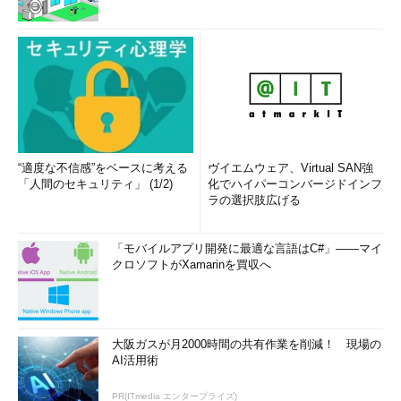
“適度な不信感”をベースに考える
ヴイエムウェア、Virtual SAN強
「人間のセキュリティ」 (1/2)
化でハイパーコンバージドインフ
ラの選択肢広げる
「モバイルアプリ開発に最適な言語はC#」――マイ
クロソフトがXamarinを買収へ
大阪ガスが月2000時間の共有作業を削減！ 現場の
AI活用術
PR(ITmedia エンタープライズ)