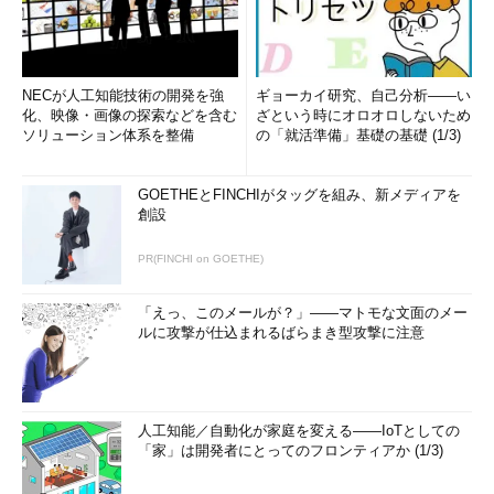
NECが人工知能技術の開発を強
ギョーカイ研究、自己分析――い
化、映像・画像の探索などを含む
ざという時にオロオロしないため
ソリューション体系を整備
の「就活準備」基礎の基礎 (1/3)
GOETHEとFINCHIがタッグを組み、新メディアを
創設
PR(FINCHI on GOETHE)
「えっ、このメールが？」――マトモな文面のメー
ルに攻撃が仕込まれるばらまき型攻撃に注意
人工知能／自動化が家庭を変える――IoTとしての
「家」は開発者にとってのフロンティアか (1/3)