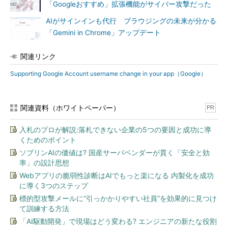
「Googleおすすめ」拡張機能がサイバー攻撃だった
AIがサインインも代行 ブラウジングの未来が分かる
「Gemini in Chrome」アップデート
関連リンク
Supporting Google Account username change in your app（Google）
関連資料（ホワイトペーパー）
PR
入札のプロが解説:落札できない企業の5つの要因と成功に導
くためのポイント
ソブリンAIの価値は? 国産サーバベンダーが貫く「安全と効
率」の設計思想
Webアプリの脆弱性診断はAIでもっと楽になる 内製化を成功
に導く3つのステップ
標的型攻撃メールに“引っかかりやすい社員”を効果的に見つけ
て訓練する方法
「AI駆動開発」で現場はどう変わる? エンジニアの新たな役割