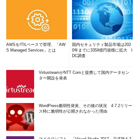
AWSをITILベースで管理、「AW
国内セキュリティ製品市場は202
S Managed Services」とは
0年までに3359億円規模に拡大 I
DC調査
VirtustreamがNTT Comと提携して国内データセン
ター開設を発表
WordPress脆弱性発覚、その後の状況 4.7.2リリー
ス時に脆弱性が公開されなかった理由
マイクロソフト、「Visual Studio 2017」正式版を2