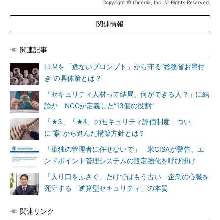
Copyright © ITmedia, Inc. All Rights Reserved.
関連情報
関連記事
LLMを「危ないプロンプト」から守る“総務省お墨付
き”の具体策とは？
「セキュリティ人材って結局、何ができる人？」に結
論か NCOが定義した“13個の役割”
「★3」「★4」のセキュリティ評価制度 つい
に“案”から進んだ構築方針とは？
「単独の管理者に任せないで」 米CISAが警告、エ
ンドポイント管理システムの設定強化を呼び掛け
「入り口をふさぐ」だけではもう古い 企業の心臓を
死守する「逆算型セキュリティ」の本質
関連リンク