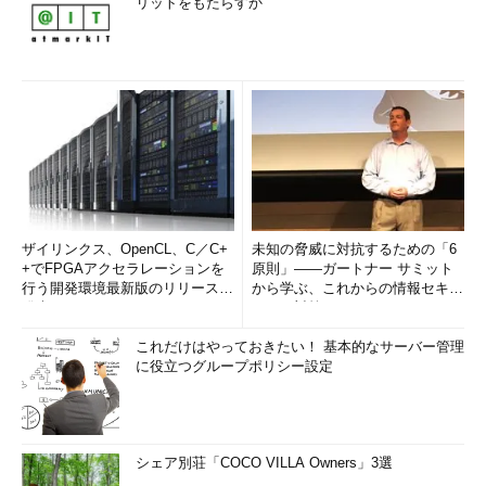
リットをもたらすか
ザイリンクス、OpenCL、C／C+
未知の脅威に対抗するための「6
+でFPGAアクセラレーションを
原則」――ガートナー サミット
行う開発環境最新版のリリースを
から学ぶ、これからの情報セキュ
発表
リティ対策
これだけはやっておきたい！ 基本的なサーバー管理
に役立つグループポリシー設定
シェア別荘「COCO VILLA Owners」3選