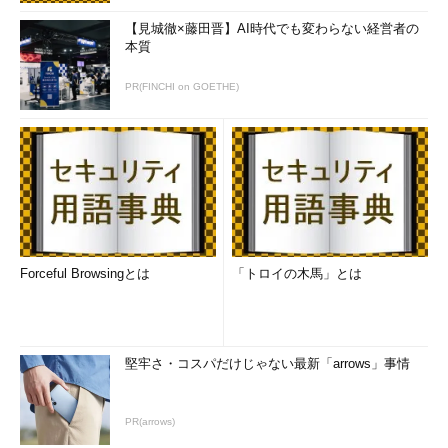
【見城徹×藤田晋】AI時代でも変わらない経営者の
本質
PR(FINCHI on GOETHE)
Forceful Browsingとは
「トロイの木馬」とは
堅牢さ・コスパだけじゃない最新「arrows」事情
PR(arrows)