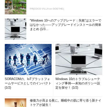
PR(COCO VILLA on GOETHE)
“Windows 10へのアップグレード：失敗”はエラーで
はなかった――アップグレードインストールの簡単
まとめ (1/3...
SORACOMの、IoTプラットフォ
Windows 10のトラブルシューテ
ームサービスとしてのインパクト
ィング事例──未知のポリシー設
(1/2)
定を探せ！ (1/2)
修復力が高まる夜に。睡眠中の肌に寄り添う新ナイ
トケアが誕生！