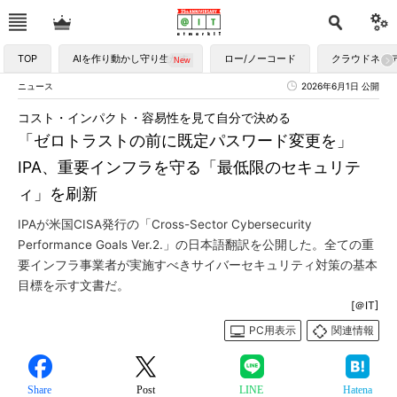
TOP
AIを作り動かし守り生かす
ロー/ノーコード
クラウドネイ
ニュース
2026年6月1日 公開
コスト・インパクト・容易性を見て自分で決める
「ゼロトラストの前に既定パスワード変更を」
IPA、重要インフラを守る「最低限のセキュリテ
ィ」を刷新
IPAが米国CISA発行の「Cross-Sector Cybersecurity
Performance Goals Ver.2.」の日本語翻訳を公開した。全ての重
要インフラ事業者が実施すべきサイバーセキュリティ対策の基本
目標を示す文書だ。
[＠IT]
PC用表示
関連情報
Share
Post
LINE
Hatena