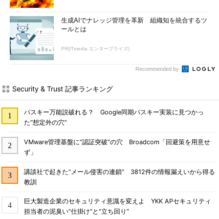
生成AIでナレッジ管理を革新 組織知を統合するツ
ールとは
PR(ITmedia エンタープライズ)
Recommended by
Security & Trust 記事ランキング
パスキー万能説破れる？ Google同期パスキー実装に見つかっ
た“想定外の穴”
VMware管理基盤に“認証突破”の穴 Broadcom「回避策を用意せ
ず」
講談社で起きた“メール侵害の連鎖” 3812件の情報漏えいから得る
教訓
巨大製造企業のセキュリティ意識を変えよ YKK APセキュリティ
担当者の泥臭い“仕掛け”と“立ち回り”