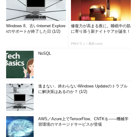
Windows 8、古いInternet Explore
修復力が高まる夜に。睡眠中の肌
rのサポートが終了した日 (1/2)
に寄り添う新ナイトケアが誕生！
PR(ゲラン｜美的.com)
NoSQL
進まない、終わらないWindows Updateのトラブル
に解決策はあるのか？ (1/2)
AWS／Azure上でTensorFlow、CNTKを――機械学
習環境のマネージドサービスが登場