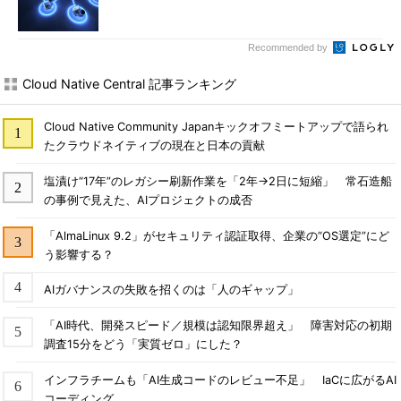
Recommended by
Cloud Native Central 記事ランキング
Cloud Native Community Japanキックオフミートアップで語られ
たクラウドネイティブの現在と日本の貢献
塩漬け“17年”のレガシー刷新作業を「2年→2日に短縮」 常石造船
の事例で見えた、AIプロジェクトの成否
「AlmaLinux 9.2」がセキュリティ認証取得、企業の“OS選定”にど
う影響する？
AIガバナンスの失敗を招くのは「人のギャップ」
「AI時代、開発スピード／規模は認知限界超え」 障害対応の初期
調査15分をどう「実質ゼロ」にした？
インフラチームも「AI生成コードのレビュー不足」 IaCに広がるAI
コーディング