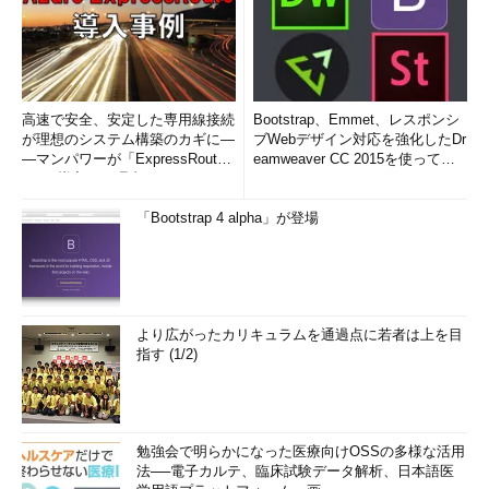
高速で安全、安定した専用線接続
Bootstrap、Emmet、レスポンシ
が理想のシステム構築のカギに―
ブWebデザイン対応を強化したDr
―マンパワーが「ExpressRout
eamweaver CC 2015を使って
e」を導入した理由
み...
「Bootstrap 4 alpha」が登場
より広がったカリキュラムを通過点に若者は上を目
指す (1/2)
勉強会で明らかになった医療向けOSSの多様な活用
法──電子カルテ、臨床試験データ解析、日本語医