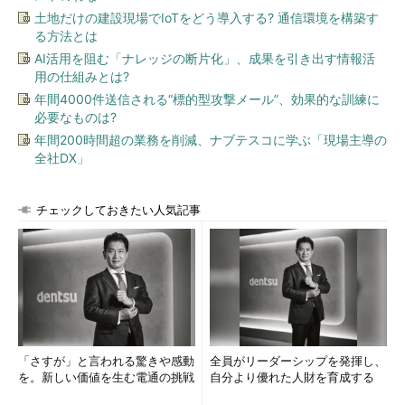
土地だけの建設現場でIoTをどう導入する? 通信環境を構築す
る方法とは
AI活用を阻む「ナレッジの断片化」、成果を引き出す情報活
用の仕組みとは?
年間4000件送信される“標的型攻撃メール”、効果的な訓練に
必要なものは?
年間200時間超の業務を削減、ナブテスコに学ぶ「現場主導の
全社DX」
チェックしておきたい人気記事
「さすが」と言われる驚きや感動
全員がリーダーシップを発揮し、
を。新しい価値を生む電通の挑戦
自分より優れた人財を育成する