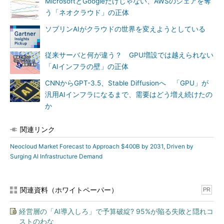
MicrosoftとGoogleだけじゃない、AWSのシェアを奪
う「ネオクラウド」の正体
ソブリンAIがクラウドの世界を変えようとしている
従来サーバと何が違う？ GPU増設では越えられない
「AIインフラの壁」の正体
CNNからGPT-3.5、Stable Diffusionへ 「GPU」が
汎用AIインフラになるまで、需要はどう増え続けたの
か
関連リンク
Neocloud Market Forecast to Approach $400B by 2031, Driven by
Surging AI Infrastructure Demand
関連資料（ホワイトペーパー）
PR
経営層の「AI導入しろ」で予算破綻? 95%が陥る失敗と隠れコ
ストのわな