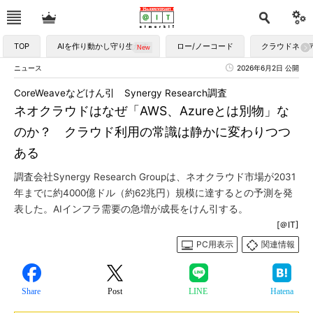
TOP
AIを作り動かし守り生かす
ロー/ノーコード
クラウドネイ
ニュース
2026年6月2日 公開
CoreWeaveなどけん引 Synergy Research調査
ネオクラウドはなぜ「AWS、Azureとは別物」な
のか？ クラウド利用の常識は静かに変わりつつ
ある
調査会社Synergy Research Groupは、ネオクラウド市場が2031
年までに約4000億ドル（約62兆円）規模に達するとの予測を発
表した。AIインフラ需要の急増が成長をけん引する。
[＠IT]
PC用表示
関連情報
Share
Post
LINE
Hatena