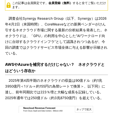
この記事は会員限定です。
会員登録（無料）
すると全てご覧いただけ
ます。
調査会社Synergy Research Group（以下、Synergy）は2026
年4月2日（米国時間）、CoreWeaveなどの新興ベンダーがけん
引するネオクラウド市場に関する最新の分析結果を発表した。ネ
オクラウドは、「GPU」の利用を中心とした“AIワークロード向
けに台頭するクラウドインフラ”として認識されつつあるが、今
回の調査ではクラウドサービス市場全体に与える影響が示唆され
ている。
AWSやAzureを補完するだけじゃない？ ネオクラウドと
はどういう存在か
2025年第4四半期のネオクラウドの収益は90億ドル（約1兆
3950億円＜1ドル＝約155円の為替レートで換算＞、以下同）に
達し、前年同期比では223％増と大幅な成長を記録している。
2025年通年では250億ドル（約3兆8750億円）を超えている。