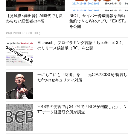
【見城徹×藤田晋】AI時代でも変
NICT、サイバー脅威情報を自動
わらない経営者の本質
集約できるWebアプリ「EXIST」
を公開
PR(FINCHI on GOETHE)
Microsoft、プログラミング言語「TypeScript 3.4」
のリリース候補版（RC）を公開
一にも二にも「防御」を――元CIAのCISOが提言し
た6つのセキュリティ対策
2018年の災害では34.2％で「BCPが機能した」、N
TTデータ経営研究所が調査