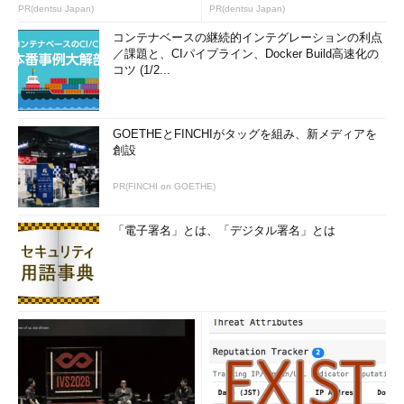
PR(dentsu Japan)
PR(dentsu Japan)
コンテナベースの継続的インテグレーションの利点
／課題と、CIパイプライン、Docker Build高速化の
コツ (1/2...
GOETHEとFINCHIがタッグを組み、新メディアを
創設
PR(FINCHI on GOETHE)
「電子署名」とは、「デジタル署名」とは