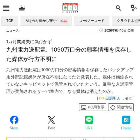
TOP
AIを作り動かし守り生かす
ロー/ノーコード
クラウドネイ
ニュース
2026年6月10日 公開
1カ月間紛失に気付かず
九州電力送配電、1090万口分の顧客情報を保存し
た媒体が行方不明に
九州電力送配電は1090万口分の顧客情報を保存したバックアップ
用外部記憶媒体が所在不明になったと発表した。媒体は施錠され
ていないキャビネットで保管されていたという。厳重な入退室管
理が実施されるサーバ室内で、なぜ媒体は消えたのか。
[
田渕聖人
，＠IT]
PC用表示
関連情報
Share
Post
LINE
Hatena