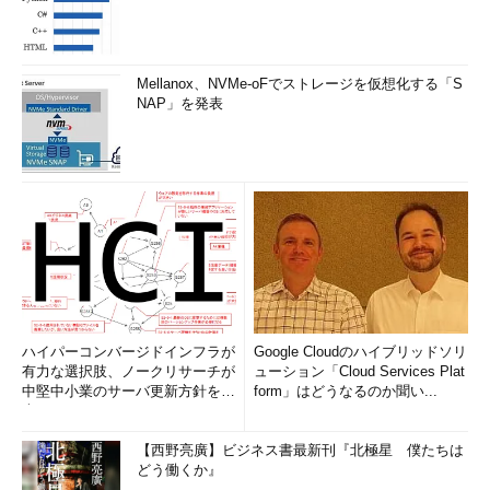
Mellanox、NVMe-oFでストレージを仮想化する「S
NAP」を発表
ハイパーコンバージドインフラが
Google Cloudのハイブリッドソリ
有力な選択肢、ノークリサーチが
ューション「Cloud Services Plat
中堅中小業のサーバ更新方針を調
form」はどうなるのか聞い...
査
【西野亮廣】ビジネス書最新刊『北極星 僕たちは
どう働くか』