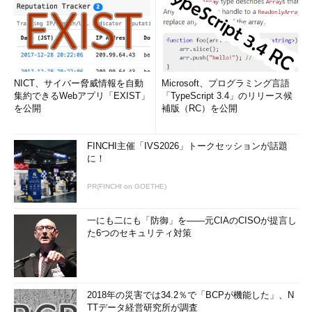
NICT、サイバー脅威情報を自動
Microsoft、プログラミング言語
集約できるWebアプリ「EXIST」
「TypeScript 3.4」のリリース候
を公開
補版（RC）を公開
FINCHI主催「IVS2026」トークセッションが話題
に！
PR(FINCHI on GOETHE)
一にも二にも「防御」を――元CIAのCISOが提言し
た6つのセキュリティ対策
2018年の災害では34.2％で「BCPが機能した」、N
TTデータ経営研究所が調査