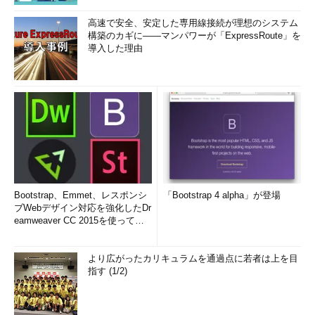
高速で安全、安定した専用線接続が理想のシステム
構築のカギに――マンパワーが「ExpressRoute」を
導入した理由
Bootstrap、Emmet、レスポンシ
「Bootstrap 4 alpha」が登場
ブWebデザイン対応を強化したDr
eamweaver CC 2015を使って
み...
より広がったカリキュラムを通過点に若者は上を目
指す (1/2)