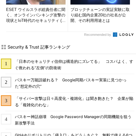
ESET ウイルスラボ総責任者に聞
ブロックチェーンの実証実験に取
く、オンラインバンキング攻撃の
り組む国内企業20社の社名が公
現状とIoT時代のセキュリティ (1/
開、その利用用途とは
2)
Recommended by
Security & Trust 記事ランキング
「日本のセキュリティ信仰は構造的にズレてる」 コスパよく、す
ぐ救われる“左側”の防衛術
パスキー万能説破れる？ Google同期パスキー実装に見つかっ
た“想定外の穴”
「サイバー攻撃は日々高度化・複雑化」は聞き飽きた？ 企業が陥
る「複雑化のわな」
パスキー神話崩壊 Google Password Managerの同期機能を狙う
新攻撃手法
GitHubリポジトリの「侵入口」をどうふさぐ？ 無料で使える6つ