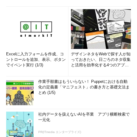
Excelに入力フォームを作成、コ
デザインネタをWebで探す人が知
ントロールを追加、表示、ボタン
っておきたい、日ごろのネタ収集
でイベント実行 (1/3)
と活用を効率化する4つのアプリ
(1/3)
作業手順書はもういらない！ Puppetにおける自動
化の定義書「マニフェスト」の書き方と基礎文法ま
とめ (1/5)
社内データを扱えないAIを卒業 アプリ横断検索で
一元化
PR(ITmedia エンタープライズ)