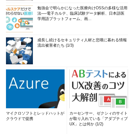
勉強会で明らかになった医療向けOSSの多様な活用
法──電子カルテ、臨床試験データ解析、日本語医
学用語プラットフォーム、画...
成長し続けるセキュリティ人材と悲嘆に暮れる情報
流出被害者たち (1/3)
マイクロソフトとレッドハットが
カーセンサー、ゼクシィのサイト
クラウドで提携
が取り入れている「アダプティブ
UX」とは何か (1/2)