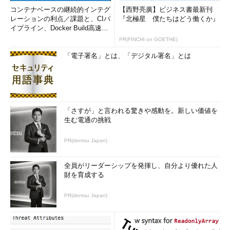
コンテナベースの継続的インテグ
【西野亮廣】ビジネス書最新刊
レーションの利点／課題と、CIパ
『北極星 僕たちはどう働くか』
イプライン、Docker Build高速化
のコツ (1/2...
PR(FINCHI on GOETHE)
「電子署名」とは、「デジタル署名」とは
「さすが」と言われる驚きや感動を。新しい価値を
生む電通の挑戦
PR(dentsu Japan)
全員がリーダーシップを発揮し、自分より優れた人
財を育成する
PR(dentsu Japan)