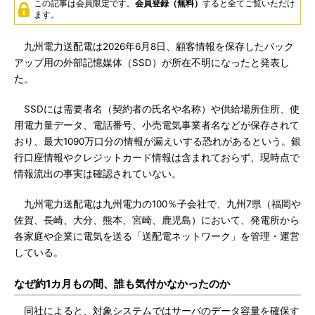
この記事は会員限定です。
会員登録（無料）
すると全てご覧いただけ
ます。
九州電力送配電は2026年6月8日、顧客情報を保存したバック
アップ用の外部記憶媒体（SSD）が所在不明になったと発表し
た。
SSDには需要者名（契約者の氏名や名称）や供給場所住所、使
用電力量データ、電話番号、小売電気事業者名などが保存されて
おり、最大1090万口分の情報が漏えいする恐れがあるという。銀
行口座情報やクレジットカード情報は含まれておらず、現時点で
情報流出の事実は確認されていない。
九州電力送配電は九州電力の100％子会社で、九州7県（福岡や
佐賀、長崎、大分、熊本、宮崎、鹿児島）において、発電所から
各家庭や企業に電気を送る「送配電ネットワーク」を管理・運営
している。
なぜ約1カ月もの間、誰も気付かなかったのか
同社によると、対象システムではサーバのデータ容量を確保す