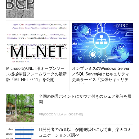
Microsoftが.NET用オープンソー
オンプレミスのWindows Server
ス機械学習フレームワークの最新
／SQL Server向けセキュリティ
版「ML.NET 0.11」を公開
更新サービス「拡張セキュリティ
更新プログ...
全国の絶景ポイントにサウナ付きのシェア別荘を展
開
PR(COCO VILLA on GOETHE)
IT開発者の75％以上が開発以外にも従事、楽天コミ
ュニケーションズ調べ