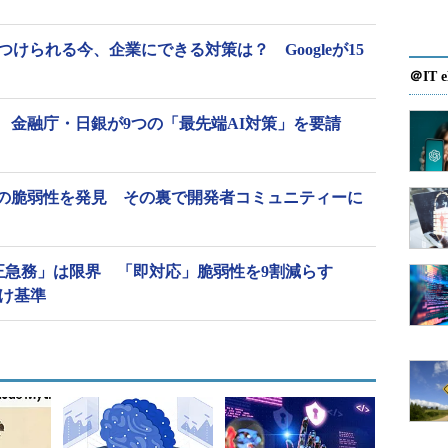
つけられる今、企業にできる対策は？ Googleが15
＠IT e
 金融庁・日銀が9つの「最先端AI対策」を要請
が1万件超の脆弱性を発見 その裏で開発者コミュニティーに
修正急務」は限界 「即対応」脆弱性を9割減らす
付け基準