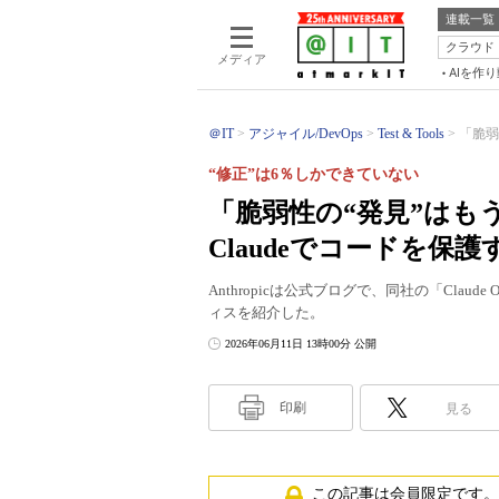
連載一覧
クラウド
メディア
AIを作
＠IT
アジャイル/DevOps
Test & Tools
「脆弱
“修正”は6％しかできていない
「脆弱性の“発見”はもう
Claudeでコードを保
Anthropicは公式ブログで、同社の「Cla
ィスを紹介した。
2026年06月11日 13時00分 公開
印刷
見る
この記事は会員限定です。