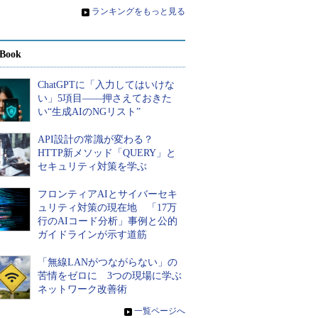
»
ランキングをもっと見る
Book
ChatGPTに「入力してはいけな
い」5項目――押さえておきた
い“生成AIのNGリスト”
API設計の常識が変わる？
HTTP新メソッド「QUERY」と
セキュリティ対策を学ぶ
フロンティアAIとサイバーセキ
ュリティ対策の現在地 「17万
行のAIコード分析」事例と公的
ガイドラインが示す道筋
「無線LANがつながらない」の
苦情をゼロに 3つの現場に学ぶ
ネットワーク改善術
»
一覧ページへ