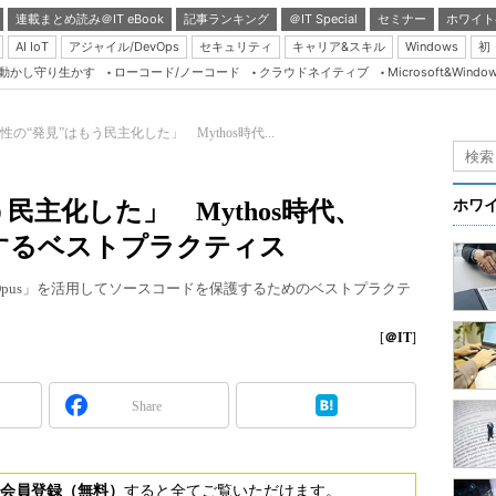
連載まとめ読み＠IT eBook
記事ランキング
＠IT Special
セミナー
ホワイト
AI IoT
アジャイル/DevOps
セキュリティ
キャリア&スキル
Windows
初
り動かし守り生かす
ローコード/ノーコード
クラウドネイティブ
Microsoft&Windo
Server & Storage
HTML5 + UX
性の“発見”はもう民主化した」 Mythos時代...
Smart & Social
Coding Edge
民主化した」 Mythos時代、
ホワ
Java Agile
護するベストプラクティス
Database Expert
ude Opus」を活用してソースコードを保護するためのベストプラクテ
Linux ＆ OSS
Master of IP Networ
[
＠IT
]
Security & Trust
Share
Test & Tools
Insider.NET
ブログ
会員登録（無料）
すると全てご覧いただけます。