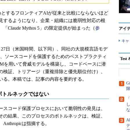
ew」をはじめとするフロンティアAIが従来と比較にならないほど
見するようになり、企業・組織には脆弱性対応の根
laude Mythos 5」の限定提供が始まった（
参
アイ
キャ
6年5月27日（米国時間、以下同）、同社の大規模言語モデ
を活用し、ソースコードを保護するためのベストプラクティ
Tes
LMを用いて脅威モデルを構築し、コードベースに潜
の検証、トリアージ（重複排除と優先順位付け）、
いる。本稿では、記事の内容を要約する。
G
ボトルネックではない
ースコード保護プロセスにおいて脆弱性の発見は、
な
その結果、このプロセスのボトルネックは、検証、
thropicは指摘する。