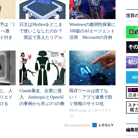
注目
予は「1
日立はMythosをどこま
Windowsの脆弱性探索に
」へ激
で使いこなしたのか？
100超のAIエージェント
ド付き
実証で見えたリアル
活用 Microsoftの月例
e 5」と最
な性能
パッチの裏で稼働する
システムとは
じ、人
Claude暴走、企業に侵
既存ツールは捨てな
リエイ
入 AnthropicとOpenAI
い！ アプリ連携で防
ける
の事例から学ぶ3つの教
ぐ情報のサイロ化
訓
PR(ITmedia エンタープライ
ズ)
Recommended by
編集