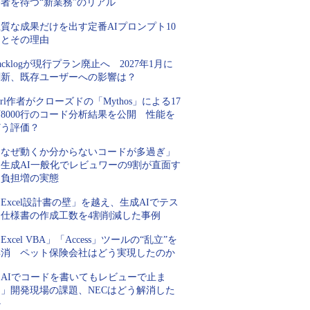
者を待つ“新業務”のリアル
質な成果だけを出す定番AIプロンプト10
例とその理由
acklogが現行プラン廃止へ 2027年1月に
刷新、既存ユーザーへの影響は？
url作者がクローズドの「Mythos」による17
8000行のコード分析結果を公開 性能を
どう評価？
「なぜ動くか分からないコードが多過ぎ」
生成AI一般化でレビュワーの9割が直面す
る負担増の実態
Excel設計書の壁」を越え、生成AIでテス
ト仕様書の作成工数を4割削減した事例
Excel VBA」「Access」ツールの“乱立”を
解消 ペット保険会社はどう実現したのか
「AIでコードを書いてもレビューで止ま
る」開発現場の課題、NECはどう解消した
か