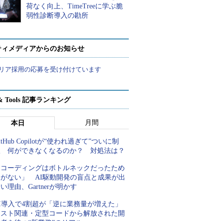
荷なく向上、TimeTreeに学ぶ脆
弱性診断導入の勘所
ティメディアからのお知らせ
リア採用の応募を受け付けています
t & Tools 記事ランキング
月間
本日
itHub Copilotが“使われ過ぎて”ついに制
限 何ができなくなるのか？ 対処法は？
「コーディングはボトルネックだったため
しがない」 AI駆動開発の盲点と成果が出
い理由、Gartnerが明かす
AI導入で4割超が「逆に業務量が増えた」
テスト関連・定型コードから解放された開