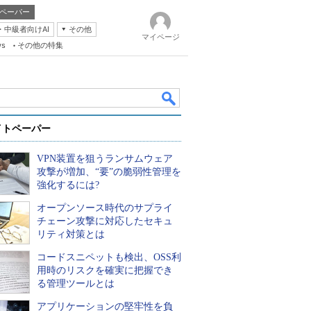
ペーパー
・中級者向けAI
その他
マイページ
ws
その他の特集
イトペーパー
VPN装置を狙うランサムウェア
攻撃が増加、“要”の脆弱性管理を
強化するには?
オープンソース時代のサプライ
k
チェーン攻撃に対応したセキュ
リティ対策とは
コードスニペットも検出、OSS利
用時のリスクを確実に把握でき
る管理ツールとは
アプリケーションの堅牢性を負