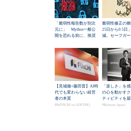
「脆弱性報告数が別次
脆弱性修正の猶
元に」 Mythos一般公
25日から0.5日
開を恐れる前に、推奨
減。セーフガー
される7つの優先対策
「Claude Fabl
上位「Mythos...
【見城徹×藤田晋】AI時
「楽しさ」を感
代でも変わらない経営
の心を動かすク
者の本質
ティビティを届
PR(FINCHI on GOETHE)
PR(dentsu Japan)