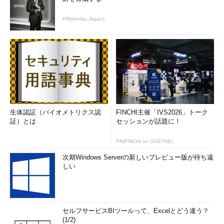
PR(dentsu Japan)
生体認証（バイオメトリクス認
FINCHI主催「IVS2026」トーク
証）とは
セッションが話題に！
PR(FINCHI on GOETHE)
次期Windows Serverの新しいプレビュー版が待ち遠
しい
セルフサービスBIツールって、Excelとどう違う？
(1/2)