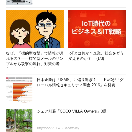
なぜ、「標的型攻撃」で情報が漏
IoTとは何か？企業、社会をどう
れるの？――標的型メールのサン
変えるのか？ (1/3)
プルから攻撃の流れ、対策の考え
方まで、もう一度分かりやすく
解...
日本企業は「ISMS」に偏り過ぎ？――PwCが「グ
ローバル情報セキュリティ調査 2016」を発表
シェア別荘「COCO VILLA Owners」3選
PR(COCO VILLA on GOETHE)