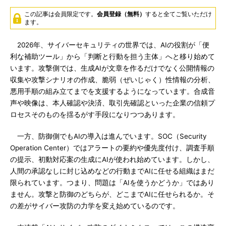
この記事は会員限定です。
会員登録（無料）
すると全てご覧いただけ
ます。
2026年、サイバーセキュリティの世界では、AIの役割が「便
利な補助ツール」から「判断と行動を担う主体」へと移り始めて
います。攻撃側では、生成AIが文章を作るだけでなく公開情報の
収集や攻撃シナリオの作成、脆弱（ぜいじゃく）性情報の分析、
悪用手順の組み立てまでを支援するようになっています。合成音
声や映像は、本人確認や決済、取引先確認といった企業の信頼プ
ロセスそのものを揺るがす手段になりつつあります。
一方、防御側でもAIの導入は進んでいます。SOC（Security
Operation Center）ではアラートの要約や優先度付け、調査手順
の提示、初動対応案の生成にAIが使われ始めています。しかし、
人間の承認なしに封じ込めなどの行動までAIに任せる組織はまだ
限られています。つまり、問題は「AIを使うかどうか」ではあり
ません。攻撃と防御のどちらが、どこまでAIに任せられるか。そ
の差がサイバー攻防の力学を変え始めているのです。