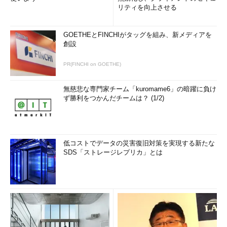
リティを向上させる
GOETHEとFINCHIがタッグを組み、新メディアを
創設
PR(FINCHI on GOETHE)
無慈悲な専門家チーム「kuromame6」の暗躍に負け
ず勝利をつかんだチームは？ (1/2)
低コストでデータの災害復旧対策を実現する新たな
SDS「ストレージレプリカ」とは