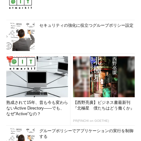
セキュリティの強化に役立つグループポリシー設定
熟成されて15年、昔も今も変わら
【西野亮廣】ビジネス書最新刊
ないActive Directory――でも、
『北極星 僕たちはどう働くか』
なぜ“Active”なの？
PR(FINCHI on GOETHE)
グループポリシーでアプリケーションの実行を制御
する