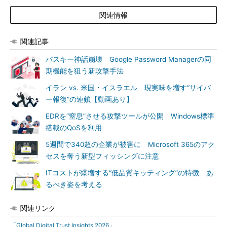
関連情報
関連記事
パスキー神話崩壊 Google Password Managerの同
期機能を狙う新攻撃手法
イラン vs. 米国・イスラエル 現実味を増す“サイバ
ー報復”の連鎖【動画あり】
EDRを“窒息”させる攻撃ツールが公開 Windows標準
搭載のQoSを利用
5週間で340超の企業が被害に Microsoft 365のアク
セスを奪う新型フィッシングに注意
ITコストが爆増する“低品質キッティング”の特徴 あ
るべき姿を考える
関連リンク
「Global Digital Trust Insights 2026」