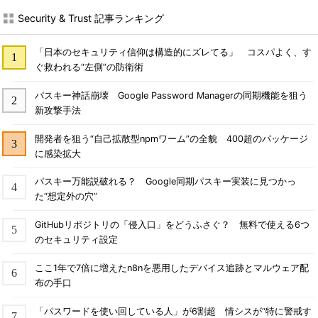
Security & Trust 記事ランキング
「日本のセキュリティ信仰は構造的にズレてる」 コスパよく、す
ぐ救われる“左側”の防衛術
パスキー神話崩壊 Google Password Managerの同期機能を狙う
新攻撃手法
開発者を狙う“自己拡散型npmワーム”の全貌 400超のパッケージ
に感染拡大
パスキー万能説破れる？ Google同期パスキー実装に見つかっ
た“想定外の穴”
GitHubリポジトリの「侵入口」をどうふさぐ？ 無料で使える6つ
のセキュリティ設定
ここ1年で7倍に増えたn8nを悪用したデバイス追跡とマルウェア配
布の手口
「パスワードを使い回している人」が6割超 情シスが“特に警戒す