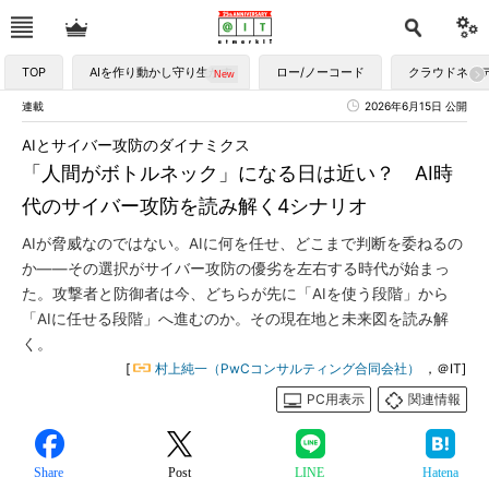
TOP
AIを作り動かし守り生かす
ロー/ノーコード
クラウドネイ
連載
2026年6月15日 公開
AIとサイバー攻防のダイナミクス
「人間がボトルネック」になる日は近い？ AI時
代のサイバー攻防を読み解く4シナリオ
AIが脅威なのではない。AIに何を任せ、どこまで判断を委ねるの
か――その選択がサイバー攻防の優劣を左右する時代が始まっ
た。攻撃者と防御者は今、どちらが先に「AIを使う段階」から
「AIに任せる段階」へ進むのか。その現在地と未来図を読み解
く。
[
村上純一（PwCコンサルティング合同会社）
，＠IT]
PC用表示
関連情報
Share
Post
LINE
Hatena