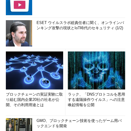
ESET ウイルスラボ総責任者に聞く、オンラインバ
ンキング攻撃の現状とIoT時代のセキュリティ (1/2)
ブロックチェーンの実証実験に取
ラック、「DNSプロトコルを悪用
り組む国内企業20社の社名が公
する遠隔操作ウイルス」への注意
開、その利用用途とは
喚起情報を公開
GMO、ブロックチェーン技術を使ったゲーム用バ
ックエンドを開発