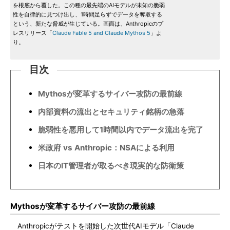
を根底から覆した。この種の最先端のAIモデルが未知の脆弱
性を自律的に見つけ出し、1時間足らずでデータを奪取する
という、新たな脅威が生じている。画面は、Anthropicのプ
レスリリース「
Claude Fable 5 and Claude Mythos 5
」よ
り。
目次
Mythosが変革するサイバー攻防の最前線
内部資料の流出とセキュリティ銘柄の急落
脆弱性を悪用して1時間以内でデータ流出を完了
米政府 vs Anthropic：NSAによる利用
日本のIT管理者が取るべき現実的な防衛策
Mythosが変革するサイバー攻防の最前線
Anthropicがテストを開始した次世代AIモデル「Claude