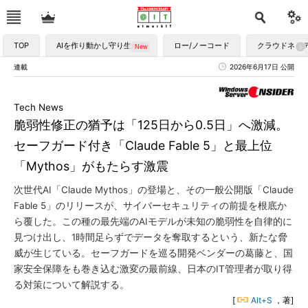
TOP
AIを作り動かし守り生かす
ロー/ノーコード
クラウドネイ
連載
2026年6月17日 公開
Tech News
脆弱性修正の猶予は「125日から0.5日」へ激減。
セーフガード付き「Claude Fable 5」と最上位
「Mythos」がもたらす激震
次世代AI「Claude Mythos」の登場と、その一般公開版「Claude
Fable 5」のリリースが、サイバーセキュリティの前提を根底か
ら覆した。この種の最先端のAIモデルが未知の脆弱性を自律的に
見つけ出し、1時間足らずでデータを奪取するという、新たな脅
威が生じている。セーフガードを巡る開発ベンダーの葛藤と、国
家安全保障をも巻き込む激変の最前線、日本のIT管理者が取り得
る対策について解説する。
[
Alt+S
，著]