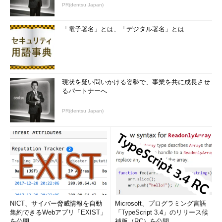
PR(dentsu Japan)
「電子署名」とは、「デジタル署名」とは
現状を疑い問いかける姿勢で、事業を共に成長させ
るパートナーへ
PR(dentsu Japan)
NICT、サイバー脅威情報を自動
Microsoft、プログラミング言語
集約できるWebアプリ「EXIST」
「TypeScript 3.4」のリリース候
を公開
補版（RC）を公開