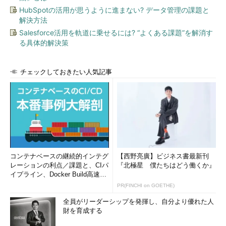
HubSpotの活用が思うように進まない? データ管理の課題と
解決方法
Salesforce活用を軌道に乗せるには? “よくある課題”を解消す
る具体的解決策
チェックしておきたい人気記事
コンテナベースの継続的インテグ
【西野亮廣】ビジネス書最新刊
レーションの利点／課題と、CIパ
『北極星 僕たちはどう働くか』
イプライン、Docker Build高速化
のコツ (1/2...
PR(FINCHI on GOETHE)
全員がリーダーシップを発揮し、自分より優れた人
財を育成する