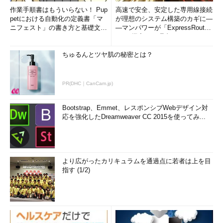
作業手順書はもういらない！ Pup
高速で安全、安定した専用線接続
petにおける自動化の定義書「マ
が理想のシステム構築のカギに―
ニフェスト」の書き方と基礎文法
―マンパワーが「ExpressRout
まとめ (1/5)
e」を導入した理由
ちゅるんとツヤ肌の秘密とは？
PR(DHC｜CanCam.jp)
Bootstrap、Emmet、レスポンシブWebデザイン対
応を強化したDreamweaver CC 2015を使ってみ...
より広がったカリキュラムを通過点に若者は上を目
指す (1/2)