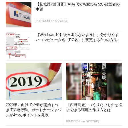
【見城徹×藤田晋】AI時代でも変わらない経営者の
本質
PR(FINCHI on GOETHE)
【Windows 10】後々困らないように、分かりやす
いコンピュータ名（PC名）に変更する2つの方法
2020年に向けて企業が開始すべ
【西野亮廣】つくりたいものを追
きIT関連行動、ガートナージャパ
求できる環境の作り方とは
ンが4つのポイントを発表
PR(FINCHI on GOETHE)