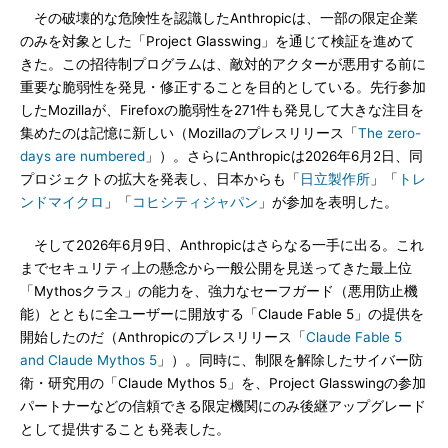
その破壊的な危険性を認識したAnthropicは、一部の限定企業
のみを対象とした「Project Glasswing」を通じて検証を進めて
きた。この招待制プログラムは、敵対的アクターが悪用する前に
重要な脆弱性を発見・修正することを目的としている。先行参加
したMozillaが、Firefoxの脆弱性を271件も発見して大きな注目を
集めたのは記憶に新しい（Mozillaのプレスリリース「
The zero-
days are numbered
」）。さらにAnthropicは2026年6月2日、同
プロジェクトの拡大を発表し、日本からも「
日立製作所
」「
トレ
ンドマイクロ
」「
コヒシティジャパン
」が参加を表明した。
そして2026年6月9日、Anthropicはさらなる一手に出る。これ
までセキュリティ上の懸念から一般公開を見送ってきた最上位
「Mythosクラス」の能力を、強力なセーフガード（悪用防止機
能）とともに全ユーザーに開放する「Claude Fable 5」の提供を
開始したのだ（Anthropicのプレスリリース「
Claude Fable 5
and Claude Mythos 5
」）。同時に、制限を解除したサイバー防
衛・研究用の「Claude Mythos 5」を、Project Glasswingの参加
パートナーなどの信頼できる限定機関にのみ後継アップグレード
として提供することも発表した。