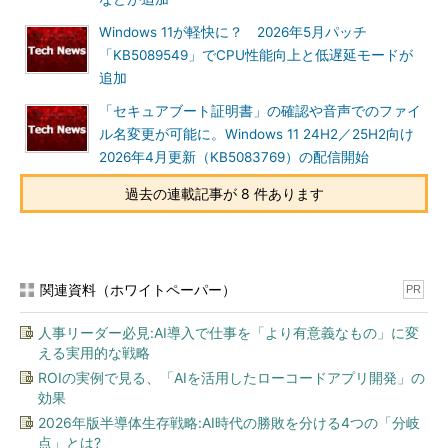
Windows 11が軽快に？ 2026年5月パッチ
「KB5089549」でCPU性能向上と低遅延モードが
追加
「セキュアブート証明書」の確認や音声でのファイ
ル名変更が可能に。Windows 11 24H2／25H2向け
2026年4月更新（KB5083769）の配信開始
過去の連載記事が 8 件あります
関連資料（ホワイトペーパー）
PR
人事リーダー必見:AI導入で仕事を「より有意義なもの」に変
える実用的な戦略
ROIの実例で見る、「AIを活用したローコードアプリ開発」の
効果
2026年版半導体生存戦略:AI時代の勝敗を分ける4つの「分岐
点」とは?