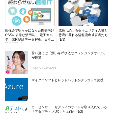
勉強会で明らかになった医療向け
成長し続けるセキュリティ人材と
OSSの多様な活用法──電子カル
悲嘆に暮れる情報流出被害者たち
テ、臨床試験データ解析、日本語
(1/3)
医学用語プラットフォーム、画...
暑い夏には「潤いを呼び込むクレンジングオイル」
が最適！
PR(DHC｜CanCam.jp)
マイクロソフトとレッドハットがクラウドで提携
カーセンサー、ゼクシィのサイトが取り入れている
「アダプティブUX」とは何か (1/2)