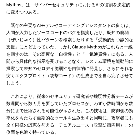
Mythos」は、サイバーセキュリティにおけるAIの役割を決定的
に変えつつある。
既存の主要なAIモデルやコーディングアシスタントの多くは、
人間が入力したソースコードのバグを指摘したり、既知の脆弱
（ぜいじゃく）性パターンを検索したりする「受動的かつ静的な
支援」にとどまっていた。しかしClaude Mythosがこれらと一線
を画すのは、その高度な「自律性」と「一気通貫性」にある。人
間から具体的な指示を受けることなく、システム環境を能動的に
探索して未知のゼロデイ脆弱性を自律的に発見し、さらにそれを
突くエクスプロイト（攻撃コード）の生成までを自ら完了させて
しまう。
これにより、従来のセキュリティ研究者や脆弱性分析チームが
数週間から数カ月を要していたプロセスが、わずか数時間から数
分にまで圧縮される可能性が示された。この技術は、防御側の効
率化をもたらす画期的なツールを生み出すと同時に、攻撃者にも
全く同様の恩恵を与える「デュアルユース（攻撃防衛両用）」の
側面を色濃く持っている。