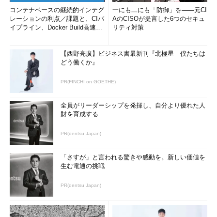
コンテナベースの継続的インテグ
一にも二にも「防御」を――元CI
レーションの利点／課題と、CIパ
AのCISOが提言した6つのセキュ
イプライン、Docker Build高速化
リティ対策
のコツ (1/2...
【西野亮廣】ビジネス書最新刊『北極星 僕たちは
どう働くか』
PR(FINCHI on GOETHE)
全員がリーダーシップを発揮し、自分より優れた人
財を育成する
PR(dentsu Japan)
「さすが」と言われる驚きや感動を。新しい価値を
生む電通の挑戦
PR(dentsu Japan)