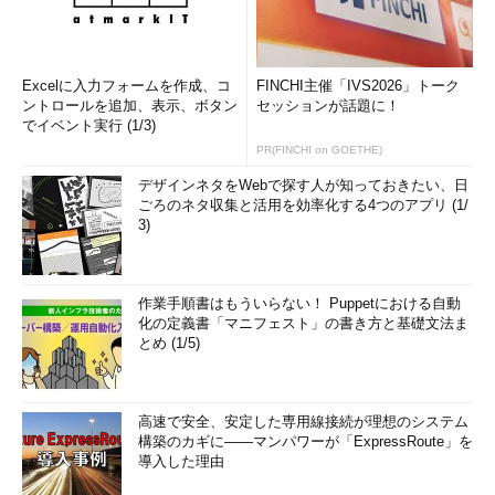
Excelに入力フォームを作成、コ
FINCHI主催「IVS2026」トーク
ントロールを追加、表示、ボタン
セッションが話題に！
でイベント実行 (1/3)
PR(FINCHI on GOETHE)
デザインネタをWebで探す人が知っておきたい、日
ごろのネタ収集と活用を効率化する4つのアプリ (1/
3)
作業手順書はもういらない！ Puppetにおける自動
化の定義書「マニフェスト」の書き方と基礎文法ま
とめ (1/5)
高速で安全、安定した専用線接続が理想のシステム
構築のカギに――マンパワーが「ExpressRoute」を
導入した理由