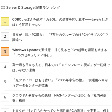
Server & Storage 記事ランキング
COBOLっぽさを残す「JaBOL」の是非を問い直す――Javaらしさ
はもう問題じゃない
日立が「脱・PC購入」 17万台のグループ向けPCを“サブスク”で
調達へ
Windows Updateで要注意 甘く見るとPCの起動も認証も止まる
「3つのセキュリティ移行」
富士通も日立も去る、日本での「メインフレーム脱却」が一筋縄で
はいかない理由
「光ファイバーはもう古い」「2035年宇宙の旅」 実運用へ向か
うデータセンター新技術
クラウドAI依存からの脱却 NASベンダーが仕掛ける「社内AI基
盤」構想
トヨタが「6カ月もかかっていた高性能PCの調達」を不要に 何を