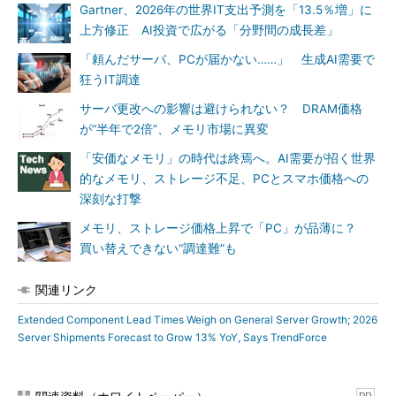
Gartner、2026年の世界IT支出予測を「13.5％増」に
上方修正 AI投資で広がる「分野間の成長差」
「頼んだサーバ、PCが届かない……」 生成AI需要で
狂うIT調達
サーバ更改への影響は避けられない？ DRAM価格
が“半年で2倍”、メモリ市場に異変
「安価なメモリ」の時代は終焉へ。AI需要が招く世界
的なメモリ、ストレージ不足、PCとスマホ価格への
深刻な打撃
メモリ、ストレージ価格上昇で「PC」が品薄に？
買い替えできない“調達難”も
関連リンク
Extended Component Lead Times Weigh on General Server Growth; 2026
Server Shipments Forecast to Grow 13% YoY, Says TrendForce