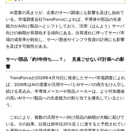
AI需要の高まりが、企業のサーバ調達にも影響を及ぼし始めて
いる。市場調査会社TrendForceによれば、半導体や部品の生産
能力がAI向け製品へとシフトしており、汎用（はんよう）サーバ
向けの納期が長期化する傾向にある。出荷遅れに伴ってサーバ市
場の成長率が鈍化し、サーバ更改やインフラ投資の計画にも影響
を及ぼす可能性がある。
サーバ部品「約1年待ち……？」 見過ごせないIT計画への影
響
TrendForceが2026年4月15日に発表したサーバ市場調査によれ
ば、2026年はAIの需要が汎用サーバとAIサーバの両方をけん引し
続ける見込み。半導体メーカーや部品メーカーは、より付加価値
の高いAIサーバ製品への生産能力の割り当てを優先しているとい
う。
これにより、複数の汎用サーバ向け部品の納期が大幅に延びて
いる。その結果、以前は前年比20％近くに達すると予想されてい
た通期のサーバ出荷成長率は、潜在的な市場需要を完全には反映