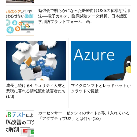
勉強会で明らかになった医療向けOSSの多様な活用
法──電子カルテ、臨床試験データ解析、日本語医
学用語プラットフォーム、画...
成長し続けるセキュリティ人材と
マイクロソフトとレッドハットが
悲嘆に暮れる情報流出被害者たち
クラウドで提携
(1/3)
カーセンサー、ゼクシィのサイトが取り入れている
「アダプティブUX」とは何か (1/2)