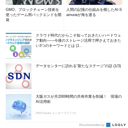
GMO、ブロックチェーン技術を
人間の記憶の仕組みを模したAI-S
使ったゲーム用バックエンドを開
amuraiが海を渡る
発
クラウド時代だからこそ知っておきたいハードウェ
ア動向――今後のストレージ活用で押さえておきた
い3つのキーワードとは (1...
データセンターに訪れる“新たなステージ”の話 (1/3)
大阪ガスが月2000時間の共有作業を削減！ 現場の
AI活用術
PR(ITmedia エンタープライズ)
Recommended by