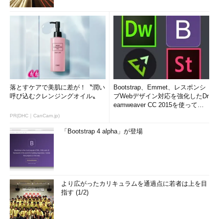
落とすケアで美肌に差が！〝潤い
Bootstrap、Emmet、レスポンシ
呼び込むクレンジングオイル〟
ブWebデザイン対応を強化したDr
eamweaver CC 2015を使って
み...
PR(DHC｜CanCam.jp)
「Bootstrap 4 alpha」が登場
より広がったカリキュラムを通過点に若者は上を目
指す (1/2)