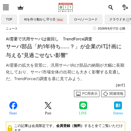
TOP
AIを作り動かし守り生かす
ロー/ノーコード
クラウドネイ
ニュース
2026年6月17日 公開
AI需要で汎用サーバは後回し TrendForce調査
サーバ部品「約1年待ち……？」が企業のIT計画に
与える“見過ごせない影響”
AI需要の拡大を背景に、汎用サーバ向け部品の納期が大幅に長期
化しており、サーバ市場全体の出荷にも大きく影響する見通し
だ。TrendForceの調査を基に見てみよう。
[＠IT]
PC用表示
関連情報
Share
Post
LINE
Hatena
この記事は会員限定です。
会員登録（無料）
すると全てご覧いただけ
ます。