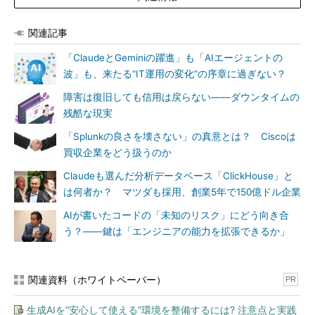
関連記事
「ClaudeとGeminiの躍進」も「AIエージェントの
波」も、来たる“IT運用の変化”の序章に過ぎない？
障害は復旧しても信用は戻らない――ダウンタイムの
残酷な現実
「Splunkの良さを壊さない」の真意とは？ Ciscoは
買収企業をどう扱うのか
Claudeも選んだ分析データベース「ClickHouse」と
は何者か？ マツダも採用、創業5年で150億ドル企業
AIが書いたコードの「未知のリスク」にどう向き合
う？――鍵は「エンジニアの能力を拡張できるか」
関連資料（ホワイトペーパー）
PR
生成AIを“安心して使える”環境を整備するには? 注意点と実践