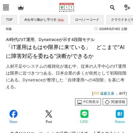
TOP
AIを作り動かし守り生かす
ロー/ノーコード
クラウドネイ
特集
2026年6月19日 公開
AI時代のIT運用、Dynatraceが示す4段階モデル
「IT運用はもはや限界に来ている」 どこまで“AI
に障害対応を委ねる”決断ができるか
人材不足やシステムの複雑化が進む中、従来の人手中心のIT運用
は限界に近づきつつある。日本企業の多くが依然として初期段階
にある。Dynatraceが整理した「自律運用への4段階」を基に考
える。
[
遠藤文康
，＠IT]
PC用表示
関連情報
Share
Post
LINE
Hatena