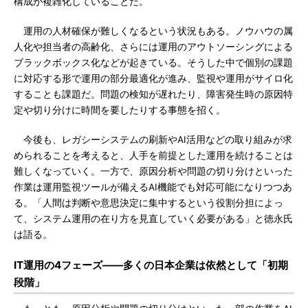
構成が複雑化していることだ。
運用の人材確保が難しくなるという状況もある。ノウハウの属
人化や担当者の高齢化、さらには運用のアウトソーシングによる
ブラックボックス化などが起きている。そうした中で個別の課題
に対応する形で運用の部分最適化が進み、監視や運用がサイロ化
することも課題だ。問題の検知が遅れたり、障害発生時の原因特
定や切り分けに時間を要したりする事態を招く。
今後も、レガシーシステムの刷新やAI活用などの取り組みが求
められることを考えると、人手を前提とした運用を続けることは
難しくなっていく。一方で、原因分析や問題の切り分けといった
作業は運用監視ツールが備えるAI機能でも対応可能になりつつあ
る。「人間は判断や意思決定に集中するという役割分担によっ
て、システム運用の在り方を見直していく必要がある」と徳永氏
は語る。
IT運用の4フェーズ――多くの日本企業は依然として「初期
段階」