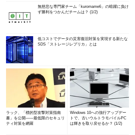
無慈悲な専門家チーム「kuromame6」の暗躍に負け
ず勝利をつかんだチームは？ (1/2)
低コストでデータの災害復旧対策を実現する新たな
SDS「ストレージレプリカ」とは
ラック、「標的型攻撃対策指南
Windows 10への強行アップデー
書」を公開――最低限のセキュリ
トで、古いウルトラモバイルPC
ティ対策を網羅
は輝きを取り戻せるか？ (1/2)