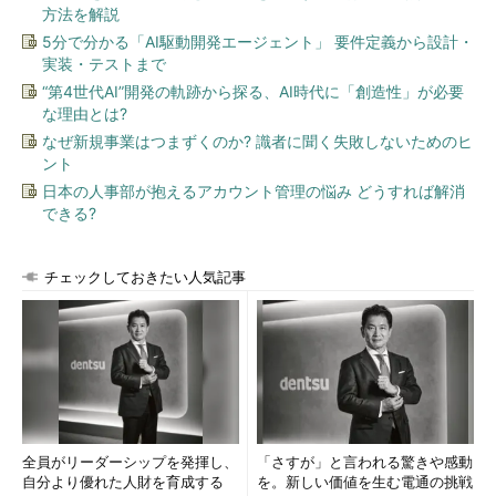
方法を解説
5分で分かる「AI駆動開発エージェント」 要件定義から設計・
実装・テストまで
“第4世代AI”開発の軌跡から探る、AI時代に「創造性」が必要
な理由とは?
なぜ新規事業はつまずくのか? 識者に聞く失敗しないためのヒ
ント
日本の人事部が抱えるアカウント管理の悩み どうすれば解消
できる?
チェックしておきたい人気記事
全員がリーダーシップを発揮し、
「さすが」と言われる驚きや感動
自分より優れた人財を育成する
を。新しい価値を生む電通の挑戦