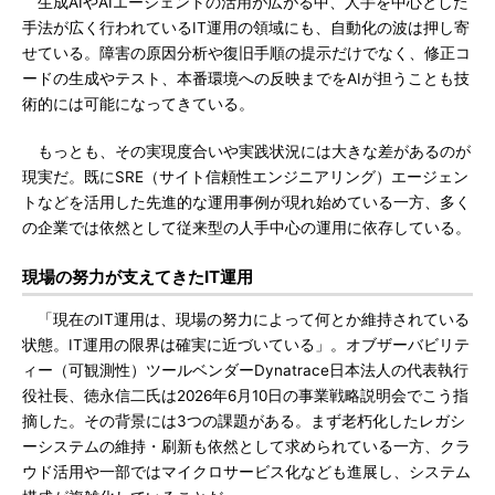
生成AIやAIエージェントの活用が広がる中、人手を中心とした
手法が広く行われているIT運用の領域にも、自動化の波は押し寄
せている。障害の原因分析や復旧手順の提示だけでなく、修正コ
ードの生成やテスト、本番環境への反映までをAIが担うことも技
術的には可能になってきている。
もっとも、その実現度合いや実践状況には大きな差があるのが
現実だ。既にSRE（サイト信頼性エンジニアリング）エージェン
トなどを活用した先進的な運用事例が現れ始めている一方、多く
の企業では依然として従来型の人手中心の運用に依存している。
現場の努力が支えてきたIT運用
「現在のIT運用は、現場の努力によって何とか維持されている
状態。IT運用の限界は確実に近づいている」。オブザーバビリテ
ィー（可観測性）ツールベンダーDynatrace日本法人の代表執行
役社長、徳永信二氏は2026年6月10日の事業戦略説明会でこう指
摘した。その背景には3つの課題がある。まず老朽化したレガシ
ーシステムの維持・刷新も依然として求められている一方、クラ
ウド活用や一部ではマイクロサービス化なども進展し、システム