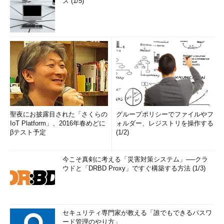
ス (1/5)
聖夜にお披露目された「さくらの
グループポリシーでファイルやフ
IoT Platform」、2016年春めどに
ォルダー、レジストリを操作する
βテスト予定
(1/2)
今こそ真剣に考える「災害対策システム」──クラ
ウドと「DRBD Proxy」ですぐ構築する方法 (1/3)
セキュリティ専門家が教える「誰でもできるパスワ
ード管理のやり方」