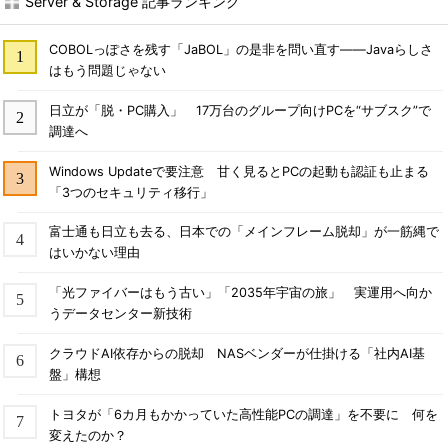
Server & Storage 記事ランキング
COBOLっぽさを残す「JaBOL」の是非を問い直す――Javaらしさ
はもう問題じゃない
日立が「脱・PC購入」 17万台のグループ向けPCを“サブスク”で
調達へ
Windows Updateで要注意 甘く見るとPCの起動も認証も止まる
「3つのセキュリティ移行」
富士通も日立も去る、日本での「メインフレーム脱却」が一筋縄で
はいかない理由
「光ファイバーはもう古い」「2035年宇宙の旅」 実運用へ向か
うデータセンター新技術
クラウドAI依存からの脱却 NASベンダーが仕掛ける「社内AI基
盤」構想
トヨタが「6カ月もかかっていた高性能PCの調達」を不要に 何を
変えたのか？