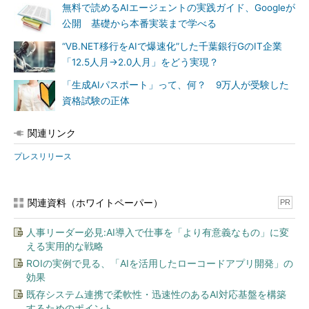
無料で読めるAIエージェントの実践ガイド、Googleが
公開 基礎から本番実装まで学べる
“VB.NET移行をAIで爆速化”した千葉銀行GのIT企業
「12.5人月→2.0人月」をどう実現？
「生成AIパスポート」って、何？ 9万人が受験した
資格試験の正体
関連リンク
プレスリリース
関連資料（ホワイトペーパー）
PR
人事リーダー必見:AI導入で仕事を「より有意義なもの」に変
える実用的な戦略
ROIの実例で見る、「AIを活用したローコードアプリ開発」の
効果
既存システム連携で柔軟性・迅速性のあるAI対応基盤を構築
するためのポイント