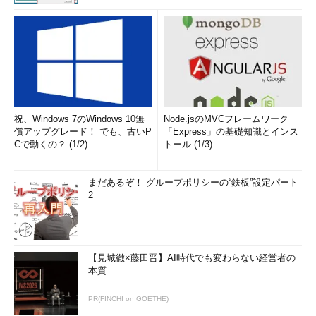
祝、Windows 7のWindows 10無
Node.jsのMVCフレームワーク
償アップグレード！ でも、古いP
「Express」の基礎知識とインス
Cで動くの？ (1/2)
トール (1/3)
まだあるぞ！ グループポリシーの“鉄板”設定パート
2
【見城徹×藤田晋】AI時代でも変わらない経営者の
本質
PR(FINCHI on GOETHE)