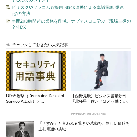
ビザスクやソラコムも採用 Slack連携による稟議承認“爆速
化”の方法
年間200時間超の業務を削減、ナブテスコに学ぶ「現場主導の
全社DX」
チェックしておきたい人気記事
DDoS攻撃（Distributed Denial of
【西野亮廣】ビジネス書最新刊
Service Attack）とは
『北極星 僕たちはどう働くか』
PR(FINCHI on GOETHE)
「さすが」と言われる驚きや感動を。新しい価値を
生む電通の挑戦