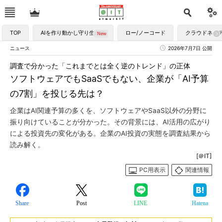
TOP
AIを作り動かし守り生かす
ロー/ノーコード
クラウドネイ
ニュース
2026年7月7日 公開
調査で分かった「これまでとは全く逆のトレンド」の正体
ソフトウェアでもSaaSでもない、企業が「AI予算
の7割」を投じる先は？
企業はAI関連予算の多くを、ソフトウェアやSaaS以外の分野に
振り向けていることが分かった。その背景には、AI活用の広がり
による投資先の変化がある。企業のAI投資の実態を調査結果から
読み解く。
[＠IT]
PC用表示
関連情報
Share
Post
LINE
Hatena