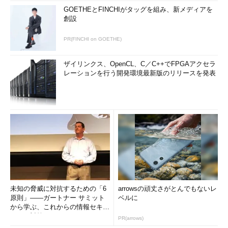
GOETHEとFINCHIがタッグを組み、新メディアを
創設
PR(FINCHI on GOETHE)
ザイリンクス、OpenCL、C／C++でFPGAアクセラ
レーションを行う開発環境最新版のリリースを発表
未知の脅威に対抗するための「6
arrowsの頑丈さがとんでもないレ
原則」――ガートナー サミット
ベルに
から学ぶ、これからの情報セキュ
リティ対策
PR(arrows)