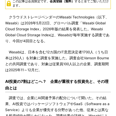
この記事は会員限定です。
会員登録（無料）
すると全てご覧いただけ
ます。
クラウドストレージベンダーのWasabi Technologies（以下、
Wasabi）は2026年5月22日、グローバル調査「Wasabi Global
Cloud Storage Index」2026年版の結果を発表した。Wasabi
Global Cloud Storage Indexは、Wasabiが毎年実施する調査であ
り、今回が4回目となる。
Wasabiは、日本を含む12カ国のIT意思決定者1700人（うち日
本は250人）を対象に調査を実施した。調査会社Vanson Bourne
との共同調査であり、対象は従業員100人以上の企業、調査期間
は2025年11～12月だ。
AI投資の7割はどこへ？ 企業が重視する投資先と、その理
由とは
調査では、企業にAI関連予算の配分について聞いた。その結
果、AI投資ではパッケージソフトウェアやSaaS（Software as a
Service）よりも企業が優先する分野があった他、従来とは異な
る投資傾向が明らかになった。調査結果の詳細と、Wasabiによ