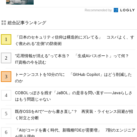
Recommended by
総合記事ランキング
「日本のセキュリティ信仰は構造的にズレてる」 コスパよく、す
ぐ救われる“左側”の防衛術
“応用情報が消える”って本当？ 「生成AIパスポート」って何？
IT資格の今を読む
トークンコストを10分の1に 「GitHub Copilot」はどう削減した
のか
COBOLっぽさを残す「JaBOL」の是非を問い直す――Javaらしさ
はもう問題じゃない
既存OSSをAIで“一から書き直し”？ 再実装・ライセンス回避が招
く対立と分断
「AIがコードを書く時代、新職種FDEが需要増」 7割のエンジニア
が思う理由