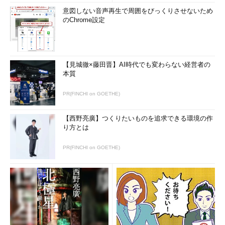
意図しない音声再生で周囲をびっくりさせないため
のChrome設定
【見城徹×藤田晋】AI時代でも変わらない経営者の
本質
PR(FINCHI on GOETHE)
【西野亮廣】つくりたいものを追求できる環境の作
り方とは
PR(FINCHI on GOETHE)