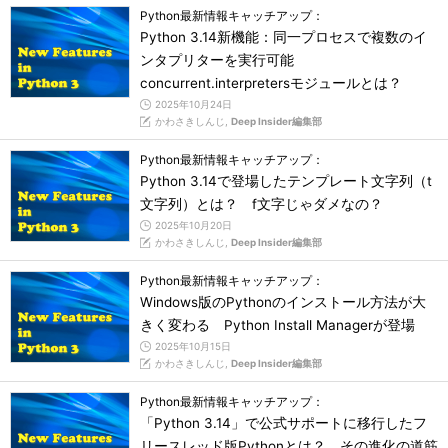
Python最新情報キャッチアップ：
Python 3.14新機能：同一プロセスで複数のイ
ンタプリターを実行可能
concurrent.interpretersモジュールとは？
2025年10月24日
かわさきしんじ,
Deep Insider編集部
Python最新情報キャッチアップ：
Python 3.14で登場したテンプレート文字列（t
文字列）とは？ f文字じゃダメなの？
2025年10月20日
かわさきしんじ,
Deep Insider編集部
Python最新情報キャッチアップ：
Windows版のPythonのインストール方法が大
きく変わる Python Install Managerが登場
2025年10月15日
かわさきしんじ,
Deep Insider編集部
Python最新情報キャッチアップ：
「Python 3.14」で公式サポートに移行したフ
リースレッド版Pythonとは？ その進化の道筋