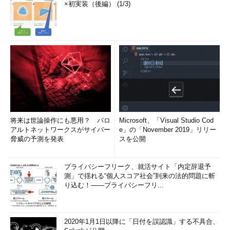
×初実装（後編） (1/3)
将来は世論操作にも悪用？ パロ
Microsoft、「Visual Studio Cod
アルトネットワークスがサイバー
e」の「November 2019」リリー
脅威の予測を発表
スを公開
プライバシーフリーク、就活サイト「内定辞退予
測」で揺れる“個人スコア社会”到来の法的問題に斬
り込む！――プライバシーフリ...
2020年1月1日以降に「日付を誤認識」する不具合、