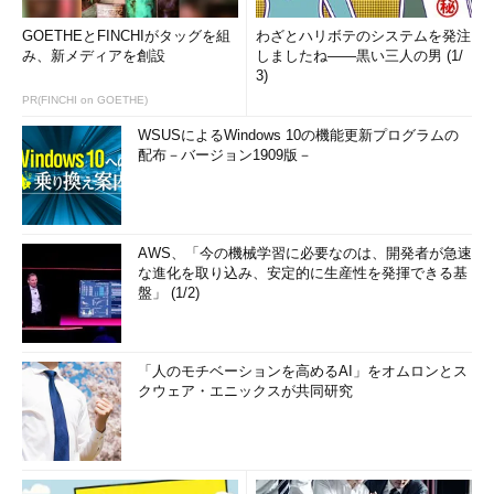
GOETHEとFINCHIがタッグを組
わざとハリボテのシステムを発注
み、新メディアを創設
しましたね――黒い三人の男 (1/
3)
PR(FINCHI on GOETHE)
WSUSによるWindows 10の機能更新プログラムの
配布－バージョン1909版－
AWS、「今の機械学習に必要なのは、開発者が急速
な進化を取り込み、安定的に生産性を発揮できる基
盤」 (1/2)
「人のモチベーションを高めるAI」をオムロンとス
クウェア・エニックスが共同研究