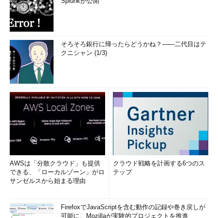
Splunkが公開
そろそろ銀行に帰ったらどうかね？――二代目はテ
クニシャン (1/3)
AWSは「分散クラウド」も提供
クラウド戦略を計画する6つのス
できる、「ローカルゾーン」がロ
テップ
サンゼルスから始まる理由
FirefoxでJavaScriptを含む動作の記録や巻き戻しが
可能に、Mozillaが実験的プロジェクトを推進