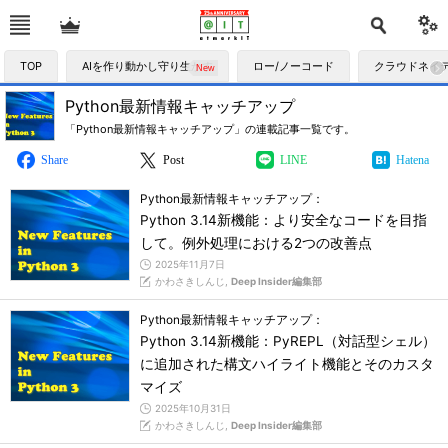
TOP
AIを作り動かし守り生かす
ロー/ノーコード
クラウドネイ
Python最新情報キャッチアップ
「Python最新情報キャッチアップ」の連載記事一覧です。
Share
Post
LINE
Hatena
Python最新情報キャッチアップ：
Python 3.14新機能：より安全なコードを目指
して。例外処理における2つの改善点
2025年11月7日
かわさきしんじ,
Deep Insider編集部
Python最新情報キャッチアップ：
Python 3.14新機能：PyREPL（対話型シェル）
に追加された構文ハイライト機能とそのカスタ
マイズ
2025年10月31日
かわさきしんじ,
Deep Insider編集部