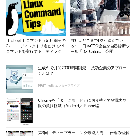
【 shopt 】コマンド（応用編その
自社はどこまでDXが進んでい
2）――ディレクトリ名だけでcd
る？ 日本CTO協会が自己診断ツ
コマンドを実行する、ディレクト
ール「DX Criteria」公開
リ名の入力ミスを補正...
生成AIで月間2000時間削減 成功企業のアプロー
チとは？
PR(ITmedia エンタープライズ)
Chromeを「ダークモード」に切り替えて省電力や
眼の負担軽減（Android／iPhone編）
第3回 ディープラーニング最速入門 ― 仕組み理解