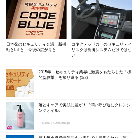
日本発のセキュリティ会議、新機
コネクテッドカーのセキュリティ
軸とIoTと、今後の広がりと
リスクは制御システムだけではな
い
2015年、セキュリティ業界に激震をもたらした「標
的型攻撃」を振り返る (1/2)
落とすケアで美肌に差が！〝潤い呼び込むクレンジ
ングオイル〟
PR(DHC｜CanCam.jp)
日本年金機構情報漏えい事件でも悪用された「盲