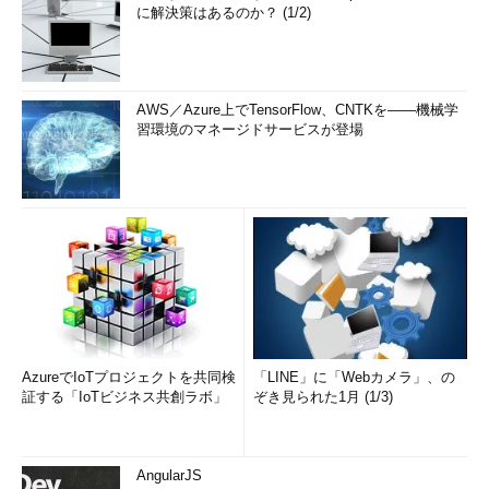
に解決策はあるのか？ (1/2)
AWS／Azure上でTensorFlow、CNTKを――機械学
習環境のマネージドサービスが登場
AzureでIoTプロジェクトを共同検
「LINE」に「Webカメラ」、の
証する「IoTビジネス共創ラボ」
ぞき見られた1月 (1/3)
AngularJS