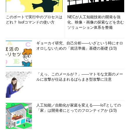
このポートで実行中のプロセスは
NECが人工知能技術の開発を強
どれ？ lsofコマンドの使い方
化、映像・画像の探索などを含む
ソリューション体系を整備
ギョーカイ研究、自己分析――いざという時にオロ
オロしないための「就活準備」基礎の基礎 (1/3)
「えっ、このメールが？」――マトモな文面のメー
ルに攻撃が仕込まれるばらまき型攻撃に注意
人工知能／自動化が家庭を変える――IoTとしての
「家」は開発者にとってのフロンティアか (1/3)