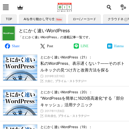
TOP
AIを作り動かし守り生かす
ロー/ノーコード
クラウドネイ
とにかく速いWordPress
「とにかく速いWordPress」の連載記事一覧です。
Share
Post
LINE
Hatena
とにかく速いWordPress（21）：
私のWordPress、表示遅くない？――そのボト
ルネックの見つけ方と改善方法を探る
2019年3月19日
大曲仁,
プライム・ストラテジー
とにかく速いWordPress（20）：
“WordPressを簡単に1620倍高速化“する「部分
キャッシュ」活用テクニック
2017年11月6日
田島優也,
プライム・ストラテジー
とにかく速いWordPress（19）：