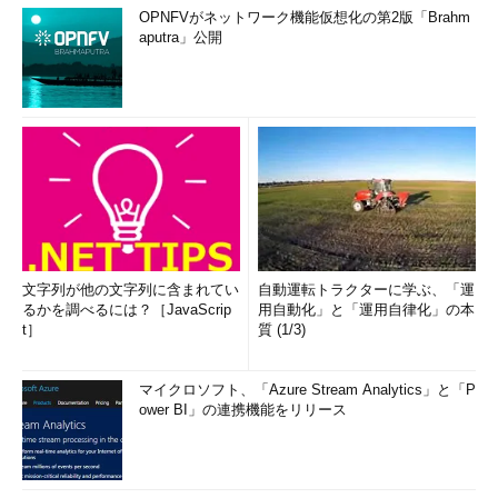
OPNFVがネットワーク機能仮想化の第2版「Brahm
aputra」公開
文字列が他の文字列に含まれてい
自動運転トラクターに学ぶ、「運
るかを調べるには？［JavaScrip
用自動化」と「運用自律化」の本
t］
質 (1/3)
マイクロソフト、「Azure Stream Analytics」と「P
ower BI」の連携機能をリリース