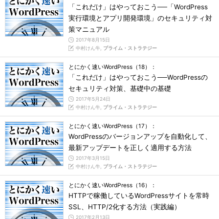
「これだけ」はやっておこう──「WordPress
実行環境とアプリ開発環境」のセキュリティ対
策マニュアル
2017年8月15日
中村けん牛,
プライム・ストラテジー
とにかく速いWordPress（18）：
「これだけ」はやっておこう──WordPressの
セキュリティ対策、基礎中の基礎
2017年5月24日
中村けん牛,
プライム・ストラテジー
とにかく速いWordPress（17）：
WordPressのバージョンアップを自動化して、
最新アップデートを正しく適用する方法
2017年3月15日
中村けん牛,
プライム・ストラテジー
とにかく速いWordPress（16）：
HTTPで稼働しているWordPressサイトを常時
SSL、HTTP/2化する方法（実践編）
2017年2月13日