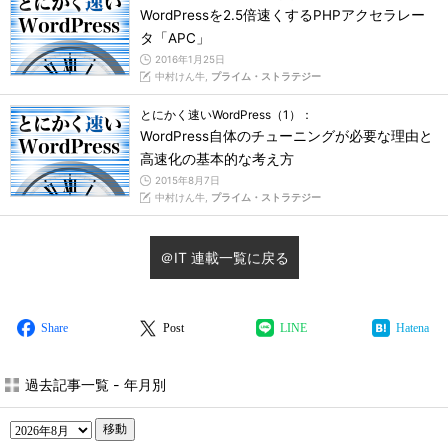
WordPressを2.5倍速くするPHPアクセラレー
タ「APC」
2016年1月25日
中村けん牛,
プライム・ストラテジー
とにかく速いWordPress（1）：
WordPress自体のチューニングが必要な理由と
高速化の基本的な考え方
2015年8月7日
中村けん牛,
プライム・ストラテジー
＠IT 連載一覧に戻る
Share
Post
LINE
Hatena
過去記事一覧 - 年月別
移動