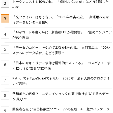
トークンコストを10分の1に 「GitHub Copilot」はどう削減した
のか
「光ファイバーはもう古い」「2035年宇宙の旅」 実運用へ向か
うデータセンター新技術
「AIがコードを書く時代、新職種FDEが需要増」 7割のエンジニア
が思う理由
「データのコピー」をやめて工数を8分の1に 古河電工は「100シ
ステムのデータ統合」をどう実現？
「日本のセキュリティ信仰は構造的にズレてる」 コスパよく、す
ぐ救われる“左側”の防衛術
PythonでもTypeScriptでもない、2025年「最も人気のプログラミ
ング言語」
平和ボケの代償？ ニチレイショックの裏で進行する“ド級のデー
タ漏えい”
開発者を狙う“自己拡散型npmワーム”の全貌 400超のパッケージ