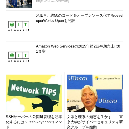
PR(FINCHI on GOETHE)
米IBM、約50のコードをオープンソース化するdevel
operWorks Openを開設
Amazon Web Servicesの2015年第2四半期売上は8
1％増
SSHサーバーの公開鍵管理を効率
文系と理系の知恵を生かす――東
化するには？ ssh-keyscanコマン
京大学がサイバーセキュリティ研
ド
究グループを始動