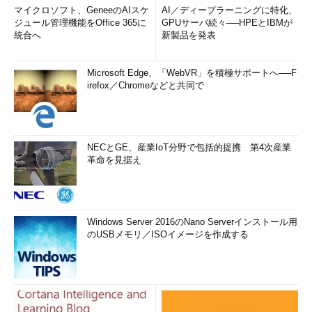
マイクロソフト、GeneeのAIスケ
AI／ディープラーニングに特化、
ジュール管理機能をOffice 365に
GPUサーバ続々──HPEとIBMが
統合へ
新製品を発表
Microsoft Edge、「WebVR」を積極サポートへ──F
irefox／Chromeなどと共同で
NECとGE、産業IoT分野で包括的提携 第4次産業
革命を見据え
Windows Server 2016のNano Serverインストール用
のUSBメモリ／ISOイメージを作成する