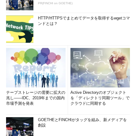
PR(FINCHI on GOETHE)
HTTP/HTTPSでまとめてデータを取得するwgetコマ
ンドとは？
テープストレージの需要に拡大の
Active Directoryのオブジェクト
兆し――IDC、2019年までの国内
を「ディレクトリ同期ツール」で
市場予測を発表
クラウドに同期する
GOETHEとFINCHIがタッグを組み、新メディアを
創設