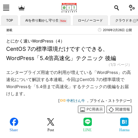
TOP
AIを作り動かし守り生かす
ロー/ノーコード
クラウドネイ
連載
2016年2月26日 公開
とにかく速いWordPress（4）
CentOS 7の標準環境だけですぐできる、
WordPress「5.4倍高速化」テクニック 後編
（1/3 ページ）
エンタープライズ用途での利用が増えている「WordPress」の高
速化について解説する本連載。今回はCentOS 7の標準環境で
WordPressを「5.4倍まで高速化」するテクニックの後編をお届
けします。
[
中村けん牛
，プライム・ストラテジー]
PC用表示
関連情報
Share
Post
LINE
Hatena