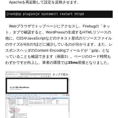
Apacheを再起動して設定を反映させます。
[
root@ip plugins
]#
 systemctl restart httpd
Webブラウザでトップページにアクセスし、Firebugの「ネッ
ト」タブで確認すると、WordPressの生成するHTMLリソースの
他に、CSSやJavaScriptなどのテキスト形式のリソースファイル
のサイズが4分の1ほどに減少しているのが分かります。また、レ
スポンスヘッダのContent-Encodingフィールドが「gzip」とな
っていることも確認できます（画面3）。ページのロード時間も
わずかですが向上し、筆者の環境では
35ms
前後となりました。