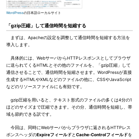
WordPress
の日本語ローカルサイト
「gzip圧縮」して通信時間を短縮する
まずは、Apacheの設定を調整して通信時間を短縮する方法を
導入します。
具体的には、WebサーバからHTTPレスポンスとしてブラウザ
に送られてくるHTMLとその他のファイルを、「gzip圧縮」して
通信させることで、通信時間を短縮させます。WordPressが直接
生成するHTMLやXMLなどのファイルの他に、CSSやJavaScript
などのリソースファイルにも有効です。
gzip圧縮を用いると、テキスト形式のファイルの多くは4分の1
ほどのサイズまで圧縮できます。その分、通信時間を短縮し、帯
域も節約できる訳です。
今回は、同時にWebサーバからブラウザに返されるHTTPレス
ポンスヘッダの
Expireフィールド
と
Cache-Controlフィールド
を