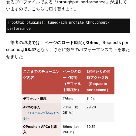
せるプロファイルである「throughput-performance」が適して
いますので、こちらに切り替えます。
[
root@ip plugins
]#
 tuned
-
adm profile throughput
-
performance
筆者の環境では、ページのロード時間が
34ms
、Requests per
secondは
58.47
となり、さらに数％のパフォーマンス向上を果た
せました。
ここまでのチューニン
ページのロ
1秒当たりの同
グ内容
ード時間
時アクセス数
（デフォル
（Requests
ト環境比）
per second）
デフォルト環境
176ms
11.24
APCの導入
70ms（約
29.20
251％）
→
チューニング方法をおさ
らい
OPcache＋APCuを導
66ms（約
30.51
入
266％）