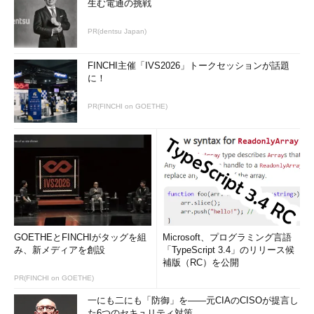
生む電通の挑戦
PR(dentsu Japan)
FINCHI主催「IVS2026」トークセッションが話題
に！
PR(FINCHI on GOETHE)
GOETHEとFINCHIがタッグを組
Microsoft、プログラミング言語
み、新メディアを創設
「TypeScript 3.4」のリリース候
補版（RC）を公開
PR(FINCHI on GOETHE)
一にも二にも「防御」を――元CIAのCISOが提言し
た6つのセキュリティ対策