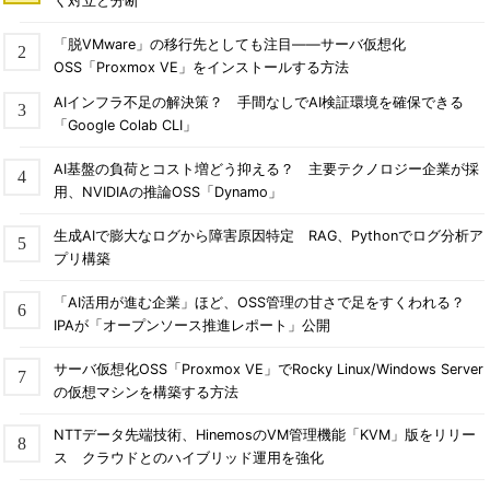
く対立と分断
「脱VMware」の移行先としても注目――サーバ仮想化
OSS「Proxmox VE」をインストールする方法
AIインフラ不足の解決策？ 手間なしでAI検証環境を確保できる
「Google Colab CLI」
AI基盤の負荷とコスト増どう抑える？ 主要テクノロジー企業が採
用、NVIDIAの推論OSS「Dynamo」
生成AIで膨大なログから障害原因特定 RAG、Pythonでログ分析ア
プリ構築
「AI活用が進む企業」ほど、OSS管理の甘さで足をすくわれる？
IPAが「オープンソース推進レポート」公開
サーバ仮想化OSS「Proxmox VE」でRocky Linux/Windows Server
の仮想マシンを構築する方法
NTTデータ先端技術、HinemosのVM管理機能「KVM」版をリリー
ス クラウドとのハイブリッド運用を強化