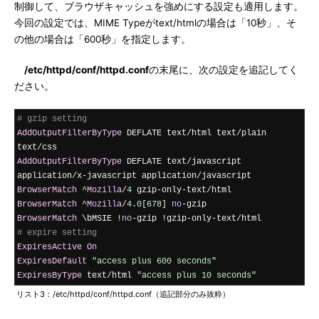
制御して、ブラウザキャッシュを強めにする設定も適用します。
今回の設定では、MIME Typeがtext/htmlの場合は「10秒」、そ
の他の場合は「600秒」を指定します。
/etc/httpd/conf/httpd.conf
の末尾に、次の設定を追記してく
ださい。
# gzip setting
AddOutputFilterByType
 DEFLATE text
/
html text
/
plain 
text
/
AddOutputFilterByType
 DEFLATE text
/
javascript 
application
/
x
-
javascript application
/
BrowserMatch
^
Mozilla
/
4
 gzip
-
only
-
text
/
BrowserMatch
^
Mozilla
/
4.0
[
678
]
no
-
BrowserMatch
 \bMSIE 
!
no
-
gzip 
!
gzip
-
only
-
text
/
# expire setting
ExpiresActive
On
ExpiresDefault
"access plus 600 seconds"
ExpiresByType
 text
/
html 
"access plus 10 seconds"
リスト3：/etc/httpd/conf/httpd.conf（追記部分のみ抜粋）