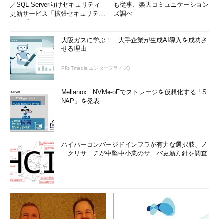
／SQL Server向けセキュリティ
も従事、楽天コミュニケーション
更新サービス「拡張セキュリティ
ズ調べ
更新プログ...
大阪ガスに学ぶ！ 大手企業が生成AI導入を成功さ
せる理由
PR(ITmedia エンタープライズ)
Mellanox、NVMe-oFでストレージを仮想化する「S
NAP」を発表
ハイパーコンバージドインフラが有力な選択肢、ノ
ークリサーチが中堅中小業のサーバ更新方針を調査