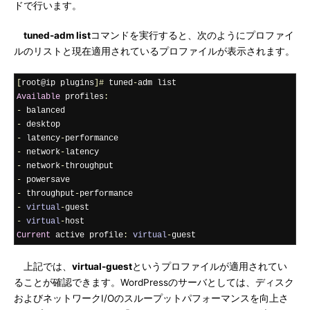
ドで行います。
tuned-adm list
コマンドを実行すると、次のようにプロファイ
ルのリストと現在適用されているプロファイルが表示されます。
[
root@ip plugins
]#
 tuned
-
Available
 profiles
:
-
-
-
 latency
-
-
 network
-
-
 network
-
-
-
 throughput
-
-
virtual
-
-
virtual
-
Current
 active profile
:
virtual
-
guest
上記では、
virtual-guest
というプロファイルが適用されてい
ることが確認できます。WordPressのサーバとしては、ディスク
およびネットワークI/Oのスループットパフォーマンスを向上さ