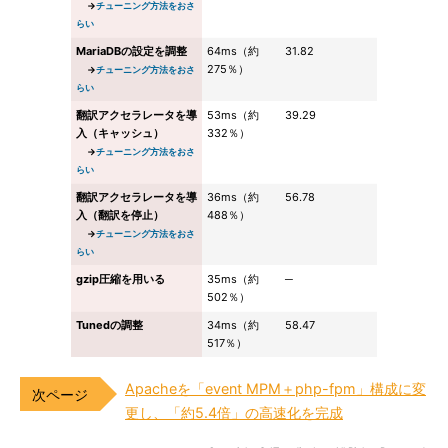
→
チューニング方法をおさ
らい
MariaDBの設定を調整
64ms（約
31.82
275％）
→
チューニング方法をおさ
らい
翻訳アクセラレータを導
53ms（約
39.29
入（キャッシュ）
332％）
→
チューニング方法をおさ
らい
翻訳アクセラレータを導
36ms（約
56.78
入（翻訳を停止）
488％）
→
チューニング方法をおさ
らい
gzip圧縮を用いる
35ms（約
─
502％）
Tunedの調整
34ms（約
58.47
517％）
Apacheを「event MPM＋php-fpm」構成に変
更し、「約5.4倍」の高速化を完成