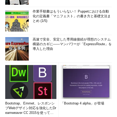
作業手順書はもういらない！ Puppetにおける自動
化の定義書「マニフェスト」の書き方と基礎文法ま
とめ (1/5)
高速で安全、安定した専用線接続が理想のシステム
構築のカギに――マンパワーが「ExpressRoute」を
導入した理由
Bootstrap、Emmet、レスポンシ
「Bootstrap 4 alpha」が登場
ブWebデザイン対応を強化したDr
eamweaver CC 2015を使って