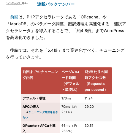
連載バックナンバー
前回
は、PHPアクセラレータである「OPcache」や
「MariaDB」のパラメータ調整、翻訳処理を高速化する「翻訳ア
クセラレータ」を導入することで、「約4.8倍」までWordPress
を高速化できました。
後編では、それを「5.4倍」まで高速化すべく、チューニング
を行っていきます。
前回までのチューニン
ページのロ
1秒当たりの同
グ内容
ード時間
時アクセス数
（デフォル
（Requests
ト環境比）
per second）
デフォルト環境
176ms
11.24
APCの導入
70ms（約
29.20
251％）
→
チューニング方法をおさ
らい
OPcache＋APCuを導
66ms（約
30.51
入
266％）