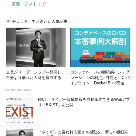
実装・テストまで
チェックしておきたい人気記事
全員がリーダーシップを発揮し、
コンテナベースの継続的インテグ
自分より優れた人財を育成する
レーションの利点／課題と、CIパ
イプライン、Docker Build高速化
のコツ (1/2...
PR(dentsu Japan)
NICT、サイバー脅威情報を自動集約できるWebアプ
リ「EXIST」を公開
「さすが」と言われる驚きや感動を。新しい価値を