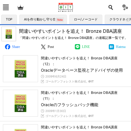
TOP
AIを作り動かし守り生かす
ロー/ノーコード
クラウドネイ
間違いやすいポイントを追え！ Bronze DBA講座
「間違いやすいポイントを追え！ Bronze DBA講座」の連載記事一覧です。
Share
Post
LINE
Hatena
間違いやすいポイントを追え！ Bronze DBA講座
（12）：
Oracleデータベース監視とアドバイザの使用
2009年6月24日
ゴールデンフォレスト株式会社,
＠IT
間違いやすいポイントを追え！ Bronze DBA講座
（11）：
Oracleのフラッシュバック機能
2009年1月30日
ゴールデンフォレスト株式会社,
＠IT
間違いやすいポイントを追え！ Bronze DBA講座