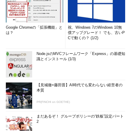
Google Chromeの「拡張機能」と
祝、Windows 7のWindows 10無
は？
償アップグレード！ でも、古いP
Cで動くの？ (1/2)
Node.jsのMVCフレームワーク「Express」の基礎知
識とインストール (1/3)
【見城徹×藤田晋】AI時代でも変わらない経営者の
本質
PR(FINCHI on GOETHE)
まだあるぞ！ グループポリシーの“鉄板”設定パート
2