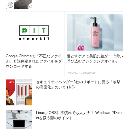
Google Chromeで「不正なファイ
落とすケアで美肌に差が！〝潤い
ル」と誤判定されたファイルをダ
呼び込むクレンジングオイル〟
ウンロードする
PR(DHC｜CanCam.jp)
セキュリティベンダー2社のリポートに見る「攻撃
の高度化」のいま (1/3)
Linux／OSSに不慣れでも大丈夫！ WindowsでDock
erを扱う際のポイント