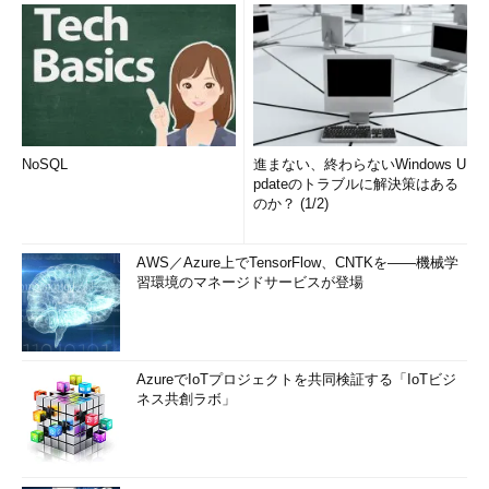
NoSQL
進まない、終わらないWindows U
pdateのトラブルに解決策はある
のか？ (1/2)
AWS／Azure上でTensorFlow、CNTKを――機械学
習環境のマネージドサービスが登場
AzureでIoTプロジェクトを共同検証する「IoTビジ
ネス共創ラボ」