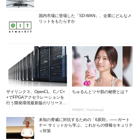
国内市場に登場した「SD-WAN」、企業にどんなメ
リットをもたらすか
ザイリンクス、OpenCL、C／C+
ちゅるんとツヤ肌の秘密とは？
+でFPGAアクセラレーションを
行う開発環境最新版のリリースを
発表
PR(DHC｜CanCam.jp)
未知の脅威に対抗するための「6原則」――ガート
ナー サミットから学ぶ、これからの情報セキュリテ
ィ対策