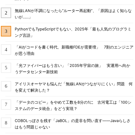
無線LANが不調になったら“ルーター再起動”、「原因はよく知らな
いが……」
PythonでもTypeScriptでもない、2025年「最も人気のプログラミ
ング言語」
「AIがコードを書く時代、新職種FDEが需要増」 7割のエンジニア
が思う理由
「光ファイバーはもう古い」「2035年宇宙の旅」 実運用へ向か
うデータセンター新技術
アイリスオーヤマも悩んだ「無線LANがつながりにくい」問題 何
を変えて解決した？
「データのコピー」をやめて工数を8分の1に 古河電工は「100シ
ステムのデータ統合」をどう実現？
COBOLっぽさを残す「JaBOL」の是非を問い直す――Javaらしさ
はもう問題じゃない