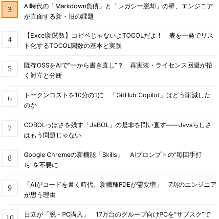
AI時代の「Markdown負債」と「レガシー脱却」の壁、エンジニア
が直面する新・旧の課題
【Excel新関数】コピペじゃないよTOCOLだよ！ 表を一発でリス
ト化するTOCOL関数の基本と実践
既存OSSをAIで“一から書き直し”？ 再実装・ライセンス回避が招
く対立と分断
トークンコストを10分の1に 「GitHub Copilot」はどう削減した
のか
COBOLっぽさを残す「JaBOL」の是非を問い直す――Javaらしさ
はもう問題じゃない
Google Chromeの新機能「Skills」 AIプロンプトの“毎回手打
ち”を不要に
「AIがコードを書く時代、新職種FDEが需要増」 7割のエンジニア
が思う理由
日立が「脱・PC購入」 17万台のグループ向けPCを“サブスク”で