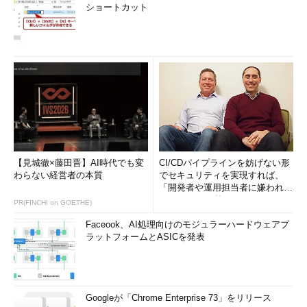
ショートカット
【見城徹×藤田晋】AI時代でも変
CI/CDパイプラインを妨げない形
わらない経営者の本質
でセキュリティを実現すれば、
「開発者や運用担当者に嫌われな
いWAF」は可能か
PR(FINCHI on GOETHE)
Faceook、AI処理向けのモジュラーハードウェアプ
ラットフォームとASICを発表
Googleが「Chrome Enterprise 73」をリリース