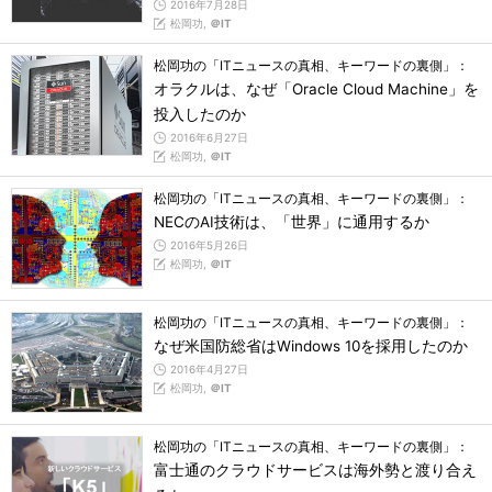
2016年7月28日
松岡功,
＠IT
松岡功の「ITニュースの真相、キーワードの裏側」：
オラクルは、なぜ「Oracle Cloud Machine」を
投入したのか
2016年6月27日
松岡功,
＠IT
松岡功の「ITニュースの真相、キーワードの裏側」：
NECのAI技術は、「世界」に通用するか
2016年5月26日
松岡功,
＠IT
松岡功の「ITニュースの真相、キーワードの裏側」：
なぜ米国防総省はWindows 10を採用したのか
2016年4月27日
松岡功,
＠IT
松岡功の「ITニュースの真相、キーワードの裏側」：
富士通のクラウドサービスは海外勢と渡り合え