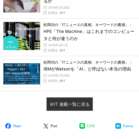
るか
2016年3月28日
松岡功,
＠IT
松岡功の「ITニュースの真相、キーワードの裏側」：
HPE「The Machine」はこれまでのコンピュー
タと何が違うのか
2016年3月1日
松岡功,
＠IT
松岡功の「ITニュースの真相、キーワードの裏側」：
IBMがWatsonを「AI」と呼ばない本当の理由
2016年1月29日
松岡功,
＠IT
＠IT 連載一覧に戻る
Share
Post
LINE
Hatena