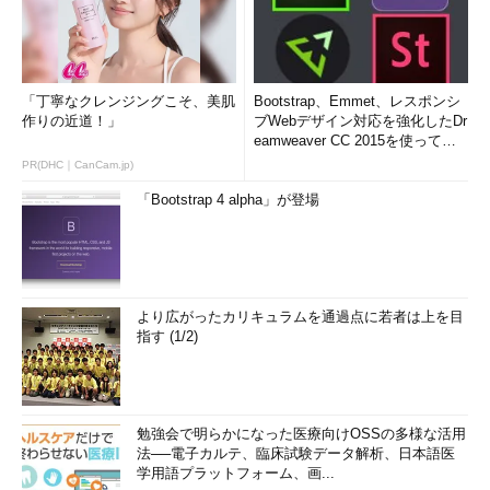
「丁寧なクレンジングこそ、美肌
Bootstrap、Emmet、レスポンシ
作りの近道！」
ブWebデザイン対応を強化したDr
eamweaver CC 2015を使って
み...
PR(DHC｜CanCam.jp)
「Bootstrap 4 alpha」が登場
より広がったカリキュラムを通過点に若者は上を目
指す (1/2)
勉強会で明らかになった医療向けOSSの多様な活用
法──電子カルテ、臨床試験データ解析、日本語医
学用語プラットフォーム、画...