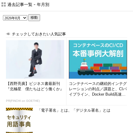
過去記事一覧 - 年月別
移動
チェックしておきたい人気記事
【西野亮廣】ビジネス書最新刊
コンテナベースの継続的インテグ
『北極星 僕たちはどう働くか』
レーションの利点／課題と、CIパ
イプライン、Docker Build高速化
のコツ (1/2...
PR(FINCHI on GOETHE)
「電子署名」とは、「デジタル署名」とは