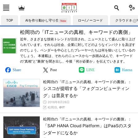
TOP
AIを作り動かし守り生かす
ロー/ノーコード
クラウドネイ
松岡功の「ITニュースの真相、キーワードの裏側」
近年、さまざまな技術トレンドが注目され、ニュースとして盛んに取り上げ
られています。それらは社会、企業に対してどのようなインパクトを及ぼす
のでしょう。ベンダーを中心としたプレーヤーたちは何を狙いとしているの
でしょう。 本連載は、それらのニュースから一歩踏み込んで、キーワード
の“真相”と“裏側”を聞き出し、今後「何が必要か」を伝えていきます。
Share
Post
LINE
Hatena
松岡功の「ITニュースの真相、キーワードの裏側」：
シスコが提唱する「フォグコンピューティン
グ」は普及するか
2016年8月26日
松岡功,
＠IT
松岡功の「ITニュースの真相、キーワードの裏側」：
「SAP HANA Cloud Platform」はPaaSのスタ
ンダードになるか