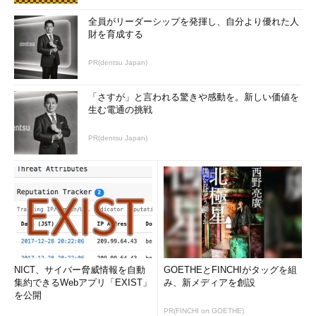
全員がリーダーシップを発揮し、自分より優れた人
財を育成する
PR(dentsu Japan)
「さすが」と言われる驚きや感動を。新しい価値を
生む電通の挑戦
PR(dentsu Japan)
NICT、サイバー脅威情報を自動
GOETHEとFINCHIがタッグを組
集約できるWebアプリ「EXIST」
み、新メディアを創設
を公開
PR(FINCHI on GOETHE)