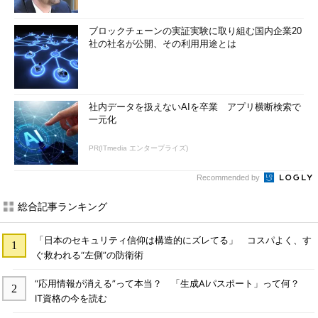
ブロックチェーンの実証実験に取り組む国内企業20
社の社名が公開、その利用用途とは
社内データを扱えないAIを卒業 アプリ横断検索で
一元化
PR(ITmedia エンタープライズ)
Recommended by
総合記事ランキング
「日本のセキュリティ信仰は構造的にズレてる」 コスパよく、す
ぐ救われる“左側”の防衛術
“応用情報が消える”って本当？ 「生成AIパスポート」って何？
IT資格の今を読む