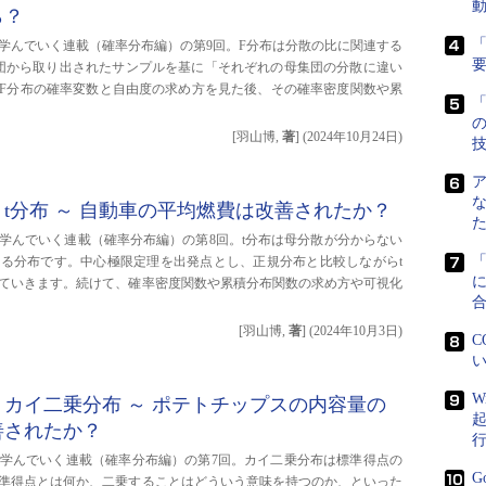
ら？
「
学んでいく連載（確率分布編）の第9回。F分布は分散の比に関連する
団から取り出されたサンプルを基に「それぞれの母集団の分散に違い
F分布の確率変数と自由度の求め方を見た後、その確率密度関数や累
「
[羽山博,
著
]
(
2024年10月24日
)
：
t分布 ～ 自動車の平均燃費は改善されたか？
学んでいく連載（確率分布編）の第8回。t分布は母分散が分からない
る分布です。中心極限定理を出発点とし、正規分布と比較しながらt
に
ていきます。続けて、確率密度関数や累積分布関数の求め方や可視化
[羽山博,
著
]
(
2024年10月3日
)
C
い
：
W
カイ二乗分布 ～ ポテトチップスの内容量の
善されたか？
学んでいく連載（確率分布編）の第7回。カイ二乗分布は標準得点の
G
準得点とは何か、二乗することはどういう意味を持つのか、といった