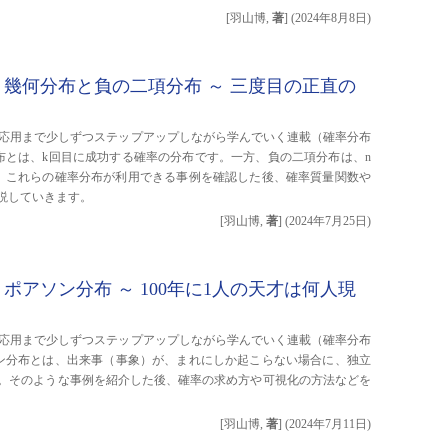
[羽山博,
著
]
(
2024年8月8日
)
：
幾何分布と負の二項分布 ～ 三度目の正直の
応用まで少しずつステップアップしながら学んでいく連載（確率分布
布とは、k回目に成功する確率の分布です。一方、負の二項分布は、n
。これらの確率分布が利用できる事例を確認した後、確率質量関数や
説していきます。
[羽山博,
著
]
(
2024年7月25日
)
：
ポアソン分布 ～ 100年に1人の天才は何人現
応用まで少しずつステップアップしながら学んでいく連載（確率分布
ン分布とは、出来事（事象）が、まれにしか起こらない場合に、独立
。そのような事例を紹介した後、確率の求め方や可視化の方法などを
[羽山博,
著
]
(
2024年7月11日
)