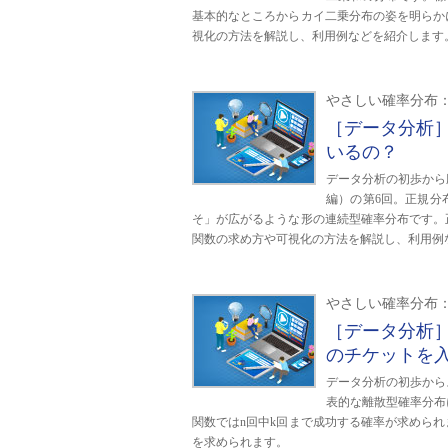
基本的なところからカイ二乗分布の姿を明らか
視化の方法を解説し、利用例などを紹介します
やさしい確率分布
［データ分析］
いるの？
データ分析の初歩から
編）の第6回。正規分
そ」が広がるような形の連続型確率分布です。
関数の求め方や可視化の方法を解説し、利用例
やさしい確率分布
［データ分析］
のチケットを
データ分析の初歩から
表的な離散型確率分布
関数ではn回中k回まで成功する確率が求めら
を求められます。