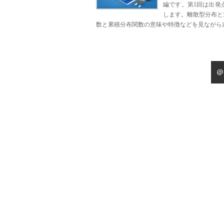
編です。第1回は出発
します。離散型分布と
数と累積分布関数の意味や特徴などを見ながら
＠