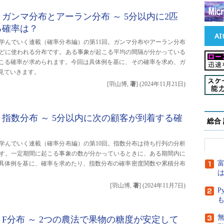
：
ガンマ分布とアーラン分布 ～ 5分以内に2匹
る確率は？
学んでいく連載（確率分布編）の第11回。ガンマ分布やアーラン分布
どに使われる分布です。ある事象が起こる平均の間隔が分かっている
こる確率が求められます。今回は具体例を基に、その確率を求め、ガ
見ていきます。
[羽山博,
著
]
(
2024年11月21日
)
：
指数分布 ～ 5分以内に次の顧客が到着する確
総合
学んでいく連載（確率分布編）の第10回。指数分布は待ち行列の分析
す。一定期間に起こる事象の数が分かっているときに、ある期間内に
富
具体例を基に、確率を求めたり、指数分布の確率密度関数や累積分布
は
[羽山博,
著
]
(
2024年11月7日
)
P
：
無
F分布 ～ 2つの農法で果物の糖度が安定して