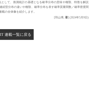
点として、推測統計の基礎となる確率分布の意味や種類、特徴を解説
連続型分布の違いや種類、確率分布を表す確率質量関数／確率密度関
連載の全体像を紹介します。
[羽山博,
著
]
(
2024年5月9日
)
IT 連載一覧に戻る