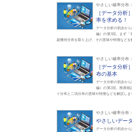
やさしい確率分布
［データ分析］
率を求める！
データ分析の初歩から
編）の第3回。まず「
超幾何分布を取り上げ、その意味や特徴などを
やさしい確率分布
［データ分析］
布の基本
データ分析の初歩から
編）の第2回。推測統
イ分布と二項分布の意味や特徴などを解説しま
やさしい確率分布
やさしいデー
データ分析の初歩から