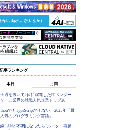
 記事ランキング
月間
本日
士通を抜いて2位に躍進したITベンダー
？ IT業界の就職人気企業トップ20
ythonでもTypeScriptでもない、2025年「最
も人気のプログラミング言語」
線LANが不調になったら“ルーター再起