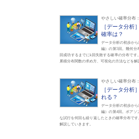
やさしい確率分布
［データ分析］
確率は？
データ分析の初歩から
編）の第5回。幾何分
回成功するまでにk回失敗する確率の分布です
累積分布関数の求め方、可視化の方法などを解
やさしい確率分布
［データ分析］
れる？
データ分析の初歩から
編）の第4回。ポアソ
な試行を何回も繰り返したときの確率分布です
解説していきます。