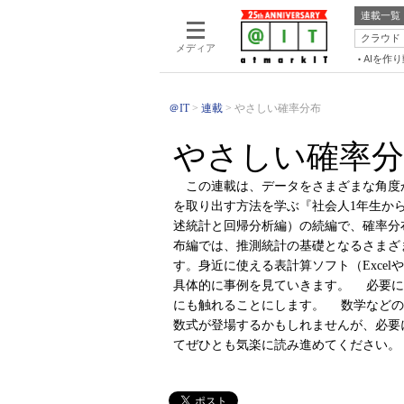
連載一覧
クラウド
メディア
AIを作
＠IT
連載
やさしい確率分布
やさしい確率分
この連載は、データをさまざまな角度
を取り出す方法を学ぶ『社会人1年生か
述統計と回帰分析編）の続編で、確率分
布編では、推測統計の基礎となるさまざ
す。身近に使える表計算ソフト（Excelや
具体的に事例を見ていきます。 必要に応
にも触れることにします。 数学などの
数式が登場するかもしれませんが、必要
てぜひとも気楽に読み進めてください。