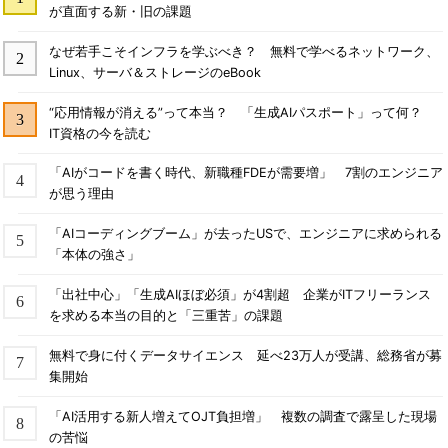
が直面する新・旧の課題
なぜ若手こそインフラを学ぶべき？ 無料で学べるネットワーク、
Linux、サーバ＆ストレージのeBook
“応用情報が消える”って本当？ 「生成AIパスポート」って何？
IT資格の今を読む
「AIがコードを書く時代、新職種FDEが需要増」 7割のエンジニア
が思う理由
「AIコーディングブーム」が去ったUSで、エンジニアに求められる
「本体の強さ」
「出社中心」「生成AIほぼ必須」が4割超 企業がITフリーランス
を求める本当の目的と「三重苦」の課題
無料で身に付くデータサイエンス 延べ23万人が受講、総務省が募
集開始
「AI活用する新人増えてOJT負担増」 複数の調査で露呈した現場
の苦悩