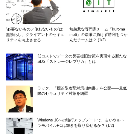
“必要ないもの／使わないもの”は
無慈悲な専門家チーム「kuroma
無効化し、クライアントのセキュ
me6」の暗躍に負けず勝利をつか
リティを向上させる
んだチームは？ (1/2)
低コストでデータの災害復旧対策を実現する新たな
SDS「ストレージレプリカ」とは
ラック、「標的型攻撃対策指南書」を公開――最低
限のセキュリティ対策を網羅
Windows 10への強行アップデートで、古いウルト
ラモバイルPCは輝きを取り戻せるか？ (1/2)