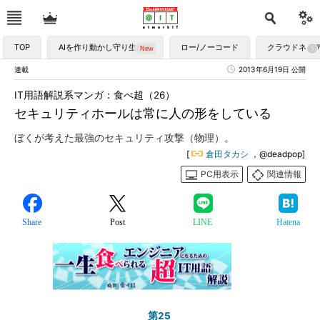
TOP
AIを作り動かし守り生かす
ロー/ノーコード
クラウドネイ
連載
2013年6月19日 公開
IT用語解説系マンガ：食べ超（26）
セキュリティホールは常に人の形をしている
ぼくが考えた最強のセキュリティ攻撃（物理）。
[
倉田タカシ
，@deadpop]
PC用表示
関連情報
Share
Post
LINE
Hatena
第25