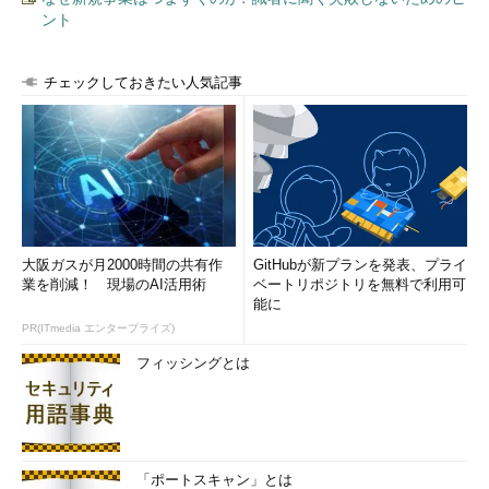
ント
チェックしておきたい人気記事
大阪ガスが月2000時間の共有作
GitHubが新プランを発表、プライ
業を削減！ 現場のAI活用術
ベートリポジトリを無料で利用可
能に
PR(ITmedia エンタープライズ)
フィッシングとは
「ポートスキャン」とは