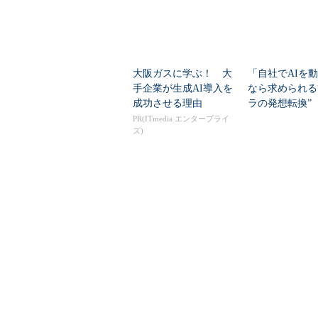
大阪ガスに学ぶ！ 大
「自社でAIを
手企業が生成AI導入を
なら求められる
成功させる理由
ラの発想転換”
bernetesが鍵か
PR(ITmedia エンタープライ
ズ)