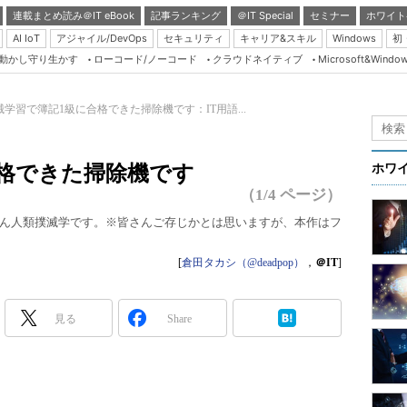
連載まとめ読み＠IT eBook
記事ランキング
＠IT Special
セミナー
ホワイト
AI IoT
アジャイル/DevOps
セキュリティ
キャリア&スキル
Windows
初
り動かし守り生かす
ローコード/ノーコード
クラウドネイティブ
Microsoft&Windo
Server & Storage
HTML5 + UX
械学習で簿記1級に合格できた掃除機です：IT用語...
Smart & Social
Coding Edge
合格できた掃除機です
ホワ
Java Agile
（1/4 ページ）
Database Expert
ん人類撲滅学です。※皆さんご存じかとは思いますが、本作はフ
Linux ＆ OSS
[
倉田タカシ（@deadpop）
，
＠IT
]
Master of IP Networ
Security & Trust
見る
Share
Test & Tools
Insider.NET
ブログ