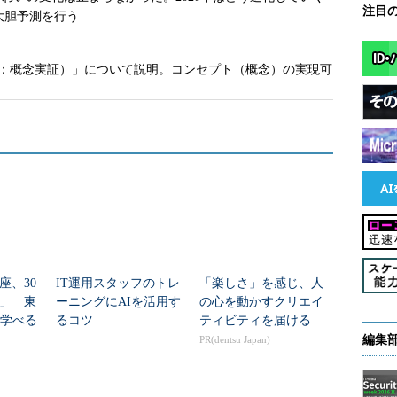
注目
大胆予測を行う
Concept：概念実証）」について説明。コンセプト（概念）の実現可
座、30
IT運用スタッフのトレ
「楽しさ」を感じ、人
」 東
ーニングにAIを活用す
の心を動かすクリエイ
を学べる
るコツ
ティビティを届ける
アコー
編集
PR(dentsu Japan)
中