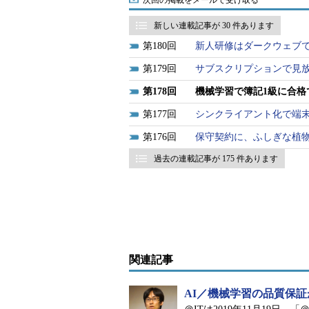
次回の掲載をメールで受け取る
新しい連載記事が 30 件あります
180
新人研修はダークウェブ
179
サブスクリプションで見
178
機械学習で簿記1級に合格
177
シンクライアント化で端
176
保守契約に、ふしぎな植
過去の連載記事が 175 件あります
関連記事
AI／機械学習の品質保