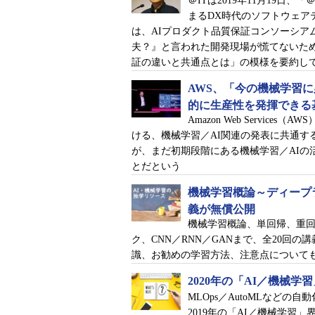
＠ITは2019年11月19日、
まるDX時代のソフトウェア
は、AIプロダクト品質保証コンソーシア
夫？』と言われた開発現場が慌てないため
証の違いと共通点とは」の模様を要約し
AWS、「今の機械学習
的に生産性を発揮できる
Amazon Web Services（
ける、機械学習／AI関連の発表に共通す
が、まだ初期段階にある機械学習／AIの
とだという
機械学習概論～ディープ
義が無償公開
機械学習概論、単回帰、重回帰
ク、CNN／RNN／GANまで、全20回
識、お勧めの学習方法、注意点について
2020年の「AI／機械
MLOps／AutoMLなど
2019年の「AI／機械学習