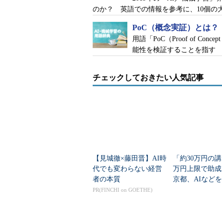
のか？ 英語での情報を参考に、10個の
PoC（概念実証）とは？
用語「PoC（Proof of 
能性を検証することを指す
チェックしておきたい人気記事
【見城徹×藤田晋】AI時
「約30万円の講
代でも変わらない経営
万円上限で助成
者の本質
京都、AIなど
「若手エンジニ
PR(FINCHI on GOETHE)
ス」受講者募集