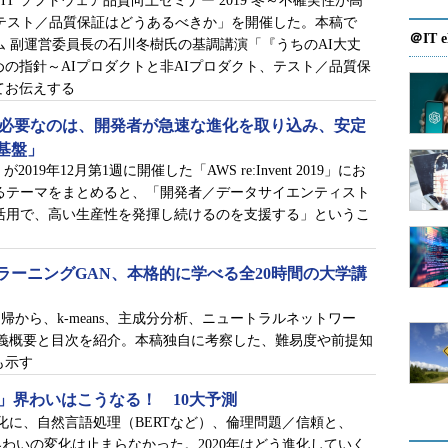
「＠IT ソフトウェア品質向上セミナー 2019 冬～不確実性が高
テスト／品質保証はどうあるべきか」を開催した。本稿で
＠IT e
ム 副運営委員長の石川冬樹氏の基調講演「『うちのAI大丈
の指針～AIプロダクトと非AIプロダクト、テスト／品質保
てお伝えする
に必要なのは、開発者が急速な進化を取り込み、安定
基盤」
AWS）が2019年12月第1週に開催した「AWS re:Invent 2019」にお
るテーマをまとめると、「開発者／データサイエンティスト
活用で、高い生産性を発揮し続けるのを支援する」というこ
ラーニングGAN、本格的に学べる全20時間の大学講
から、k-means、主成分分析、ニュートラルネットワー
の講義概要と目次を紹介。本稿独自に考察した、難易度や前提知
も示す
学習」界わいはこうなる！ 10大予測
の自動化に、自然言語処理（BERTなど）、倫理問題／信頼と、
」界わいの変化は止まらなかった。2020年はどう進化していく