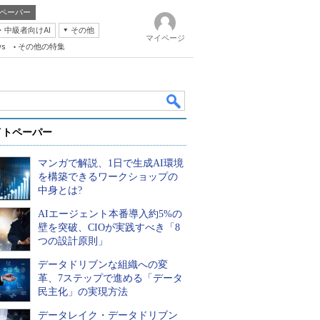
ペーパー
・中級者向けAI
その他
マイページ
ws
その他の特集
イトペーパー
マンガで解説、1日で生成AI環境
を構築できるワークショップの
中身とは?
AIエージェント本番導入約5%の
k
壁を突破、CIOが実践すべき「8
つの設計原則」
データドリブンな組織への変
革、7ステップで進める「データ
民主化」の実現方法
データレイク・データドリブン