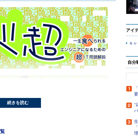
アイ
キャ
自分
「
続きを読む
“
生
一覧