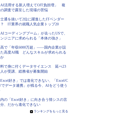
AI活用する新人増えてOJT負担増」 複
数の調査で露呈した現場の苦悩
士通を抜いて2位に躍進したITベンダー
？ IT業界の就職人気企業トップ20
AIコーディングブーム」が去ったUSで、
エンジニアに求められる「本体の強さ」
高で「年収6000万超」――国内企業が設
けた高度AI職 どんなスキルが求められる
のか
無料で身に付くデータサイエンス 延べ23
万人が受講、総務省が募集開始
Excel好き」では進化できない、「Excel/C
Vでデータ連携」が残る今、AIをどう使う
か
内の「Excel好き」に向き合う情シスの言
い分、だから進化できない
»
ランキングをもっと見る