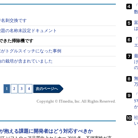
「
で名刺交換です
富
は
放題の名称未設定ドキュメント
「
できた掃除機です
末がトグルスイッチになった事例
最
物の栽培が含まれていました
1
|
2
|
3
|
4
次のページへ
「
S
Copyright © ITmedia, Inc. All Rights Reserved.
社
証が抱える課題に開発者はどう対応すべきか