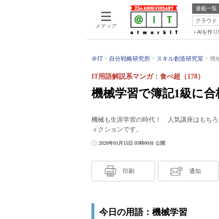
連載一覧
クラウド
メディア
AIを作
＠IT
自分戦略研究所
スキル創造研究室
機
IT用語解説系マンガ：食べ超（178）
機械学習で簿記1級に
機械も生涯学習の時代！ 人気講座はもちろ
ィクションです。
2020年01月15日 05時00分 公開
印刷
通知
今日の用語：機械学習