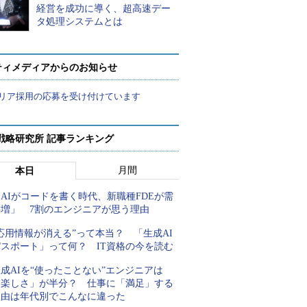
経営を成功に導く、超高速デー
タ処理システムとは
ティメディアからのお知らせ
リア採用の応募を受け付けています
戦略研究所 記事ランキング
月間
本日
AIがコードを書く時代、新職種FDEが需
要増」 7割のエンジニアが思う理由
応用情報が消える”って本当？ 「生成AI
パスポート」って何？ IT資格の今を読む
成AIを“使ったことない”エンジニアは
「楽しさ」が半分？ 仕事に「満足」する
理由は年代別でこんなに違った