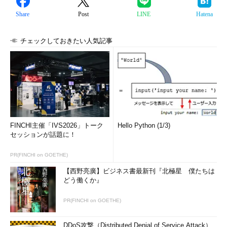
Share
Post
LINE
Hatena
チェックしておきたい人気記事
FINCHI主催「IVS2026」トーク
Hello Python (1/3)
セッションが話題に！
PR(FINCHI on GOETHE)
【西野亮廣】ビジネス書最新刊『北極星 僕たちは
どう働くか』
PR(FINCHI on GOETHE)
DDoS攻撃（Distributed Denial of Service Attack）