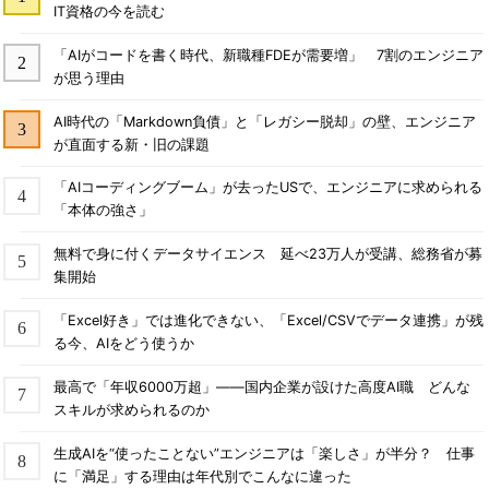
IT資格の今を読む
「AIがコードを書く時代、新職種FDEが需要増」 7割のエンジニア
が思う理由
AI時代の「Markdown負債」と「レガシー脱却」の壁、エンジニア
が直面する新・旧の課題
「AIコーディングブーム」が去ったUSで、エンジニアに求められる
「本体の強さ」
無料で身に付くデータサイエンス 延べ23万人が受講、総務省が募
集開始
「Excel好き」では進化できない、「Excel/CSVでデータ連携」が残
る今、AIをどう使うか
最高で「年収6000万超」――国内企業が設けた高度AI職 どんな
スキルが求められるのか
生成AIを“使ったことない”エンジニアは「楽しさ」が半分？ 仕事
に「満足」する理由は年代別でこんなに違った