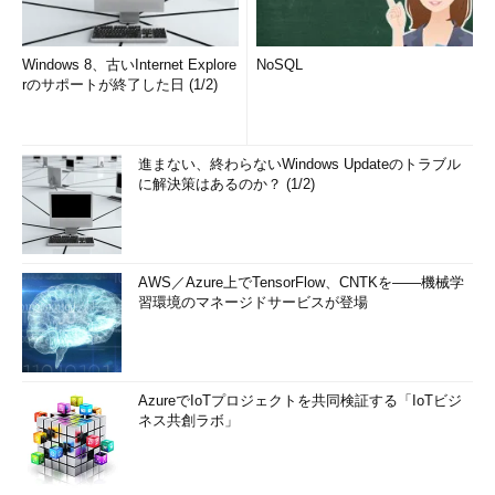
Windows 8、古いInternet Explore
NoSQL
rのサポートが終了した日 (1/2)
進まない、終わらないWindows Updateのトラブル
に解決策はあるのか？ (1/2)
AWS／Azure上でTensorFlow、CNTKを――機械学
習環境のマネージドサービスが登場
AzureでIoTプロジェクトを共同検証する「IoTビジ
ネス共創ラボ」