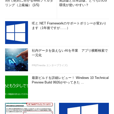
5分で絶対に分かるWebフィルタ
英語版と日本語版、どっちのOS
リング（上級編） (1/5)
環境が使いやすい？
IEと.NET Frameworkのサポートポリシーが変わり
ます（1年後ですが……）
社内データを扱えないAIを卒業 アプリ横断検索で
一元化
PR(ITmedia エンタープライズ)
最新ビルドを詳細レビュー！ Windows 10 Technical
Preview Build 9926がやってきた ...