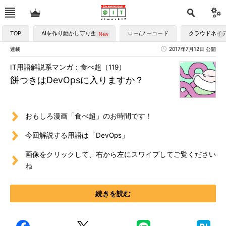
TOP
AIを作り動かし守り生かす
ロー/ノーコード
クラウドネイ
連載
2017年7月12日 公開
IT用語解説系マンガ：食べ超（119）
餅つきはDevOpsに入りますか？
おもしろ漫画「食べ超」のお時間です！
今回解説する用語は「DevOps」
画像をクリックして、右から左にスワイプしてご覧ください
ね
続きを読む