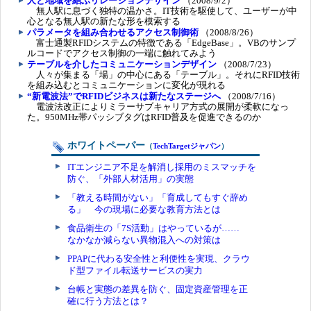
人と地域を結ぶリレーションデザイン
（2008/9/2）
無人駅に息づく独特の温かさ。IT技術を駆使して、ユーザーが中
心となる無人駅の新たな形を模索する
パラメータを組み合わせるアクセス制御術
（2008/8/26）
富士通製RFIDシステムの特徴である「EdgeBase」。VBのサンプ
ルコードでアクセス制御の一端に触れてみよう
テーブルを介したコミュニケーションデザイン
（2008/7/23）
人々が集まる「場」の中心にある「テーブル」。それにRFID技術
を組み込むとコミュニケーションに変化が現れる
“新電波法”でRFIDビジネスは新たなステージへ
（2008/7/16）
電波法改正によりミラーサブキャリア方式の展開が柔軟になっ
た。950MHz帯パッシブタグはRFID普及を促進できるのか
ホワイトペーパー
（
TechTargetジャパン
）
ITエンジニア不足を解消し採用のミスマッチを
防ぐ、「外部人材活用」の実態
「教える時間がない」「育成してもすぐ辞め
る」 今の現場に必要な教育方法とは
食品衛生の「7S活動」はやっているが……
なかなか減らない異物混入への対策は
PPAPに代わる安全性と利便性を実現、クラウ
ド型ファイル転送サービスの実力
台帳と実態の差異を防ぐ、固定資産管理を正
確に行う方法とは？