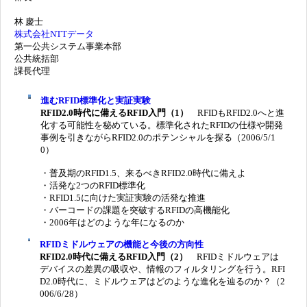
林 慶士
株式会社NTTデータ
第一公共システム事業本部
公共統括部
課長代理
進むRFID標準化と実証実験
RFID2.0時代に備えるRFID入門（1）
RFIDもRFID2.0へと進
化する可能性を秘めている。標準化されたRFIDの仕様や開発
事例を引きながらRFID2.0のポテンシャルを探る（2006/5/1
0）
・普及期のRFID1.5、来るべきRFID2.0時代に備えよ
・活発な2つのRFID標準化
・RFID1.5に向けた実証実験の活発な推進
・バーコードの課題を突破するRFIDの高機能化
・2006年はどのような年になるのか
RFIDミドルウェアの機能と今後の方向性
RFID2.0時代に備えるRFID入門（2）
RFIDミドルウェアは
デバイスの差異の吸収や、情報のフィルタリングを行う。RFI
D2.0時代に、ミドルウェアはどのような進化を辿るのか？（2
006/6/28）