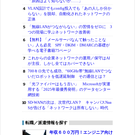
「原因はよく知らないが……」
VLAN設計でもconfig投入でも「あの人しか分か
らない」を脱却、自動化されたネットワークの
正体
「無線LANがつながらない」の苦情をゼロに 3
つの現場に学ぶネットワーク改善術
【無料】「メールサーバなんて触ったことな
い」人も必見 SPF・DKIM・DMARCの基礎が
学べる電子書籍75ページ
これからの企業ネットワークの運用／保守はAI
が主役、しかし全てはカバーできない
700キロ先でも成功、“60GHz帯”無線LANでつな
いだロボットを低遅延制御 その通信とは？
「光ファイバーはもう古い」 Microsoftが実運
用する「2025年最優秀発明」のデータセンター
網技術
SD-WANの次は、次世代LAN？ キャンパスNaa
Sが告げる「ネットワークは所有しない」時代
転職／派遣情報を探す
年収６００万円！エンジニア向け