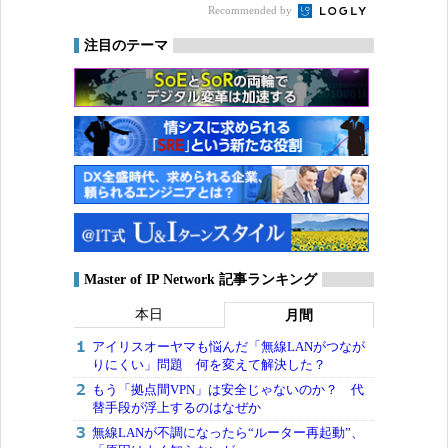
Recommended by
注目のテーマ
Master of IP Network 記事ランキング
本日
月間
アイリスオーヤマも悩んだ「無線LANがつなが
りにくい」問題 何を変えて解決した？
もう「拠点間VPN」は安全じゃないのか？ 代
替手段が浮上するのはなぜか
無線LANが不調になったら“ルーター再起動”、