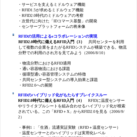
・サービスを支えるミドルウェア機能
・RFID1.5が求めるミドルウェア機能
・RFID2.0時代のミドルウェアの考察
・次世代に向けた「IDコマース基盤」の開発
・センサープラットフォームの将来像
RFIDの活用によるeコラボレーションの実現
RFID2.0時代に備えるRFID入門（3）
共同センターを利用
して複数の企業をまたがるRFIDシステムが構築できる。物流
分野での利用のされ方を見てみよう（2006/8/10）
・物流分野におけるRFID適用
・通い容器物流における課題
・循環型通い容器管理システムの特徴
・共同センター型システムの導入効果と課題
・RFID2.0への展開
RFIDのハイブリッド化がもたらすブレイクスルー
RFID2.0時代に備えるRFID入門（4）
RFIDに温度センサー
やリライタブルシートを組み合わせるハイブリッド化が模索
されている。この「RFID＋X」からRFID2.0を見る（2006/9/
2）
・事例1：「生酒」流通実証実験（RFID＋温度センサー）
・温度センサーとのハイブリッドは実用化レベル