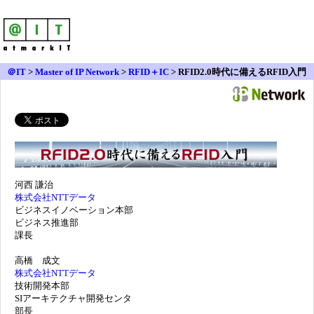
＠IT
>
Master of IP Network
>
RFID＋IC
>
RFID2.0時代に備えるRFID入門
連載インデックス
河西 謙治
株式会社NTTデータ
ビジネスイノベーション本部
ビジネス推進部
課長
高橋 成文
株式会社NTTデータ
技術開発本部
SIアーキテクチャ開発センタ
部長