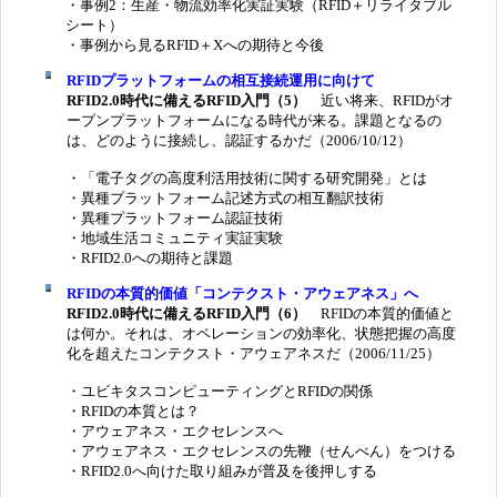
・事例2：生産・物流効率化実証実験（RFID＋リライタブル
シート）
・事例から見るRFID＋Xへの期待と今後
RFIDプラットフォームの相互接続運用に向けて
RFID2.0時代に備えるRFID入門（5）
近い将来、RFIDがオ
ープンプラットフォームになる時代が来る。課題となるの
は、どのように接続し、認証するかだ（2006/10/12）
・「電子タグの高度利活用技術に関する研究開発」とは
・異種プラットフォーム記述方式の相互翻訳技術
・異種プラットフォーム認証技術
・地域生活コミュニティ実証実験
・RFID2.0への期待と課題
RFIDの本質的価値「コンテクスト・アウェアネス」へ
RFID2.0時代に備えるRFID入門（6）
RFIDの本質的価値と
は何か。それは、オペレーションの効率化、状態把握の高度
化を超えたコンテクスト・アウェアネスだ（2006/11/25）
・ユビキタスコンピューティングとRFIDの関係
・RFIDの本質とは？
・アウェアネス・エクセレンスへ
・アウェアネス・エクセレンスの先鞭（せんべん）をつける
・RFID2.0へ向けた取り組みが普及を後押しする