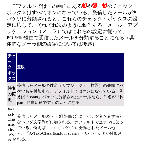
デフォルトではこの画面にある
や
、
のチェック・
ボックスはすべてオンになっている。受信したメールが各
バケツに分類されると、これらのチェック・ボックスの設
定に応じて、それぞれ次のように動作する。メール・アプ
リケーション（メーラ）ではこれらの設定に従って、
POPFile経由で受信したメールを分類することになる（具
体的なメーラ側の設定については後述）。
チェ
ッ
ク・
意味
ボッ
クス
受信したメールの件名（サブジェクト、標題）の先頭にバ
件名
ケツ名を付加する。デフォルトではオンになっている。例
の変
えば「spam」バケツに分類されたメールなら、件名が「[s
更
pam] お買い得です」のようになる
X-T
ext-
受信したメールのヘッダ情報部分に、バケツ名を表す特別
Clas
なヘッダ文字列が付加される。デフォルトではオンになっ
sific
ている。例えば「spam」バケツに分類されたメールな
atio
ら、「X-Text-Classification: spam」というヘッダが付加さ
nヘ
れる。
ッダ