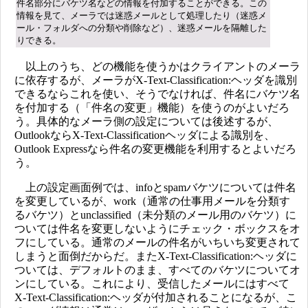
件名部分にバケツ名などの情報を付加することができる。この
情報を見て、メーラでは迷惑メールとして処理したり（迷惑メ
ール・フォルダへの分類や削除など）、迷惑メールを隔離した
りできる。
以上のうち、どの機能を使うかはクライアントのメーラ
に依存するが、メーラがX-Text-Classification:ヘッダを識別
できるならこれを使い、そうでなければ、件名にバケツ名
を付加する（「件名の変更」機能）を使うのがよいだろ
う。具体的なメーラ側の設定については後述するが、
OutlookならX-Text-Classificationヘッダによる識別を、
Outlook Expressなら件名の変更機能を利用するとよいだろ
う。
上の設定画面例では、infoとspamバケツについては件名
を変更しているが、work（通常の仕事用メールを分類す
るバケツ）とunclassified（未分類のメール用のバケツ）に
ついては件名を変更しないようにチェック・ボックスをオ
フにしている。通常のメールの件名がいちいち変更されて
しまうと面倒だからだ。またX-Text-Classification:ヘッダに
ついては、デフォルトのまま、すべてのバケツについてオ
ンにしている。これにより、受信したメールにはすべて
X-Text-Classification:ヘッダが付加されることになるが、こ