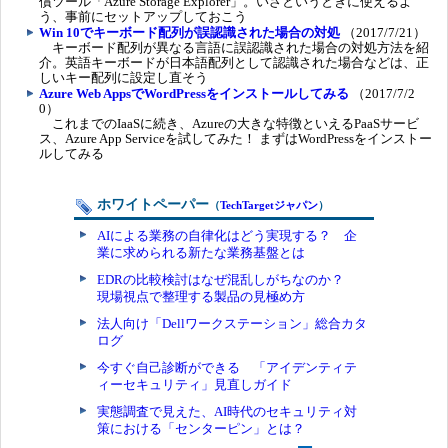
償ツール「Azure Storage Explorer」。いざというときに使えるよ
う、事前にセットアップしておこう
Win 10でキーボード配列が誤認識された場合の対処
（2017/7/21）
キーボード配列が異なる言語に誤認識された場合の対処方法を紹
介。英語キーボードが日本語配列として認識された場合などは、正
しいキー配列に設定し直そう
Azure Web AppsでWordPressをインストールしてみる
（2017/7/2
0）
これまでのIaaSに続き、Azureの大きな特徴といえるPaaSサービ
ス、Azure App Serviceを試してみた！ まずはWordPressをインストー
ルしてみる
ホワイトペーパー
（
TechTargetジャパン
）
AIによる業務の自律化はどう実現する？ 企
業に求められる新たな業務基盤とは
EDRの比較検討はなぜ混乱しがちなのか？
現場視点で整理する製品の見極め方
法人向け「Dellワークステーション」総合カタ
ログ
今すぐ自己診断ができる 「アイデンティテ
ィーセキュリティ」見直しガイド
実態調査で見えた、AI時代のセキュリティ対
策における「センターピン」とは？