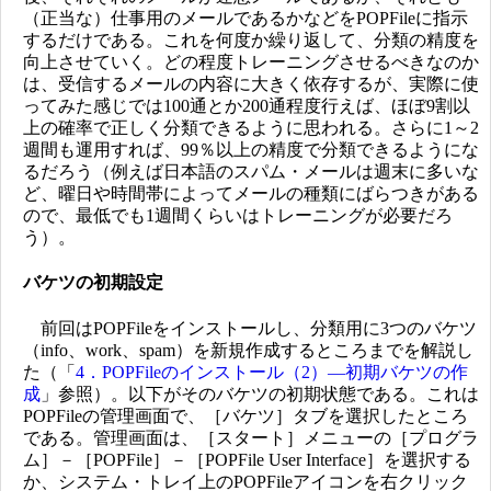
（正当な）仕事用のメールであるかなどをPOPFileに指示
するだけである。これを何度か繰り返して、分類の精度を
向上させていく。どの程度トレーニングさせるべきなのか
は、受信するメールの内容に大きく依存するが、実際に使
ってみた感じでは100通とか200通程度行えば、ほぼ9割以
上の確率で正しく分類できるように思われる。さらに1～2
週間も運用すれば、99％以上の精度で分類できるようにな
るだろう（例えば日本語のスパム・メールは週末に多いな
ど、曜日や時間帯によってメールの種類にばらつきがある
ので、最低でも1週間くらいはトレーニングが必要だろ
う）。
バケツの初期設定
前回はPOPFileをインストールし、分類用に3つのバケツ
（info、work、spam）を新規作成するところまでを解説し
た（「
4．POPFileのインストール（2）―初期バケツの作
成
」参照）。以下がそのバケツの初期状態である。これは
POPFileの管理画面で、［バケツ］タブを選択したところ
である。管理画面は、［スタート］メニューの［プログラ
ム］－［POPFile］－［POPFile User Interface］を選択する
か、システム・トレイ上のPOPFileアイコンを右クリック