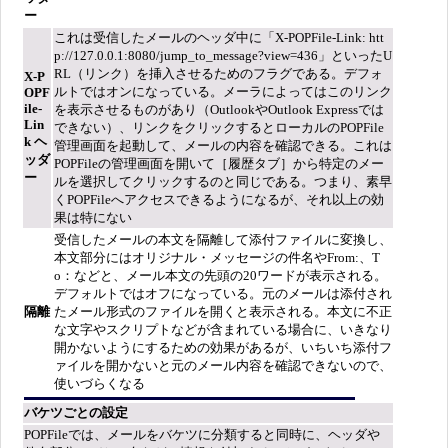
ー
これは受信したメールのヘッダ中に「X-POPFile-Link: htt
p://127.0.0.1:8080/jump_to_message?view=436」といったU
RL（リンク）を挿入させるためのフラグである。デフォ
X-P
ルトではオンになっている。メーラによってはこのリンク
OPF
ile-
を表示させるものがあり（OutlookやOutlook Expressでは
Lin
できない）、リンクをクリックするとローカルのPOPFile
k ヘ
管理画面を起動して、メールの内容を確認できる。これは
ッダ
POPFileの管理画面を開いて［履歴タブ］から特定のメー
ー
ルを選択してクリックするのと同じである。つまり、素早
くPOPFileへアクセスできるようになるが、それ以上の効
果は特にない
受信したメールの本文を隔離して添付ファイルに変換し、
本文部分にはオリジナル・メッセージの件名やFrom:、T
o：などと、メール本文の先頭の20ワードが表示される。
デフォルトではオフになっている。元のメールは添付され
隔離
たメール形式のファイルを開くと表示される。本文に不正
な文字やスクリプトなどが含まれている場合に、いきなり
開かないようにするための効果があるが、いちいち添付フ
ァイルを開かないと元のメール内容を確認できないので、
使いづらくなる
バケツごとの設定
POPFileでは、メールをバケツに分類すると同時に、ヘッダや