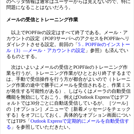
のヘッダ情報は通常はユーザーからは見えないので、特に
問題になることはないだろう。
メールの受信とトレーニング作業
以上でPOPFileの設定はすべて終了である。メール・ア
カウントの設定（POP3サーバへのアクセスをPOPFileへリ
ダイレクトさせる設定。前回の「
5．POPFileのインストー
ル（3）―メール・アカウントの設定
」参照）も済んでい
るものとする。
次はいよいよメールの受信とPOPFileのトレーニング作
業を行うが、トレーニング作業がひととおり終了するまで
は、手動で受信操作を行う方が都合がよいので（トレーニ
ング作業の途中で勝手にメールを受信されると、作業ミス
が発生する可能性がある）、しばらくはメーラの自動受信
機能を無効にしておこう。例えばOutlook Expressではデフ
ォルトでは30分ごとに自動送受信しているが、［ツール］
の［オプション］メニューで［新着メッセージをチェック
する］をオフにしておく。具体的なオプション画面につい
てはTIPS「
Outlook Expressで定期的にメールを自動受信す
る
」を参照していただきたい。