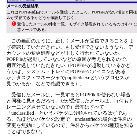
メールの受信結果
これはPOPFile経由でメールを受信したところ。POPFileがない場合と同
ルが受信できるかどうか確認しておく。
受信したメールの件名一覧。モザイク処理されているものはすべて
惑メールである。
この画面のように、正しくメールが受信できることをま
ず確認していただきたい。もし受信できないようなら、ア
カウントの変更処理などが正しく行われていないか、
POPFileが起動していないなどの原因が考えられるので、
適宜対処していただきたい（POPFileが起動しているかど
うかは、システム・トレイにPOPFileのアイコンがある
か、タスク・マネージャでpopfileib.exeというプロセスが
見つかるか、などで確認できる）。
受信したメールは、一見するとPOPFileを使わない場合
と同様に見えるだろう。だが受信したメールは、（何もト
レーニングさせていないので）最初はすべて
「unclassified」というバケツに分類されているはずであ
る。先ほどのバケツの設定で、unclassifiedの場合は件名の
変更を無効にしているので、件名からバケツの種類を知る
ことはできない。