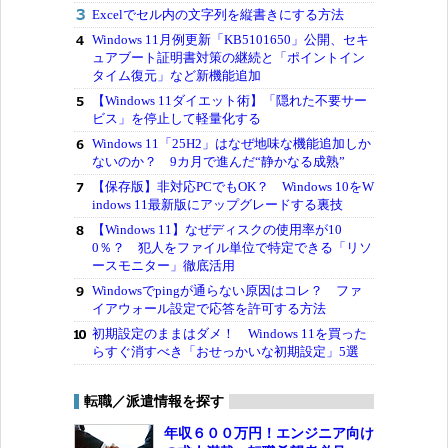
Excelでセル内の文字列を縦書きにする方法
Windows 11月例更新「KB5101650」公開、セキ
ュアブート証明書対策の継続と「ポイントイン
タイム復元」など新機能追加
【Windows 11ダイエット術】「隠れた不要サー
ビス」を停止して軽量化する
Windows 11「25H2」はなぜ地味な機能追加しか
ないのか？ 9カ月で進んだ“静かなる成熟”
【保存版】非対応PCでもOK？ Windows 10をW
indows 11最新版にアップグレードする裏技
【Windows 11】なぜディスクの使用率が10
0％？ 犯人をファイル単位で特定できる「リソ
ースモニター」徹底活用
Windowsでpingが通らない原因はコレ？ ファ
イアウォール設定で応答を許可する方法
初期設定のままはダメ！ Windows 11を買った
らすぐ消すべき「おせっかいな初期設定」5選
転職／派遣情報を探す
年収６００万円！エンジニア向け