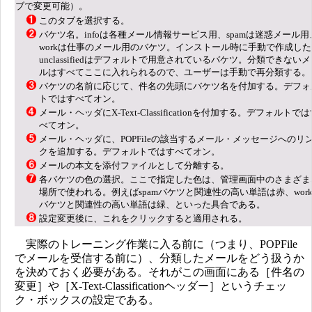
ブで変更可能）。
このタブを選択する。
バケツ名。infoは各種メール情報サービス用、spamは迷惑メール用
workは仕事のメール用のバケツ。インストール時に手動で作成した
unclassifiedはデフォルトで用意されているバケツ。分類できない
ルはすべてここに入れられるので、ユーザーは手動で再分類する。
バケツの名前に応じて、件名の先頭にバケツ名を付加する。デフォ
トではすべてオン。
メール・ヘッダにX-Text-Classificationを付加する。デフォルトで
べてオン。
メール・ヘッダに、POPFileの該当するメール・メッセージへのリ
クを追加する。デフォルトではすべてオン。
メールの本文を添付ファイルとして分離する。
各バケツの色の選択。ここで指定した色は、管理画面中のさまざま
場所で使われる。例えばspamバケツと関連性の高い単語は赤、wor
バケツと関連性の高い単語は緑、といった具合である。
設定変更後に、これをクリックすると適用される。
実際のトレーニング作業に入る前に（つまり、POPFile
でメールを受信する前に）、分類したメールをどう扱うか
を決めておく必要がある。それがこの画面にある［件名の
変更］や［X-Text-Classificationヘッダー］というチェッ
ク・ボックスの設定である。