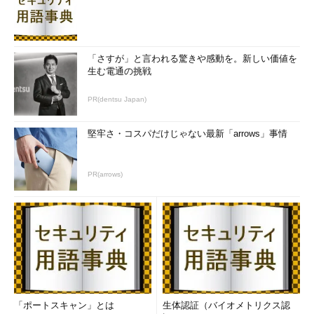
これはACPI対応のシングルプロセッサ システム向けのHALであ
る。
「さすが」と言われる驚きや感動を。新しい価値を
上とは別のシステムでも同様の操作を行い、使用中のHALを確
生む電通の挑戦
認してみた。
PR(dentsu Japan)
堅牢さ・コスパだけじゃない最新「arrows」事情
PR(arrows)
デバイス マネージャの［コンピュータ］項目を表
示する その2
上と同様の操作を別のシステム上で行ってみた。
するとこちらは、「標準 PC」というHALを使用中
であることが分かる。
「ポートスキャン」とは
生体認証（バイオメトリクス認