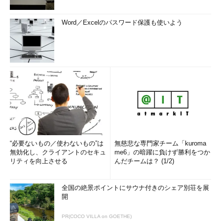
［Ｃ］
Word／Excelのパスワード保護も使いよう
デバイス ドライバのアップグレード ウィザード
他のデバイス同様、［ドラバの更新］ボタンをク
リックすると、デバイス ドライバのアップグレー
ド ウィザードが起動される。
［Ｄ］
このボタンをクリックする。→
［Ｄ］
へ
“必要ないもの／使わないもの”は
無慈悲な専門家チーム「kuroma
無効化し、クライアントのセキュ
me6」の暗躍に負けず勝利をつか
ここで［次へ］ボタンをクリックする。すると次のウィザード
リティを向上させる
んだチームは？ (1/2)
のウィンドウは次のようになる。
全国の絶景ポイントにサウナ付きのシェア別荘を展
［Ｄ］
開
PR(COCO VILLA on GOETHE)