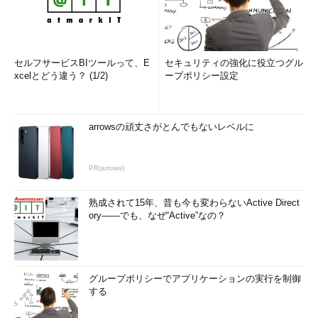
どだ。
ただし、HALはシステムを最も低レベルな部分でサポートする
ソフトウェアで、これが正しく動かなければ、システムは起動す
セルフサービスBIツールって、E
セキュリティの強化に役立つグル
らしなくなってしまう危険性がある。したがってHALの切り替え
xcelとどう違う？ (1/2)
ープポリシー設定
は、なるべくなら使用中の環境に対して行うのではなく、別稿で
ご紹介しているように、Windows 2000の新規インストール時に
指定したほうがよい。それでもデバイス マネージャから操作す
arrowsの頑丈さがとんでもないレベルに
るなら、最悪の事態が発生することを念頭において、バックアッ
プなどをきちんととってから作業を行っていただきたい。
PR(arrows)
デバイス マネージャの［コンピュータ］項目以下の行をマウ
熟成されて15年、昔も今も変わらないActive Direct
スでダブルクリックすると、次のようなダイアログ ボックスが
ory――でも、なぜ“Active”なの？
表示される。
［Ｂ］
グループポリシーでアプリケーションの実行を制御
する