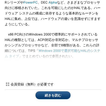
Rシリーズや
PowerPC
、DEC
Alpha
など、さまざまなプロセッサ
向けに移植されていた。これを可能にしたのがHALである。ハー
ドウェア システムの構成に依存するような基本的なルーチンを
HALに集め、上位では、ハードウェアの違いを意識せずにすます
ようにしている。
x86 PC向けのWindows 2000で標準的にサポートされている
HALの種類としては、ACPI対応か非対応か、マルチプロセッサ
かシングルプロセッサかなど、全部で8種類がある。これらの詳
細については、TIPS「
Windows 2000で選択可能なHALのシステ
ム タイプ
」でまとめているので参照されたい。
本TIPSでは、現在使用中のHALの種類を確認したり、別のHAL
に切り替えたりする方法を解説する。
操作方法
会員登録（無料）が必要です
●現在使用中のHALはデバイス マネージャで簡単に確認可能
続きを読む
今述べたHALの切り替えは、Windows 2000のインストール時
に自動的に行われ、通常、インストール途中ではどのHALが組み