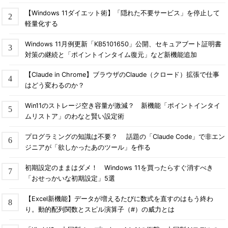
【Windows 11ダイエット術】「隠れた不要サービス」を停止して
軽量化する
Windows 11月例更新「KB5101650」公開、セキュアブート証明書
対策の継続と「ポイントインタイム復元」など新機能追加
【Claude in Chrome】ブラウザのClaude（クロード）拡張で仕事
はどう変わるのか？
Win11のストレージ空き容量が激減？ 新機能「ポイントインタイ
ムリストア」のわなと賢い設定術
プログラミングの知識は不要？ 話題の「Claude Code」で非エン
ジニアが「欲しかったあのツール」を作る
初期設定のままはダメ！ Windows 11を買ったらすぐ消すべき
「おせっかいな初期設定」5選
【Excel新機能】データが増えるたびに数式を直すのはもう終わ
り。動的配列関数とスピル演算子（#）の威力とは