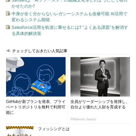
かせたのか?
中身が全く分からないレガシーシステムも改修可能 AI活用で
変わるシステム開発
Salesforce活用を軌道に乗せるには? “よくある課題”を解消す
る具体的解決策
デバイス マネージャの［コンピュータ］項目を表
チェックしておきたい人気記事
示する その1
デバイス マネージャの［コンピュータ］項目の左
側にある［＋］マークをクリックして、下位の情
報を表示する。ここに表示される項目が、現在使
用中のHALを表わしている。
［Ｂ］
このシステムでは、「Advanced Config
uration and Power Interface (ACPI) PC」というH
ALを利用していることが分かる。この項目をダブ
ルクリックすれば、異なるHALに手作業で切り替
GitHubが新プランを発表、プライ
全員がリーダーシップを発揮し、
えることも可能だが、危険が伴うので操作は慎重
ベートリポジトリを無料で利用可
自分より優れた人財を育成する
に行う必要がある。→
［Ｂ］
へ
能に
PR(dentsu Japan)
このシステムでは、「Advanced Configuration and Power
フィッシングとは
Interface (ACPI) PC」というHALを使用していることが分かる。