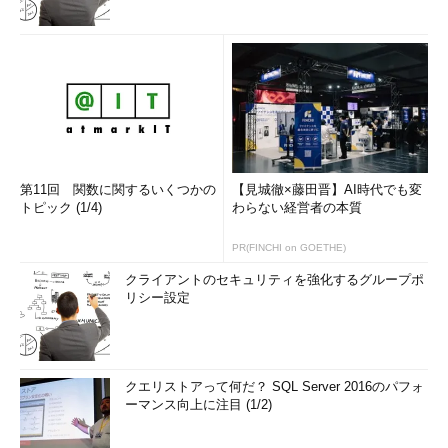
HALのプロパティ
デバイス マネージャの［コンピュータ］に表示さ
れたHALの項目をマウスでダブルクリックする
第11回 関数に関するいくつかの
【見城徹×藤田晋】AI時代でも変
と、このダイアログが表示される。HALをマニュ
トピック (1/4)
わらない経営者の本質
アルで切り替えるには、［ドライバ］タブをクリ
ックし、右下にある［ドライバの更新］ボタンを
PR(FINCHI on GOETHE)
クリックする。
［Ｃ］
HALを切り替えるにはこのボタンをクリ
クライアントのセキュリティを強化するグループポ
ックする。→
［Ｃ］
へ
リシー設定
ダイアログが表示されたら、［ドライバ］タブをクリックし、
右下にある［ドライバの更新］ボタンをクリックする。すると、
クエリストアって何だ？ SQL Server 2016のパフォ
デバイス ドライバのアップグレード ウィザードが起動される。
ーマンス向上に注目 (1/2)