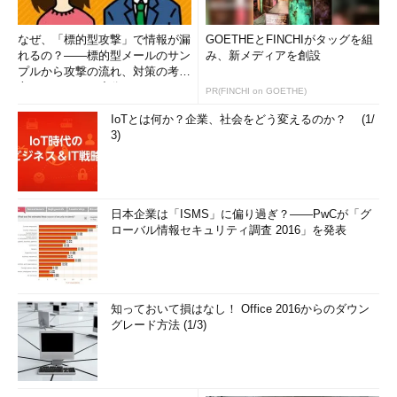
だしくどいようだが、HALを強制的に切り替えると、最悪の場
合、システムが再起動しなくなる可能性もあるので、変更には細
なぜ、「標的型攻撃」で情報が漏
GOETHEとFINCHIがタッグを組
心の注意が必要である。
れるの？――標的型メールのサン
み、新メディアを創設
プルから攻撃の流れ、対策の考え
■更新履歴
方まで、もう一度分かりやすく
PR(FINCHI on GOETHE)
解...
IoTとは何か？企業、社会をどう変えるのか？ (1/
【1999/12/08】
初版公開。
3)
■この記事と関連性の高い別の記事
インストール時に強制的にシステム タイプを指定する方
法
（TIPS）
日本企業は「ISMS」に偏り過ぎ？――PwCが「グ
ローバル情報セキュリティ調査 2016」を発表
現在使用されているHALのファイル名を調査する
（TIPS）
Windows 2000で選択可能なHALのシステム タイプ
（TIPS）
知っておいて損はなし！ Office 2016からのダウン
マルチプロセッサ システムが正しく機能しないときには
グレード方法 (1/3)
（MPS BIOSバージョンを確認・変更する）
（TIPS）
アップグレード インストールに潜む危険性
（TIPS）