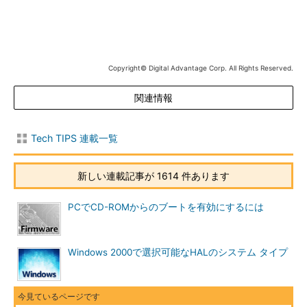
込まれたかは分からない。しかしWindows 2000のインストール
が完了したら、コントロールパネルの［システム］アプレットか
ら起動できる［デバイス マネージャ］で簡単に確認することが
可能である。
Copyright© Digital Advantage Corp. All Rights Reserved.
これには、コントロールパネルの［システム］アイコンをダブ
関連情報
ルクリックし、表示される［システムのプロパティ］ダイアログ
の［ハードウェア］タブをクリックする。
Tech TIPS 連載一覧
新しい連載記事が 1614 件あります
PCでCD-ROMからのブートを有効にするには
Windows 2000で選択可能なHALのシステム タイプ
［システムのプロパティ］ダイアログの［ハード