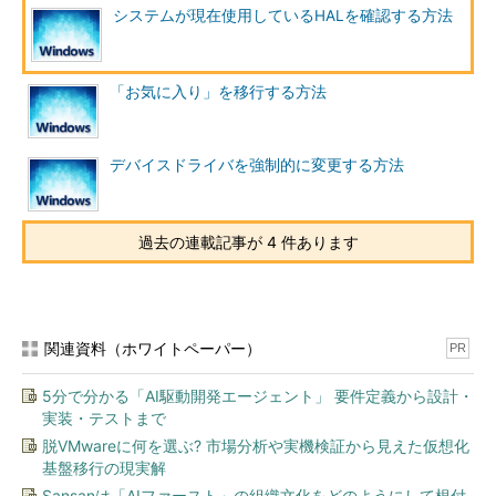
システムが現在使用しているHALを確認する方法
ウェア］タブ
コントロールパネルの［システム］アイコンをダ
ブルクリックし、表示される［システムのプロパ
ティ］ダイアログの［ハードウェア］タブを表示
「お気に入り」を移行する方法
したところ。ここからデバイス マネージャを起動
できる。
（1）
［システムのプロパティ］ダイアログの
［ハードウェア］タブをクリックする。
デバイスドライバを強制的に変更する方法
［Ａ］
このボタンをクリックして、デバイス マ
ネージャを起動する。→
［Ａ］
へ
過去の連載記事が 4 件あります
すると次のようなデバイス マネージャが表示されるので、デ
バイス ツリーの［コンピュータ］項目の左側にある［＋］マー
クをクリックし、［コンピュータ］の現在の設定を表示させる。
このとき表示される項目が、このシステムで現在使用中のHALを
関連資料（ホワイトペーパー）
PR
表わしている。
5分で分かる「AI駆動開発エージェント」 要件定義から設計・
実装・テストまで
［Ａ］
脱VMwareに何を選ぶ? 市場分析や実機検証から見えた仮想化
基盤移行の現実解
Sansanは「AIファースト」の組織文化をどのようにして根付