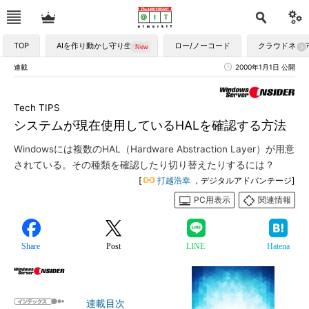
TOP
AIを作り動かし守り生かす
ロー/ノーコード
クラウドネイ
連載
2000年1月1日 公開
Tech TIPS
システムが現在使用しているHALを確認する方法
Windowsには複数のHAL（Hardware Abstraction Layer）が用意
されている。その種類を確認したり切り替えたりするには？
[
打越浩幸
，デジタルアドバンテージ]
PC用表示
関連情報
Share
Post
LINE
Hatena
連載目次