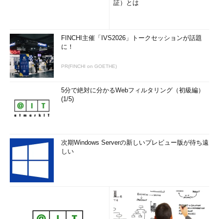
（1）
この「標準 PC」は、ACPI未対応の標準的
証）とは
なシングル プロセッサ向けのHALである。
FINCHI主催「IVS2026」トークセッションが話題
●デバイス マネージャからHALを切り替える
に！
必要なら、上のデバイス マネージャから、現在使用中のHAL
PR(FINCHI on GOETHE)
を別のHALに切り替えることが可能である。まだトラブルが多い
からか、ACPIサポートの自動認識は条件が非常に厳しく、BIOS
5分で絶対に分かるWebフィルタリング（初級編）
が少々古かったりするだけで、実際にはACPI対応がなされてい
(1/5)
ても、インストール段階ではACPIがサポートされない「標準
PC」HALが使われることが少なくない。またマルチプロセッサ
システムにおいても、自動認識ではシングル プロセッサ システ
ムとなってしまうことがあるようだ。
次期Windows Serverの新しいプレビュー版が待ち遠
しい
このような場合には、デバイス マネージャから（操作上は）
簡単にHALを切り替えることができる。具体的には、ACPI未サ
ポートの「標準PC」HALを強制的に「Advanced Configuration
and Power Interface (ACPI) PC」のHALに切り替えたり、シン
グルプロセッサ システム向けの「ACPI UniProc」をマルチプロ
セッサ システム向けの「ACPI MultiProc」に変更したりするな