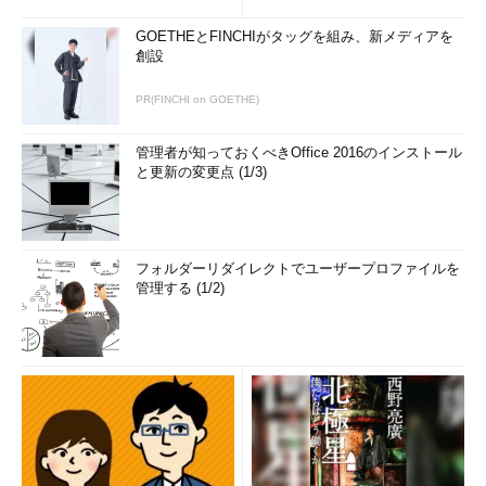
GOETHEとFINCHIがタッグを組み、新メディアを
創設
PR(FINCHI on GOETHE)
デバイス ドライバの選択
管理者が知っておくべきOffice 2016のインストール
x86向けのWindows 2000インストールCD-ROM
と更新の変更点 (1/3)
に収録されているHALがこれらである。通常は左
側のリストから［（標準コンピュータ）］を選択
し、右側のリストから変更したいHALを選択す
る。
（1）
この一覧から新しいHALを選択する。ただ
フォルダーリダイレクトでユーザープロファイルを
しHALを変更すると、最悪の場合、システムが起
管理する (1/2)
動しなくなることもあるので注意が必要。
すると、このようにサポートされているHALが一覧される。こ
こで強制的にACPI対応システム向けのHAL（「Advanced
Configuration and Power Interface (ACPI) PC」）や、マルチプ
ロセッサ システム向けのHAL（「ACPI Multiprocessor PC」や
「MPS Multiprocessor PC」）を選択することが可能である。た