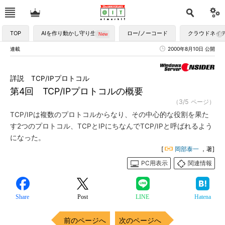
TOP
AIを作り動かし守り生かす
ロー/ノーコード
クラウドネイ
連載
2000年8月10日 公開
詳説 TCP/IPプロトコル
第4回 TCP/IPプロトコルの概要
（3/5 ページ）
TCP/IPは複数のプロトコルからなり、その中心的な役割を果た
す2つのプロトコル、TCPとIPにちなんでTCP/IPと呼ばれるよう
になった。
[
岡部泰一
，著]
PC用表示
関連情報
Share
Post
LINE
Hatena
前のページへ
次のページへ