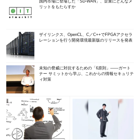
国内市場に登場した「SD-WAN」、企業にどんなメ
リットをもたらすか
ザイリンクス、OpenCL、C／C++でFPGAアクセラ
レーションを行う開発環境最新版のリリースを発表
未知の脅威に対抗するための「6原則」――ガート
ナー サミットから学ぶ、これからの情報セキュリテ
ィ対策