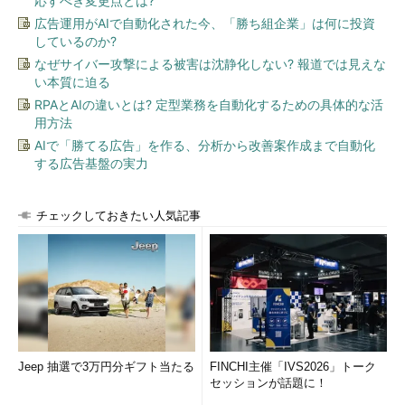
応すべき変更点とは?
広告運用がAIで自動化された今、「勝ち組企業」は何に投資
しているのか?
なぜサイバー攻撃による被害は沈静化しない? 報道では見えな
い本質に迫る
RPAとAIの違いとは? 定型業務を自動化するための具体的な活
用方法
AIで「勝てる広告」を作る、分析から改善案作成まで自動化
する広告基盤の実力
チェックしておきたい人気記事
Jeep 抽選で3万円分ギフト当たる
FINCHI主催「IVS2026」トーク
セッションが話題に！